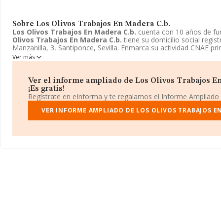
Sobre Los Olivos Trabajos En Madera C.b.
Los Olivos Trabajos En Madera C.b.
cuenta con 10 años de fu
Olivos Trabajos En Madera C.b.
tiene su domicilio social regis
Manzanilla, 3, Santiponce, Sevilla. Enmarca su actividad CNAE pr
Fabricación de otros productos de madera, artículos de corcho, ce
Ver más
Los Olivos Trabajos En Madera C.b.
aparece inscrita como Co
Ver el informe ampliado de Los Olivos Trabajos E
¡Es gratis!
Regístrate en eInforma y te regalamos el Informe Ampliado
VER INFORME AMPLIADO DE LOS OLIVOS TRABAJOS EN