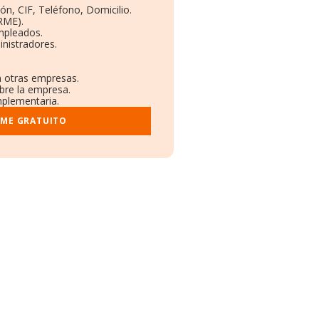
ón, CIF, Teléfono, Domicilio.
RME).
mpleados.
nistradores.
n otras empresas.
bre la empresa.
mplementaria.
RME GRATUITO