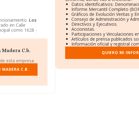
Datos identificativos: Denominaci
Informe Mercantil Completo (BO
Gráficos de Evolución Ventas y E
Consejo de Administración y Admi
ncionamiento.
Los
Directivos y Ejecutivos.
trado en Calle
Accionistas.
incipal como 1628 -
Participaciones y Vinculaciones e
stería y espartería.
Artículos de prensa publicados so
munidad de bienes.
Información oficial y registral co
n Madera C.b.
QUIERO MI INFO
 de esta empresa.
 MADERA C.B.