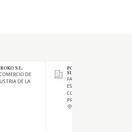
ROKO S.L.
PORTAJES ARTESANALES 
SL
 COMERCIO DE
FABRICACION DE ELEMENTO
USTRIA DE LA
ESTRUCTURALES Y
CONSTRUCCIONES
PREFABRICADAS DE MADERA
SEVILLA