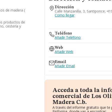
Dirección
sos de madera (
Calle Manzanilla, 3, Santiponce, 419
Como llegar
os productos de
o, cestería y
Teléfono
Añadir Teléfono
Web
Añadir Web
Email
Añadir Email
Acceda a toda la in
comercial de Los Ol
Madera C.b.
A través del informe gratuito que t
Einforma, donde vas a encontrar: