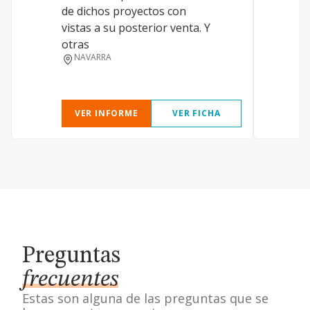
de dichos proyectos con
d
vistas a su posterior venta. Y
l
otras
i
NAVARRA
r
VER INFORME
VER FICHA
Preguntas
frecuentes
Estas son alguna de las preguntas que se