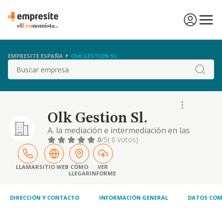
EMPRESITE ESPAÑA
OLK GESTION SL.
Buscar
Olk Gestion Sl.
A. la mediación e intermediación en las
labores de gestión y prestación de servicios
0
/5
( 0 votos)
en las áreas de diseño, construcción,
consultoría, gestión integral de proyectos,
igualmente como proveedores. a tal efecto
LLAMAR
SITIO WEB
CÓMO
VER
LLEGAR
INFORME
podrá llevar acabo todas aquellas
actividades de naturaleza civil, comercial y
los trámit
DIRECCIÓN Y CONTACTO
INFORMACIÓN GENERAL
DATOS COM