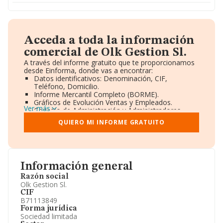
Acceda a toda la información
comercial de Olk Gestion Sl.
A través del informe gratuito que te proporcionamos
desde Einforma, donde vas a encontrar:
Datos identificativos: Denominación, CIF,
Teléfono, Domicilio.
Informe Mercantil Completo (BORME).
Gráficos de Evolución Ventas y Empleados.
Ver más
Consejo de Administración y Administradores.
Directivos y Ejecutivos.
QUIERO MI INFORME GRATUITO
Accionistas.
Participaciones y Vinculaciones en otras empresas.
Artículos de prensa publicados sobre la empresa.
Información oficial y registral complementaria.
Información general
Razón social
Olk Gestion Sl.
CIF
B71113849
Forma jurídica
Sociedad limitada