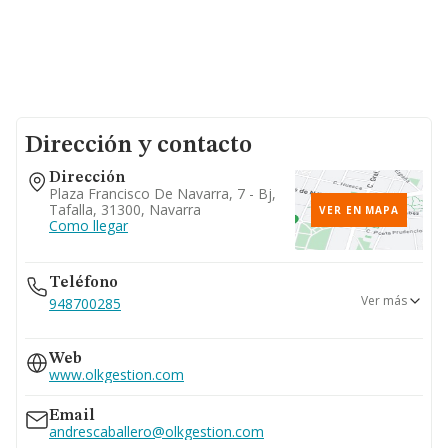
Dirección y contacto
Dirección
Plaza Francisco De Navarra, 7 - Bj,
Tafalla, 31300, Navarra
VER EN MAPA
Como llegar
Teléfono
Ver más
948700285
659...
Web
Ver teléfono 659...
www.olkgestion.com
627...
Ver teléfono 627...
Email
andrescaballero@olkgestion.com