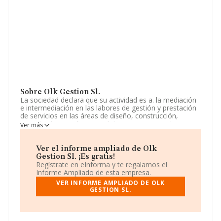
Sobre Olk Gestion Sl.
La sociedad declara que su actividad es a. la mediación
e intermediación en las labores de gestión y prestación
de servicios en las áreas de diseño, construcción,
consultoría, gestión integral de proyectos, igualmente
Ver más
como proveedores. a tal efecto podrá llevar acabo
todas aquellas actividades de naturaleza civil, comercial
y los trámit. La sociedad está registrada como Sociedad
Ver el informe ampliado de Olk
Limitada. Su CNAE corresponde a 6831 con código
Gestion Sl. ¡Es gratis!
'Agentes de la propiedad inmobiliaria'. La sociedad no
Regístrate en eInforma y te regalamos el
tiene actividad en mercados exteriores.
Informe Ampliado de esta empresa.
VER INFORME AMPLIADO DE OLK
En el último año el número de empleados ha
GESTION SL.
permanecido igual y según las cifras existentes en la
base de datos de INFORMA, el número de empleados
ha estado por encima de la media de sector.