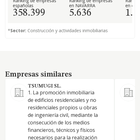
Ranking de empresas
Ranking de empresas
Rankin
españolas
en NAVARRA
en el 
358.399
5.636
1.8
*
Sector:
Construcción y actividades inmobiliarias
Empresas similares
Empresas similares
TSUMUGI SL.
R
1. La promoción inmobiliaria
L
de edificios residenciales y no
a
residenciales propios u obras
p
de ingeniería civil, mediante la
g
consecución de los medios
b
financieros, técnicos y físicos
s
necesarios para la realización
c