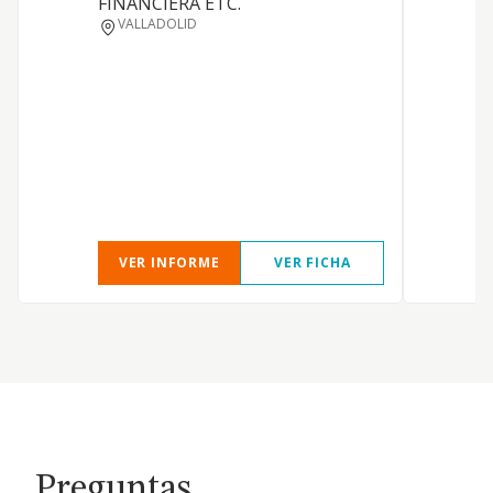
FINANCIERA ETC.
P
VALLADOLID
J
E
S
VER INFORME
VER FICHA
Preguntas