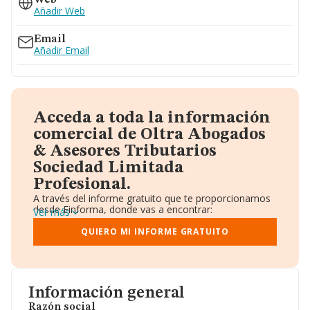
Web
Añadir Web
Email
Añadir Email
Acceda a toda la información
comercial de Oltra Abogados
& Asesores Tributarios
Sociedad Limitada
Profesional.
A través del informe gratuito que te proporcionamos
desde Einforma, donde vas a encontrar:
Ver más
Datos identificativos: Denominación, CIF,
Teléfono, Domicilio.
QUIERO MI INFORME GRATUITO
Informe Mercantil Completo (BORME).
Gráficos de Evolución Ventas y Empleados.
Consejo de Administración y Administradores.
Directivos y Ejecutivos.
Accionistas.
Información general
Participaciones y Vinculaciones en otras empresas.
Razón social
Artículos de prensa publicados sobre la empresa.