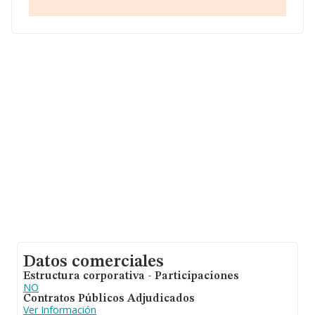
Valenciana.
Con los datos a disposición de INFORMA sobre 28.030
empresas pertenecientes al sector, en el ámbito
nacional la facturación alcanza la cifra de 6.290 millones
de euros y la media de facturación de ventas entre
todas las compañías alcanza los 224 mil euros. En
cuanto a la información relativa a la provincia de
Valencia, en la base de datos de INFORMA aparecen
1830 empresas, con ventas de hasta 256 millones de
euros. Con el fin de ampliar la información relativa a las
compañías, la media de empleados es de 2; la
antigüedad alcanza los 14 años desde la constitución.
Datos comerciales
Estructura corporativa - Participaciones
NO
Contratos Públicos Adjudicados
Ver Información