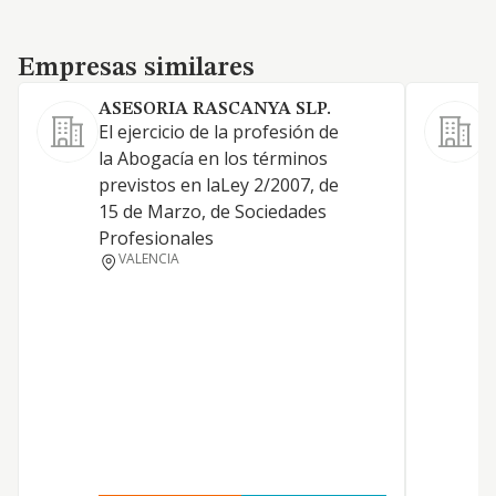
Empresas similares
Empresas similares
ASESORIA RASCANYA SLP.
El ejercicio de la profesión de
S
la Abogacía en los términos
A
previstos en laLey 2/2007, de
A
15 de Marzo, de Sociedades
t
Profesionales
y
VALENCIA