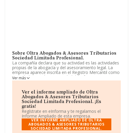
Sobre Oltra Abogados & Asesores Tributarios
Sociedad Limitada Profesional.
La compañía declara que su actividad es las actividades
propias de la abogacía y del asesoramiento legal. La
empresa aparece inscrita en el Registro Mercantil como
Sociedad Limitada. La actividad de referencia CNAE
Ver más
corresponde a 'Actividades jurídicas', cuyo Código es
6910. La compañía no tiene actividad en mercados
exteriores.
Ver el informe ampliado de Oltra
Abogados & Asesores Tributarios
Para llamar las oficinas se puede hacer a través del
Sociedad Limitada Profesional. ¡Es
número 960501432.
gratis!
Regístrate en eInforma y te regalamos el
La sociedad
Oltra Abogados & Asesores
Informe Ampliado de esta empresa.
Tributarios Sociedad Limitada Profesional
, con CIF
VER INFORME AMPLIADO DE OLTRA
B98315070, se encuentra en Calle Sang núm. 1 1 3,
ABOGADOS & ASESORES TRIBUTARIOS
SOCIEDAD LIMITADA PROFESIONAL.
(46600), en el municipio de Alzira, Valencia, Comunidad