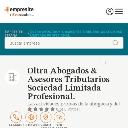
EMPRESITE
OLTRA ABOGADOS & ASESORES TRIBUTARIOS SOCIEDAD
ESPAÑA
LIMITADA PROFESIONAL.
Buscar
Oltra Abogados &
Asesores Tributarios
Sociedad Limitada
Profesional.
Las actividades propias de la abogacía y del
asesoramiento legal
0
/5
( 0 votos)
LLAMAR
SITIO WEB
CÓMO
VER