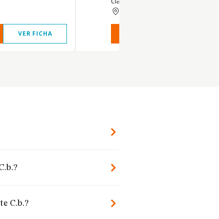
clase de edificacion
ASTURIAS
VER FICHA
VER INFORME
VER FIC
C.b.?
te C.b.?