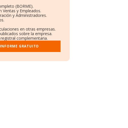
Completo (BORME).
ón Ventas y Empleados.
ración y Administradores.
os.
nculaciones en otras empresas.
publicados sobre la empresa.
y registral complementaria.
 INFORME GRATUITO