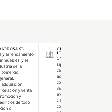
BARROSA SL.
GELCARAND SOCIEDAD
LIMITADA.
a y arrendamiento
CNAE 6820 Si alguna de las
 inmuebles, y el
siguientes actividades tuviera
dustria de la
caracter profesional la socie
l comercio
actuara como mediadora La
general,
compra, venta y arrendamien
 adquisición,
vivienda, locales, fincas, nave
rcelación y venta
industriales o comerciales y 
promoción y
clase de bienes inmuebles, la
edificios de todo
construccion y promocion de
ación o