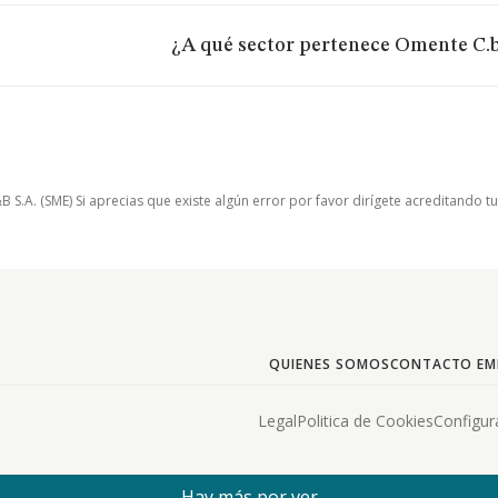
¿A qué sector pertenece Omente C.b
.A. (SME) Si aprecias que existe algún error por favor dirígete acreditando t
QUIENES SOMOS
CONTACTO EM
Legal
Politica de Cookies
Configur
Hay más por ver