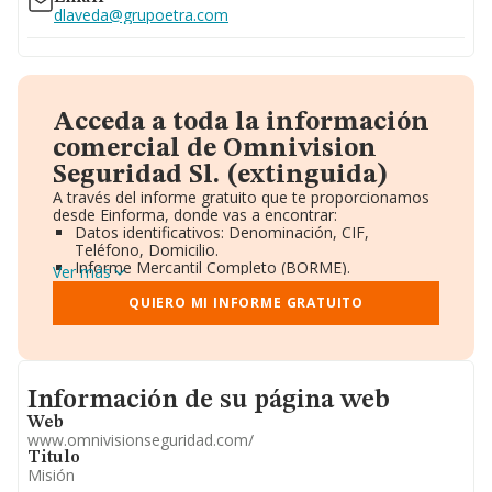
dlaveda@grupoetra.com
Acceda a toda la información
comercial de Omnivision
Seguridad Sl. (extinguida)
A través del informe gratuito que te proporcionamos
desde Einforma, donde vas a encontrar:
Datos identificativos: Denominación, CIF,
Teléfono, Domicilio.
Informe Mercantil Completo (BORME).
Ver más
Gráficos de Evolución Ventas y Empleados.
Consejo de Administración y Administradores.
QUIERO MI INFORME GRATUITO
Directivos y Ejecutivos.
Accionistas.
Participaciones y Vinculaciones en otras empresas.
Artículos de prensa publicados sobre la empresa.
Informacion de su página web
Información oficial y registral complementaria.
Información de su página web
Web
www.omnivisionseguridad.com/
Titulo
Misión