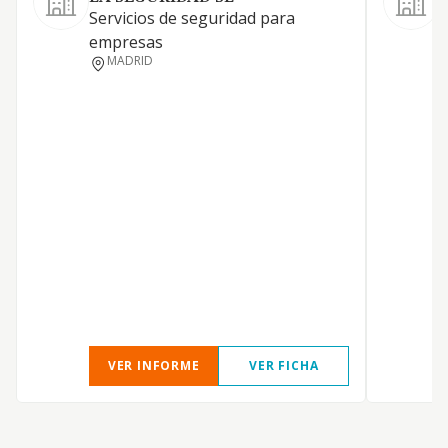
S
Servicios de seguridad para
1
empresas
MADRID
F
F
I
VER INFORME
VER FICHA