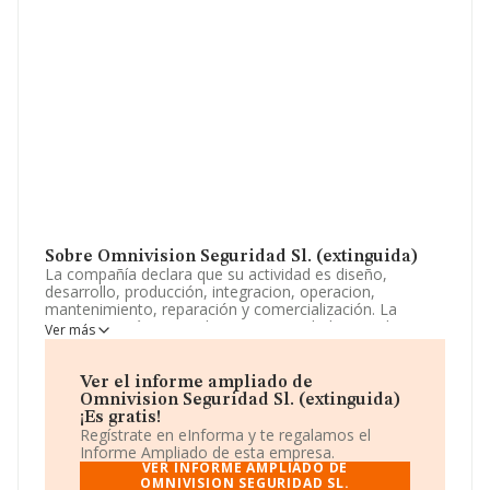
Sobre Omnivision Seguridad Sl. (extinguida)
La compañía declara que su actividad es diseño,
desarrollo, producción, integracion, operacion,
mantenimiento, reparación y comercialización. La
empresa está registrada como Sociedad Limitada.
Ver más
Clasifica su actividad CNAE como '%cnae%', código
8009. La empresa no tiene actividad en mercados
exteriores.
Ver el informe ampliado de
Omnivision Seguridad Sl. (extinguida)
Según la Recomendación 2003/361/CE de la Comisión,
¡Es gratis!
de 6 de mayo de 2003, sobre la definición de
Regístrate en eInforma y te regalamos el
microempresas, pequeñas y medianas empresas, la
Informe Ampliado de esta empresa.
compañía entra en la categoría de microempresas.
VER INFORME AMPLIADO DE
Acerca del rendimiento de la empresa en 2022, frente al
OMNIVISION SEGURIDAD SL.