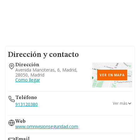
Dirección y contacto
Dirección
Avenida Manoteras, 6, Madrid,
28050, Madrid
VER EN MAPA
Como llegar
Teléfono
Ver más
913120380
913834120
Web
911863015
www.omnivisionseguridad.com
918545123
Email