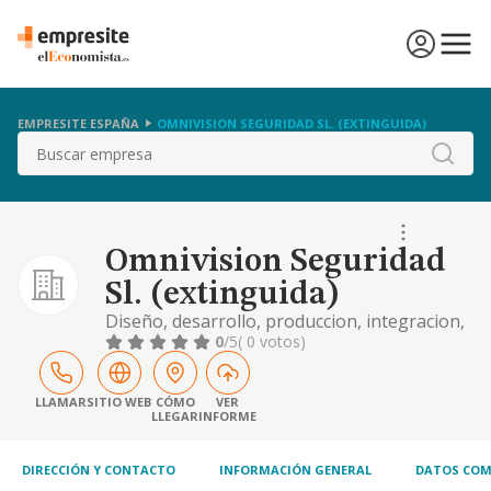
EMPRESITE ESPAÑA
OMNIVISION SEGURIDAD SL. (EXTINGUIDA)
Buscar
Omnivision Seguridad
Sl. (extinguida)
Diseño, desarrollo, produccion, integracion,
operacion, mantenimiento, reparacion y
0
/5
( 0 votos)
comercializacion
LLAMAR
SITIO WEB
CÓMO
VER
LLEGAR
INFORME
DIRECCIÓN Y CONTACTO
INFORMACIÓN GENERAL
DATOS COM