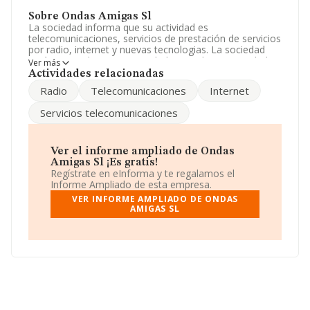
Sobre Ondas Amigas Sl
La sociedad informa que su actividad es
telecomunicaciones, servicios de prestación de servicios
por radio, internet y nuevas tecnologias. La sociedad
está registrada como Sociedad Limitada. Su actividad
Ver más
CNAE es 'Otras actividades de telecomunicaciones' con
Actividades relacionadas
código 6190. La empresa no tiene actividad en
Radio
Telecomunicaciones
Internet
mercados exteriores.
Servicios telecomunicaciones
La empresa
Ondas Amigas S.L
, con NIF B54250261,
tiene su domicilio social establecido en Camino Princesa
núm. 53, (03550), Sant Joan D'alacant, provincia de
Alicante, Comunidad Valenciana.
Ver el informe ampliado de Ondas
Amigas Sl ¡Es gratis!
En relación con el sector y disponiendo de los datos de
Regístrate en eInforma y te regalamos el
hasta 9.225 empresas, la facturación en el ámbito
Informe Ampliado de esta empresa.
nacional alcanza los 19.481 millones de euros y se
VER INFORME AMPLIADO DE ONDAS
estima que el promedio de la facturación entre todas
AMIGAS SL
las empresas es de 2 millones de euros. Para aportar
ulterior información de interés en el ámbito sectorial, la
media de empleados de las empresas es de 6. La
antigüedad desde la constitución es de 15 años.