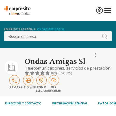
EMPRESITE ESPAÑA
ONDAS AMIGAS SL
Buscar
Ondas Amigas Sl
Telecomunicaciones, servicios de prestacion
de servicios por radio, internet y nuevas
0
/5
( 0 votos)
tecnologias
LLAMAR
SITIO WEB
CÓMO
VER
LLEGAR
INFORME
DIRECCIÓN Y CONTACTO
INFORMACIÓN GENERAL
DATOS COM