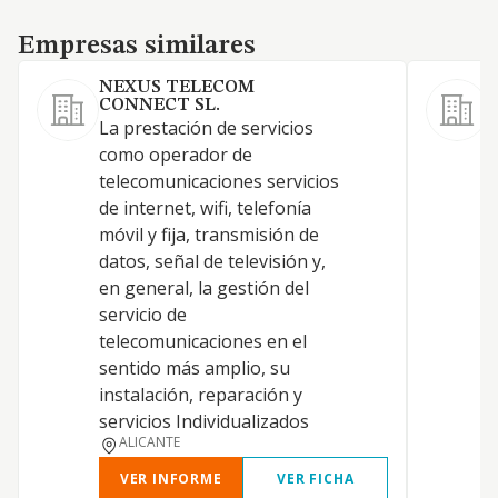
Empresas similares
Empresas similares
NEXUS TELECOM
CONNECT SL.
C
La prestación de servicios
p
como operador de
c
telecomunicaciones servicios
e
de internet, wifi, telefonía
c
móvil y fija, transmisión de
t
datos, señal de televisión y,
o
en general, la gestión del
servicio de
telecomunicaciones en el
sentido más amplio, su
instalación, reparación y
servicios Individualizados
ALICANTE
VER INFORME
VER FICHA