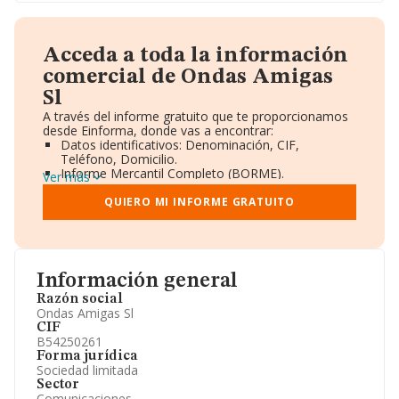
Acceda a toda la información
comercial de Ondas Amigas
Sl
A través del informe gratuito que te proporcionamos
desde Einforma, donde vas a encontrar:
Datos identificativos: Denominación, CIF,
Teléfono, Domicilio.
Informe Mercantil Completo (BORME).
Ver más
Gráficos de Evolución Ventas y Empleados.
Consejo de Administración y Administradores.
QUIERO MI INFORME GRATUITO
Directivos y Ejecutivos.
Accionistas.
Participaciones y Vinculaciones en otras empresas.
Artículos de prensa publicados sobre la empresa.
Información oficial y registral complementaria.
Información general
Razón social
Ondas Amigas Sl
CIF
B54250261
Forma jurídica
Sociedad limitada
Sector
Comunicaciones