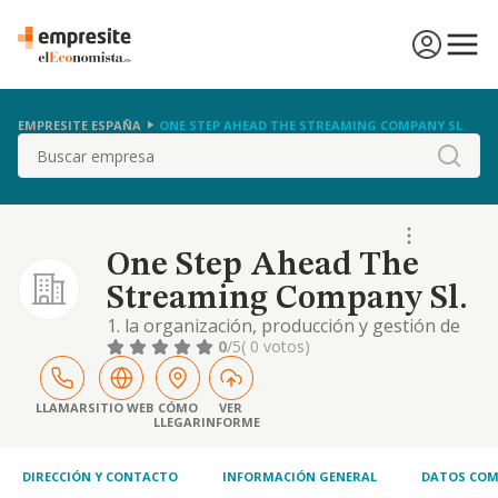
EMPRESITE ESPAÑA
ONE STEP AHEAD THE STREAMING COMPANY SL.
Buscar
One Step Ahead The
Streaming Company Sl.
1. la organización, producción y gestión de
todo tipo de eventos y espectáculos, así
0
/5
( 0 votos)
como la prestación de servicios de relaciones
públicas. 2. la realización de actividades de
internet y el suministro de servicios de
LLAMAR
SITIO WEB
CÓMO
VER
LLEGAR
INFORME
información mediante todo tipo de soporte
de comunicación digital y audiovisual
DIRECCIÓN Y CONTACTO
INFORMACIÓN GENERAL
DATOS COM