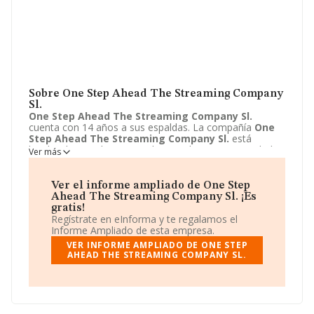
Sobre One Step Ahead The Streaming Company
Sl.
One Step Ahead The Streaming Company Sl.
cuenta con 14 años a sus espaldas. La compañía
One
Step Ahead The Streaming Company Sl.
está
localizada en Urbanizacion la Cañada, 24. Su actividad
Ver más
CNAE se ubica dentro de 9499 - Otras actividades
asociativas n.c.o.p..
One Step Ahead The Streaming
Company Sl.
tiene un modelo de sociedad Sociedad
Ver el informe ampliado de One Step
limitada.
Ahead The Streaming Company Sl. ¡Es
gratis!
Regístrate en eInforma y te regalamos el
Informe Ampliado de esta empresa.
VER INFORME AMPLIADO DE ONE STEP
AHEAD THE STREAMING COMPANY SL.