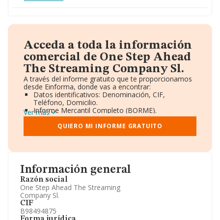
Acceda a toda la información
comercial de One Step Ahead
The Streaming Company Sl.
A través del informe gratuito que te proporcionamos
desde Einforma, donde vas a encontrar:
Datos identificativos: Denominación, CIF,
Teléfono, Domicilio.
Informe Mercantil Completo (BORME).
Ver más
Gráficos de Evolución Ventas y Empleados.
Consejo de Administración y Administradores.
QUIERO MI INFORME GRATUITO
Directivos y Ejecutivos.
Accionistas.
Participaciones y Vinculaciones en otras empresas.
Artículos de prensa publicados sobre la empresa.
Información oficial y registral complementaria.
Información general
Razón social
One Step Ahead The Streaming
Company Sl.
CIF
B98494875
Forma jurídica