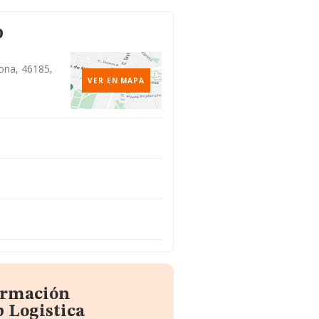
o
bona, 46185,
VER EN MAPA
formación
 Logistica