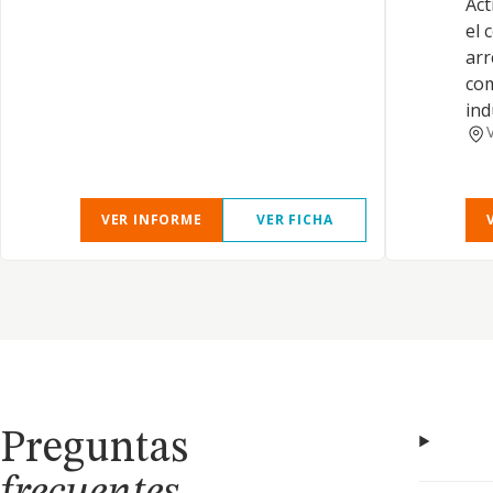
Act
el 
arr
com
ind
VER INFORME
VER FICHA
Preguntas