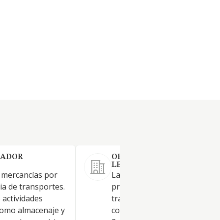
RADOR
OPERADOR LOGISTICO DE
LEVANTE SOCIEDAD LIMIT
e mercancías por
La sociedad tiene por objeto: 1
ia de transportes.
propio de una agencia de
 actividades
transportes y actividades
 como almacenaje y
complementarias del transpo