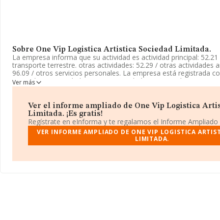
Sobre One Vip Logistica Artistica Sociedad Limitada.
La empresa informa que su actividad es actividad principal: 52.21 
transporte terrestre. otras actividades: 52.29 / otras actividades 
96.09 / otros servicios personales. La empresa está registrada 
Limitada. Su actividad CNAE es 'Actividades anexas al transporte 
Ver más
5221. No realiza actividad de importación y/o exportación.
La empresa española
One Vip Logistica Artistica Sociedad L
Ver el informe ampliado de One Vip Logistica Arti
B16448151, está situada en Calle Moraira núm. 19, (46185), La P
Limitada. ¡Es gratis!
provincia de Valencia, Comunidad Valenciana.
Regístrate en eInforma y te regalamos el Informe Ampliado
VER INFORME AMPLIADO DE ONE VIP LOGISTICA ARTIS
Con los datos a disposición de INFORMA sobre 6.394 empresas p
LIMITADA.
sector, la facturación en el ámbito nacional alcanza los 7.297 mil
calcula un promedio de facturación de 1 millón de euros entre t
relación con la información de la provincia de Valencia, en la b
constan 406 empresas, con ventas de hasta 367 millones de euros
ampliar la información relativa a las compañías, la media de emp
empresas es de 6. La media de antigüedad desde la constitución 