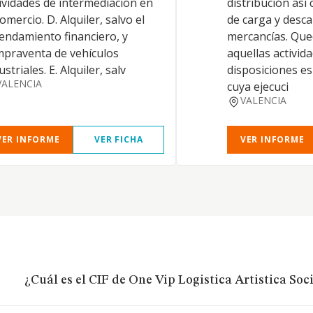
ividades de intermediación en
distribución así
comercio. D. Alquiler, salvo el
de carga y desc
endamiento financiero, y
mercancías. Que
praventa de vehículos
aquellas activid
ustriales. E. Alquiler, salv
disposiciones es
VALENCIA
cuya ejecuci
VALENCIA
VER INFORME
VER FICHA
VER INFORME
¿Cuál es el CIF de One Vip Logistica Artistica So