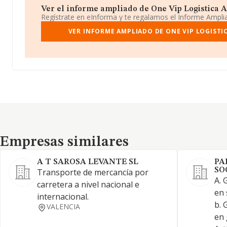
Ver el informe ampliado de One Vip Logistica Ar
Regístrate en eInforma y te regalamos el Informe Ampl
VER INFORME AMPLIADO DE ONE VIP LOGISTIC
Empresas similares
Empresas similares
A T SAROSA LEVANTE SL
PA
SO
Transporte de mercancía por
A. 
carretera a nivel nacional e
en 
internacional.
b. 
VALENCIA
en 