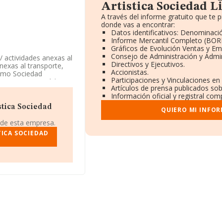
Artistica Sociedad L
A través del informe gratuito que te
donde vas a encontrar:
Datos identificativos: Denominació
Informe Mercantil Completo (BOR
Gráficos de Evolución Ventas y Em
Consejo de Administración y Admin
/ actividades anexas al
Directivos y Ejecutivos.
anexas al transporte,
Accionistas.
como Sociedad
Participaciones y Vinculaciones en
terrestre' con código
Artículos de prensa publicados so
Información oficial y registral co
imitada
, NIF
stica Sociedad
QUIERO MI INFO
obla De Vallbona,
 de esta empresa.
TICA SOCIEDAD
ertenecientes al
lones de euros y se
odas las compañías. En
ase de datos INFORMA
. Con el fin de
leados de las
es de 19 años.