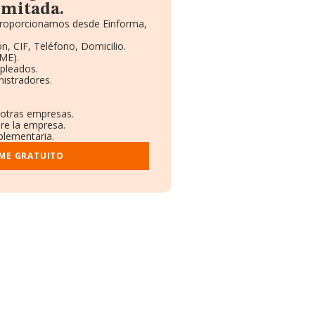
imitada.
 proporcionamos desde Einforma,
n, CIF, Teléfono, Domicilio.
ME).
pleados.
istradores.
 otras empresas.
bre la empresa.
mplementaria.
RME GRATUITO