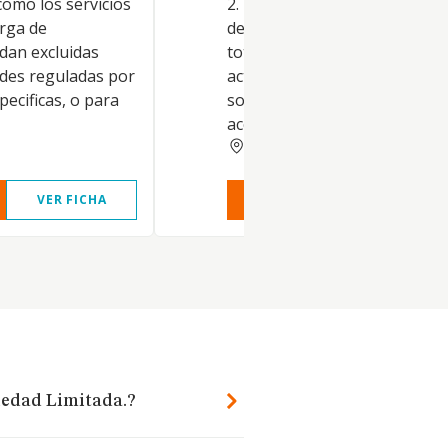
 como los servicios
2. La sociedad podra tambien
arga de
desarrollar de modo indirecto
dan excluidas
total o parcialmente, las
ades reguladas por
actividades que integran el o
pecificas, o para
social, mediante la titularidad
acciones o participacio.
VALENCIA
VER FICHA
VER INFORME
VER FIC
ciedad Limitada.?