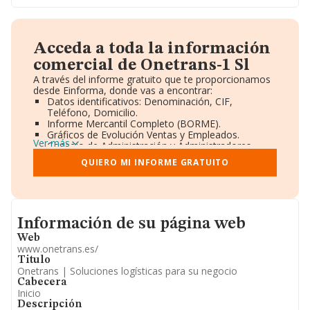
Acceda a toda la información
comercial de Onetrans-1 Sl
A través del informe gratuito que te proporcionamos
desde Einforma, donde vas a encontrar:
Datos identificativos: Denominación, CIF,
Teléfono, Domicilio.
Informe Mercantil Completo (BORME).
Gráficos de Evolución Ventas y Empleados.
Ver más
Consejo de Administración y Administradores.
Directivos y Ejecutivos.
QUIERO MI INFORME GRATUITO
Accionistas.
Participaciones y Vinculaciones en otras empresas.
Artículos de prensa publicados sobre la empresa.
Información oficial y registral complementaria.
Informacion de su página web
Información de su página web
Web
www.onetrans.es/
Titulo
Onetrans | Soluciones logísticas para su negocio
Cabecera
Inicio
Descripción