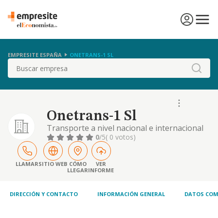
EMPRESITE ESPAÑA
ONETRANS-1 SL
Buscar
Onetrans-1 Sl
Transporte a nivel nacional e internacional
de mercancías por carretera y servicios
0
/5
( 0 votos)
logísticos
LLAMAR
SITIO WEB
CÓMO
VER
LLEGAR
INFORME
DIRECCIÓN Y CONTACTO
INFORMACIÓN GENERAL
DATOS COM