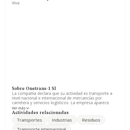
Viva
Sobre Onetrans-1 Sl
La compañía declara que su actividad es transporte a
nivel nacional e internacional de mercancías por
carretera y servicios logísticos. La empresa aparece
inscrita en el Registro Mercantil como Sociedad
Ver más
Limitada. La actividad de referencia CNAE corresponde
Actividades relacionadas
a 'Transporte de mercancías por carretera', cuyo Código
Transportes
Industrias
Residuos
es 4941. La empresa es importadora y exportadora.
Transporte internacional