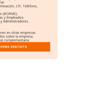
ar:
ominación, CIF, Teléfono,
to (BORME).
as y Empleados.
y Administradores.
iones en otras empresas.
ados sobre la empresa.
tral complementaria.
FORME GRATUITO