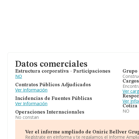
Datos comerciales
Estructura corporativa - Participaciones
Grupo 
NO
Construc
Cargos
Contratos Públicos Adjudicados
Encontr
Ver Información
Ver car
Respon
Incidencias de Fuentes Públicas
Ver Inf
Ver Información
Cotiza
NO
Operaciones Internacionales
No constan
Ver el informe ampliado de Oniric Bellver Grup S
Regístrate en eInforma y te regalamos el Informe Ampl