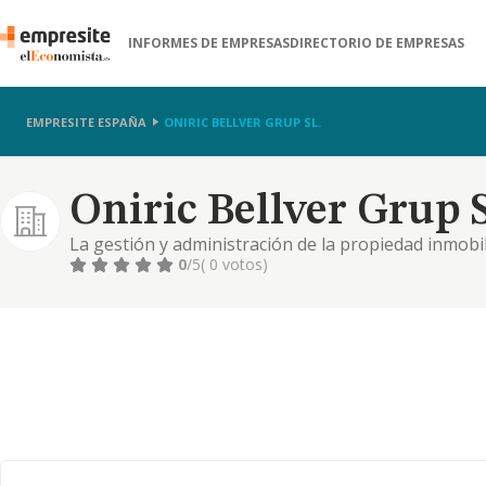
INFORMES DE EMPRESAS
DIRECTORIO DE EMPRESAS
EMPRESITE ESPAÑA
ONIRIC BELLVER GRUP SL.
Oniric Bellver Grup S
La gestión y administración de la propiedad inmobili
recreativas y de entretenimiento, en especial la de c
0
/5
( 0 votos)
publicidad