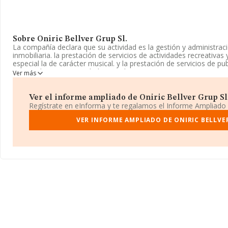
Sobre Oniric Bellver Grup Sl.
La compañía declara que su actividad es la gestión y administrac
inmobiliaria. la prestación de servicios de actividades recreativas
especial la de carácter musical. y la prestación de servicios de pu
registrada como Sociedad Limitada. Tiene CNAE: 6812 - '%cnae%'
Ver más
actividad en mercados exteriores.
La compañía
Oniric Bellver Grup S.L
, CIF B57909855, está situa
Ver el informe ampliado de Oniric Bellver Grup Sl. 
107 Piso 2 A, (07014), en el municipio de Palma, Isles Baleares, I
Regístrate en eInforma y te regalamos el Informe Ampliado
En relación con el sector y disponiendo de los datos de hasta 23
VER INFORME AMPLIADO DE ONIRIC BELLVER
nacional la facturación asciende a 29.817 millones de euros y la 
ventas entre todas las compañías alcanza los 128 mil euros. Fin
datos de sector la media de empleados es de 1. La media de ant
es de 20 años.