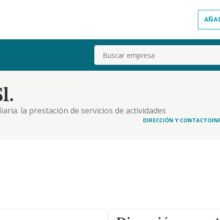
AÑA
Buscar
l.
aria. la prestación de servicios de actividades
arácter musical. y la prestación de servicios de
DIRECCIÓN Y CONTACTO
IN