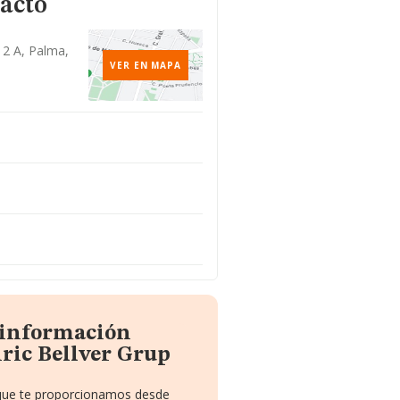
acto
o 2 A, Palma,
VER EN MAPA
 información
ric Bellver Grup
 que te proporcionamos desde