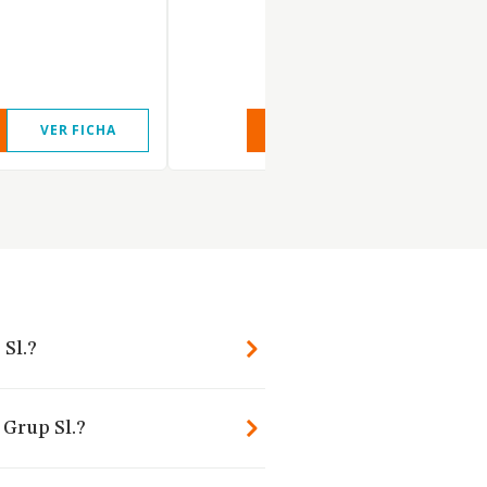
VER FICHA
VER INFORME
VER FIC
 Sl.?
 Grup Sl.?