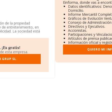
Einforma, donde vas a encontr
Datos identificativos: Den
Domicilio.
Informe Mercantil Comple
Gráficos de Evolución Vent
Consejo de Administración 
ión de la propiedad
Directivos y Ejecutivos.
 y de entretenimiento, en
Accionistas.
blicidad. La sociedad está
Participaciones y Vinculac
. La sociedad no tiene
Artículos de prensa public
Información oficial y regis
da en Calle Illes Balears núm.
¡Es gratis!
QUIERO MI IN
slas Baleares.
 de esta empresa.
1.218 empresas, a nivel
 GRUP SL.
media de facturación de
almente, para completar los
igüedad desde la constitución