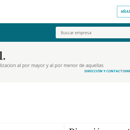
AÑA
Buscar
.
lizacion al por mayor y al por menor de aquellas
mponentes y aparatos electronicos para uso del
DIRECCIÓN Y CONTACTO
IN