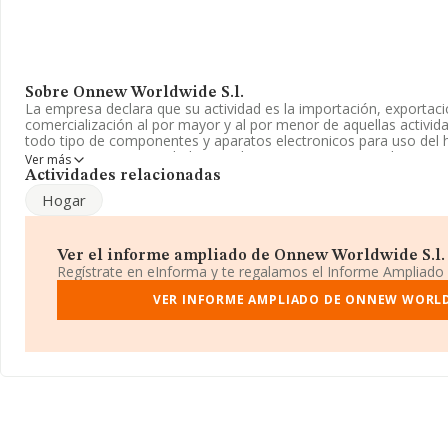
Sobre Onnew Worldwide S.l.
La empresa declara que su actividad es la importación, exportació
comercialización al por mayor y al por menor de aquellas activid
todo tipo de componentes y aparatos electronicos para uso del ho
empresa es una Sociedad Limitada. Su CNAE corresponde a 4644
Ver más
mayor de porcelana, cristalería y artículos de limpieza'. La empre
Actividades relacionadas
mercados exteriores.
Hogar
La sociedad española
Onnew Worldwide S.L
, con CIF B64832124
establecido en Calle Benet Mateu núm. 61, (08034), en el municip
Ver el informe ampliado de Onnew Worldwide S.l. ¡
Con los datos a disposición de INFORMA sobre 2.103 empresas pe
Regístrate en eInforma y te regalamos el Informe Ampliado
facturación en el ámbito nacional alcanza los 1.645 millones de e
promedio de la facturación entre todas las empresas es de 782 
VER INFORME AMPLIADO DE ONNEW WORLD
adicional de interés, la media de empleados de las empresas es d
constitución es de 20 años.