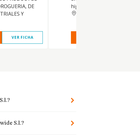
DROGUERIA, DE
higiene profesional
BARCELONA
TRIALES Y
VER FICHA
VER INFORME
VER FIC
.l.?
wide S.l.?