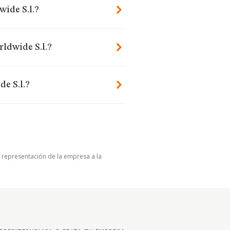
ide S.l.?
ldwide S.l.?
e S.l.?
u representación de la empresa a la