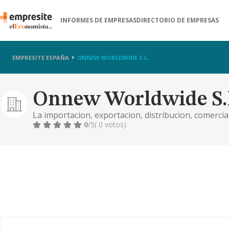
INFORMES DE EMPRESAS
DIRECTORIO DE EMPRESAS
EMPRESITE ESPAÑA
ONNEW WORLDWIDE S.L.
Onnew Worldwide S.l
La importacion, exportacion, distribucion, comercia
actividades que se relaciones con: todo tipo de co
0
/5
( 0 votos)
hogar y uso industrial,