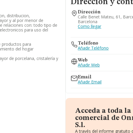
Dirección y con
Dirección
n, distribucion,
Calle Benet Mateu, 61, Barc
ayor y al por menor de
Barcelona
e relaciones con: todo tipo de
Como llegar
lectronicos para uso del
Teléfono
 productos para
Añadir Teléfono
amiento del hogar
yor de porcelana, cristalería y
Web
Añadir Web
Email
Añadir Email
Acceda a toda l
comercial de O
S.l.
A través del informe gratuit