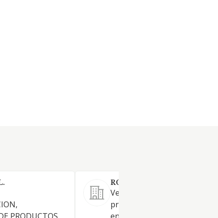
.
ROI ELLA SL
Venta y alquiler de maquinari
ION,
productos de limpieza especia
 DE PRODUCTOS
en el sector de la limpieza e