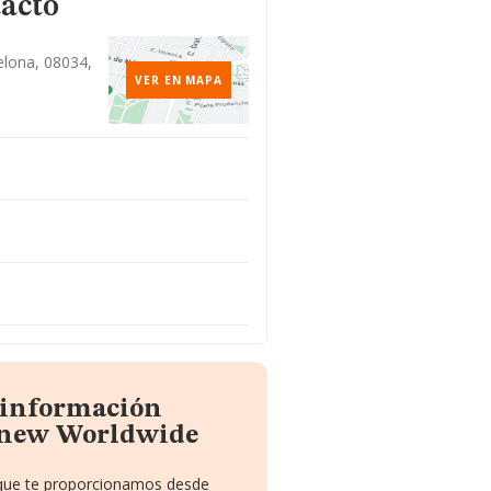
tacto
elona, 08034,
VER EN MAPA
a información
nnew Worldwide
o que te proporcionamos desde