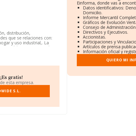
Einforma, donde vas a encont
Datos identificativos: Den
Domicilio.
Informe Mercantil Comple
Gráficos de Evolución Ven
Consejo de Administración
Directivos y Ejecutivos.
n, distribución,
Accionistas.
ades que se relaciones con:
Participaciones y Vinculac
gar y uso industrial,. La
Artículos de prensa public
 con código 'Comercio al por
Información oficial y regis
sa no tiene actividad en
QUIERO MI I
, tiene su domicilio social
io de Barcelona, Cataluña.
Es gratis!
rtenecientes al sector, la
 de esta empresa.
uros y se estima que el
mil euros. Como información
WIDE S.L.
e 3; la antigüedad desde la