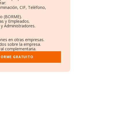
rar:
ominación, CIF, Teléfono,
to (BORME).
tas y Empleados.
 y Administradores.
iones en otras empresas.
ados sobre la empresa.
tral complementaria.
NFORME GRATUITO