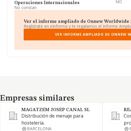
NO
Operaciones Internacionales
No constan
Ver el informe ampliado de Onnew Worldwide S.l
Regístrate en eInforma y te regalamos el Informe Ampl
VER INFORME AMPLIADO DE ONNEW W
Empresas similares
Empresas similares
MAGATZEM JOSEP CANAL SL
RE
Distribución de menaje para
Com
hostelería.
pro
BARCELONA