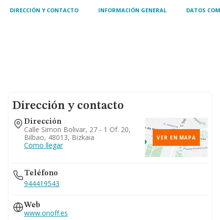
DIRECCIÓN Y CONTACTO
INFORMACIÓN GENERAL
DATOS COM
Dirección y contacto
Dirección
Calle Simon Bolivar, 27 - 1 Of. 20,
Bilbao, 48013, Bizkaia
VER EN MAPA
Como llegar
Teléfono
944419543
Web
www.onoff.es