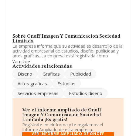
Sobre Onoff Imagen Y Comunicacion Sociedad
Limitada
La empresa informa que su actividad es desarrollo de la
actividad empresarial de estudios, diseño, publicidad y
artes graficas. La empresa está registrada como
Sociedad Limitada. Su CNAE corresponde a 7311 con
Ver más
código 'Agencias de publicidad'. La empresa no tiene
Actividades relacionadas
actividad en mercados exteriores.
Diseno
Graficas
Publicidad
Ha contado con el mismo número de profesionales y
Artes graficas
Estudios
teniendo en cuenta la información disponible en
INFORMA, ha dispuesto de un número de empleados
Servicios empresas
Estudios diseno
por encima de la media de sector.
Dentro del ranking de empresas elaborado por
INFORMA, atendiendo a los niveles de facturación de la
Ver el informe ampliado de Onoff
sociedad, se destaca que: en 2024, la compañía ha
Imagen Y Comunicacion Sociedad
perdido 195 puestos en el ranking sectorial, pasando del
Limitada ¡Es gratis!
3.049 al 3.244. Antes de la compañía, en el ranking del
Regístrate en eInforma y te regalamos el
sector, están empresas como:
Tres14 Research S.L
y
Informe Ampliado de esta empresa.
Paginas del Principado S.L
; por detras de ella se
VER INFORME AMPLIADO DE ONOFF