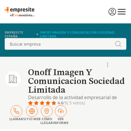
EMPRESITE
ONOFF IMAGEN Y COMUNICACION SOCIEDAD
ESPAÑA
LIMITADA
Buscar
Onoff Imagen Y
Comunicacion Sociedad
Limitada
Desarrollo de la actividad empresarial de
estudios, diseno, publicidad y artes graficas
4.6
/5
( 5 votos)
LLAMAR
SITIO WEB
CÓMO
VER
LLEGAR
INFORME