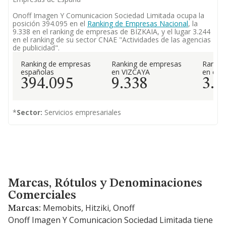
Onoff Imagen Y Comunicacion Sociedad Limitada ocupa la
posición 394.095 en el
Ranking de Empresas Nacional
, la
9.338 en el ranking de empresas de BIZKAIA, y el lugar 3.244
en el ranking de su sector CNAE "Actividades de las agencias
de publicidad".
Ranking de empresas
Ranking de empresas
Rankin
españolas
en VIZCAYA
en el 
394.095
9.338
3.2
*
Sector:
Servicios empresariales
Marcas, Rótulos y Denominaciones Comerciales
Marcas, Rótulos y Denominaciones
Comerciales
Memobits, Hitziki, Onoff
Marcas:
Onoff Imagen Y Comunicacion Sociedad Limitada tiene