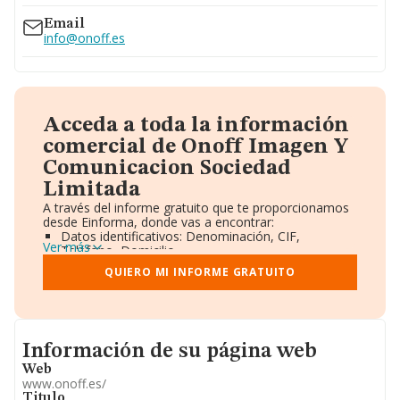
Email
info@onoff.es
Acceda a toda la información
comercial de Onoff Imagen Y
Comunicacion Sociedad
Limitada
A través del informe gratuito que te proporcionamos
desde Einforma, donde vas a encontrar:
Datos identificativos: Denominación, CIF,
Ver más
Teléfono, Domicilio.
Informe Mercantil Completo (BORME).
QUIERO MI INFORME GRATUITO
Gráficos de Evolución Ventas y Empleados.
Consejo de Administración y Administradores.
Directivos y Ejecutivos.
Accionistas.
Participaciones y Vinculaciones en otras empresas.
Informacion de su página web
Información de su página web
Artículos de prensa publicados sobre la empresa.
Información oficial y registral complementaria.
Web
www.onoff.es/
Titulo