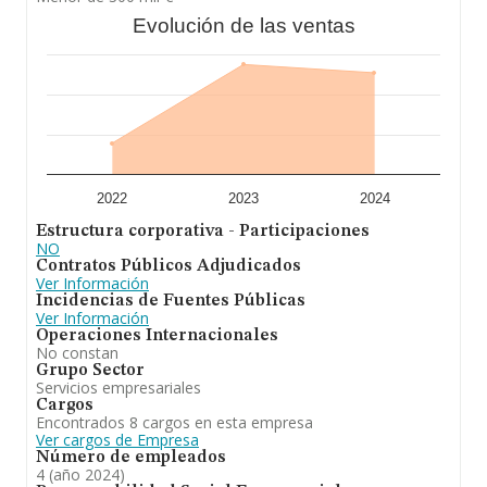
ventas en 2024 han alcanzado los 144 millones de
Evolución de las ventas
euros. Por último, con el fin de ampliar la información
relativa al ámbito de la empresa, la antigüedad desde la
constitución es de 15 años. La media de empleados es
de 2.
A modo de conclusión,
Onoff Imagen y
Comunicación Sociedad Limitada
se emplea en
desarrollo de la actividad empresarial de estudios,
diseño, publicidad y artes graficas. Se ha posicionado
más abajo en el ranking de sectores frente al 2023. En
cuanto a la posición en el ranking nacional, la empresa
2022
2023
2024
ha perdido posiciones frente al 2023.
Estructura corporativa - Participaciones
NO
Contratos Públicos Adjudicados
Ver Información
Incidencias de Fuentes Públicas
Ver Información
Operaciones Internacionales
No constan
Grupo Sector
Servicios empresariales
Cargos
Encontrados 8 cargos en esta empresa
Ver cargos de Empresa
Número de empleados
4 (año 2024)