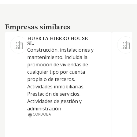
Empresas similares
Empresas similares
HUERTA HIERRO HOUSE
SL.
Construcción, instalaciones y
C
mantenimiento. Incluida la
i
promoción de viviendas de
p
cualquier tipo por cuenta
i
propia o de terceros.
p
Actividades inmobiliarias.
i
Prestación de servicios.
m
Actividades de gestión y
p
administración
D
CORDOBA
i
A
A