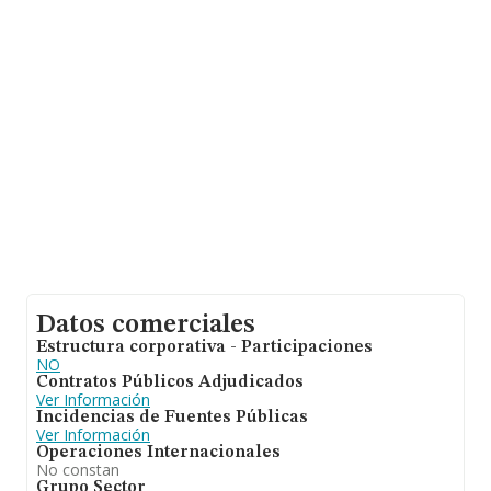
se calcula un promedio de facturación de 105 mil euros
entre todas las compañías. En cuanto a la información
relativa a la provincia de Córdoba, en la base de datos
INFORMA constan 623 empresas, con ventas de 86
millones de euros. Con el fin de ampliar la información
relativa a las compañías, la media de empleados es de
1; la antigüedad desde la constitución es de 13 años.
Datos comerciales
Estructura corporativa - Participaciones
NO
Contratos Públicos Adjudicados
Ver Información
Incidencias de Fuentes Públicas
Ver Información
Operaciones Internacionales
No constan
Grupo Sector