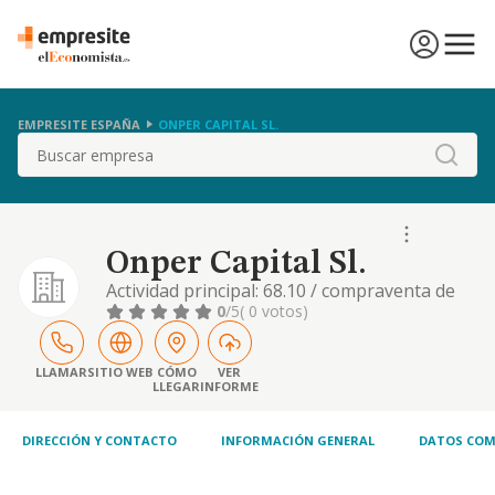
EMPRESITE ESPAÑA
ONPER CAPITAL SL.
Buscar
Onper Capital Sl.
Actividad principal: 68.10 / compraventa de
bienes inmobiliarios por cuenta propia otras
0
/5
( 0 votos)
actividades: 68.32 / gestión y administración
de la propiedad inmobiliaria, 55.20 /
alojamientos turísticos y otros alojamientos
LLAMAR
SITIO WEB
CÓMO
VER
LLEGAR
INFORME
de corta estancia, 68.20 / alquiler de bienes
inmobiliarios por cuenta propia si a
DIRECCIÓN Y CONTACTO
INFORMACIÓN GENERAL
DATOS COM