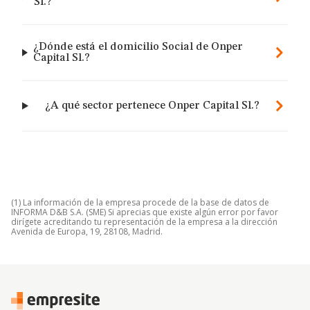
Sl.?
¿Dónde está el domicilio Social de Onper
Capital Sl.?
¿A qué sector pertenece Onper Capital Sl.?
(1) La información de la empresa procede de la base de datos de
INFORMA D&B S.A. (SME) Si aprecias que existe algún error por favor
dirígete acreditando tu representación de la empresa a la dirección
Avenida de Europa, 19, 28108, Madrid.