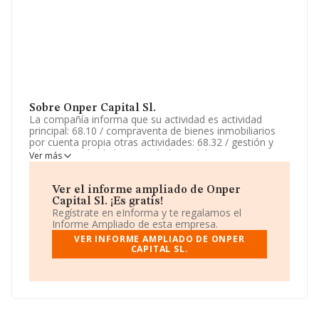
Sobre Onper Capital Sl.
La compañía informa que su actividad es actividad
principal: 68.10 / compraventa de bienes inmobiliarios
por cuenta propia otras actividades: 68.32 / gestión y
administración de la propiedad inmobiliaria, 55.20 /
Ver más
alojamientos turísticos y otros alojamientos de corta
estancia, 68.20 / alquiler de bienes inmobiliarios por
cuenta propia si a. La empresa está registrada como
Ver el informe ampliado de Onper
Sociedad Limitada. La actividad de referencia CNAE
Capital Sl. ¡Es gratis!
corresponde a '%cnae%', cuyo Código es 6811. La
Regístrate en eInforma y te regalamos el
compañía no tiene actividad en mercados exteriores.
Informe Ampliado de esta empresa.
VER INFORME AMPLIADO DE ONPER
La sociedad española
Onper Capital S.L
, B75739789,
CAPITAL SL.
se encuentra en Calle Cuesta De Pinillos núm. 20,
(14550), Montilla, en Córdoba, Andalucía.
En relación con el sector y disponiendo de los datos de
hasta 67.991 empresas, en el ámbito nacional la
facturación alcanza la cifra de 7.139 millones de euros y