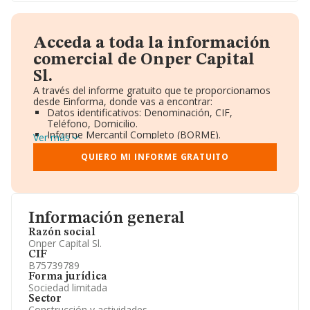
Acceda a toda la información
comercial de Onper Capital
Sl.
A través del informe gratuito que te proporcionamos
desde Einforma, donde vas a encontrar:
Datos identificativos: Denominación, CIF,
Teléfono, Domicilio.
Informe Mercantil Completo (BORME).
Ver más
Gráficos de Evolución Ventas y Empleados.
Consejo de Administración y Administradores.
QUIERO MI INFORME GRATUITO
Directivos y Ejecutivos.
Accionistas.
Participaciones y Vinculaciones en otras empresas.
Artículos de prensa publicados sobre la empresa.
Información oficial y registral complementaria.
Información general
Razón social
Onper Capital Sl.
CIF
B75739789
Forma jurídica
Sociedad limitada
Sector
Construcción y actividades