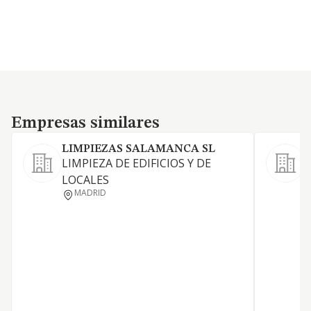
Empresas similares
Empresas similares
LIMPIEZAS SALAMANCA SL
LIMPIEZA DE EDIFICIOS Y DE
P
LOCALES
D
MADRID
D
C
P