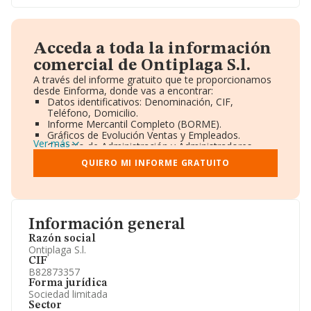
Acceda a toda la información
comercial de Ontiplaga S.l.
A través del informe gratuito que te proporcionamos
desde Einforma, donde vas a encontrar:
Datos identificativos: Denominación, CIF,
Teléfono, Domicilio.
Informe Mercantil Completo (BORME).
Gráficos de Evolución Ventas y Empleados.
Ver más
Consejo de Administración y Administradores.
Directivos y Ejecutivos.
QUIERO MI INFORME GRATUITO
Accionistas.
Participaciones y Vinculaciones en otras empresas.
Artículos de prensa publicados sobre la empresa.
Información oficial y registral complementaria.
Información general
Razón social
Ontiplaga S.l.
CIF
B82873357
Forma jurídica
Sociedad limitada
Sector