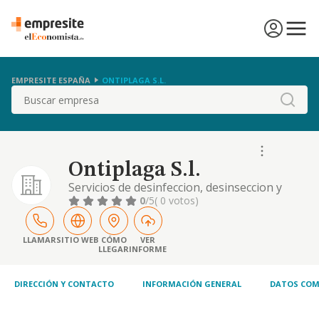
EMPRESITE ESPAÑA
ONTIPLAGA S.L.
Buscar
Ontiplaga S.l.
Servicios de desinfeccion, desinseccion y
desinsectacion. comercio mayor y menor de
0
/5
( 0 votos)
articulos de limpieza y drogueria.
LLAMAR
SITIO WEB
CÓMO
VER
LLEGAR
INFORME
DIRECCIÓN Y CONTACTO
INFORMACIÓN GENERAL
DATOS COM