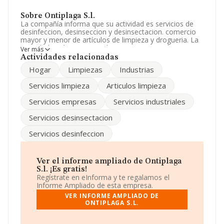
Sobre Ontiplaga S.l.
La compañía informa que su actividad es servicios de
desinfeccion, desinseccion y desinsectacion. comercio
mayor y menor de artículos de limpieza y drogueria. La
sociedad está inscrita en el Registro Mercantil como
Ver más
Sociedad Limitada. Clasifica su actividad CNAE como
Actividades relacionadas
'Otras actividades de limpieza industrial y de edificios',
Hogar
Limpiezas
Industrias
código 8122. La compañía no tiene actividad en
mercados exteriores.
Servicios limpieza
Articulos limpieza
Su teléfono es 918918554.
Servicios empresas
Servicios industriales
La sociedad española
Ontiplaga S.L
, con CIF
Servicios desinsectacion
B82873357, está situada en Calle De Las Infantas núm.
66, (28300), Aranjuez, Madrid.
Servicios desinfeccion
En base a la información de la que dispone INFORMA
sobre 2.877 compañías, a nivel nacional la facturación
asciende a 2.488 millones de euros y la media de
Ver el informe ampliado de Ontiplaga
facturación de ventas entre todas las compañías
S.l. ¡Es gratis!
alcanza los 864 mil euros. En cuanto a la información
Regístrate en eInforma y te regalamos el
relativa a la provincia de Madrid, en la base de datos
Informe Ampliado de esta empresa.
INFORMA constan 541 empresas, con ventas de hasta
VER INFORME AMPLIADO DE
459 millones de euros. Para aportar ulterior información
ONTIPLAGA S.L.
de interés en el ámbito sectorial, la media de
empleados de las empresas es de 27; la antigüedad
desde la constitución es de 17 años.