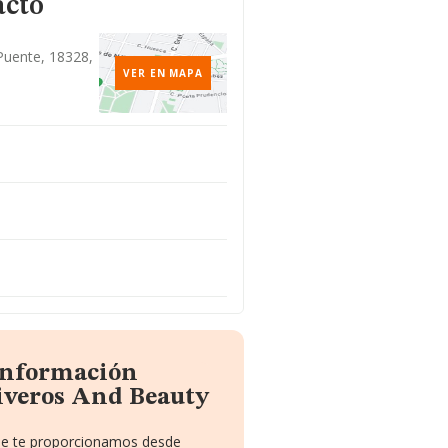
acto
Puente, 18328,
VER EN MAPA
 información
iveros And Beauty
que te proporcionamos desde