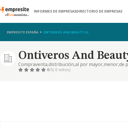
INFORMES DE EMPRESAS
DIRECTORIO DE EMPRESAS
EMPRESITE ESPAÑA
ONTIVEROS AND BEAUTY SL.
Ontiveros And Beauty
Compraventa,distribución,al por mayor,menor,de p
perfumería,cosmética,estética,nutrición.impartició
0
/5
( 0 votos)
estética y peluquería.representación,distribución d
4645