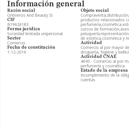
Información general
Razón social
Objeto social
Ontiveros And Beauty Sl.
Compraventa,distribución
productos relacionados c
CIF
B19626183
perfumería,cosmética,esté
cursos de formación,ases
Forma jurídica
Sociedad limitada unipersonal
peluquería.representación
de estetica,cosmetica y n
Sector
Comercio
Actividad
Comercio al por mayor de
Fecha de constitución
1-12-2016
droguería, higiene y belle
Actividad CNAE
4645 - Comercio al por m
perfumería y cosmética
Estado de la empresa
Incumplimiento de la obli
cuentas