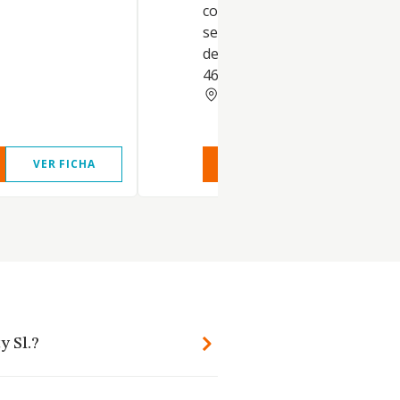
comercial, asesoramiento téc
sector sanitario, comercio on 
de productos farmacéuticos.
4645
GRANADA
VER FICHA
VER INFORME
VER FIC
y Sl.?