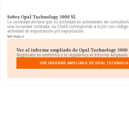
Sobre Opal Technology 3000 Sl.
La sociedad declara que su actividad es actividades de consultor
una Sociedad Limitada. Su CNAE corresponde a 6220 con código 
actividad de importación y/o exportación.
Ver más
Ha contado con el mismo número de empleados y según los dato
INFORMA, ha tenido un número de empleados por debajo de la m
Ver el informe ampliado de Opal Technology 3000 Sl
Respecto a la posición de la empresa según los niveles de factura
Regístrate en eInforma y te regalamos el Informe Ampliado
rankings, INFORMA facilita la siguiente información: la empresa 
ranking sectorial, pasando del 2.396 al 2.710. Éstas son algunas 
VER INFORME AMPLIADO DE OPAL TECHNOLOG
superan en el ranking de sectores:
Rikmo Servicios Informátic
embargo, éstas son algunas de las empresas que están más aba
Senco Consultores y Asesores S.L
. En 2024 ha ocupado peor 
puestos: de la posición 433.527 a la 490.426, en el ranking nacio
la superan en el ranking:
Indal Beauty 2023 Sociedad Limitada
Servicios, Sociedad Limitada
; entre las compañías que se co
encontrar:
Javier Romero Ruiz S.L
y
Candal Business Solution
puestos, pasando del 74.212 al 85.857 en el ranking provincial.
La sociedad española
Opal Technology 3000 S.L
, CIF B8809593
José Fentanes núm. 7 Piso 7 A, (28035), en el municipio de Madri
Con los datos a disposición de INFORMA sobre 25.672 empresas p
facturación en el ámbito nacional alcanza los 22.019 millones de 