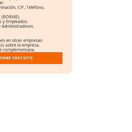
r:
minación, CIF, Teléfono,
o (BORME).
as y Empleados.
y Administradores.
ones en otras empresas.
dos sobre la empresa.
ral complementaria.
FORME GRATUITO