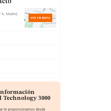
acto
7 A, Madrid,
VER EN MAPA
 información
l Technology 3000
 que te proporcionamos desde