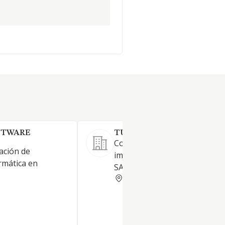
FTWARE
TUYU TECHNOLOGY SL.
Consultoría, desarrollo,
ación de
implantación y soporte a sis
rmática en
SAP y Web-Multimedia.
MADRID