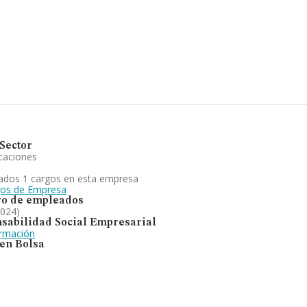
ías. En cuanto a la
tos INFORMA constan 9437
s de euros. Con el fin de
sde la constitución es de 14
es de consultoría
oceso.
Sector
caciones
ados 1 cargos en esta empresa
gos de Empresa
o de empleados
2024)
sabilidad Social Empresarial
ormación
 en Bolsa