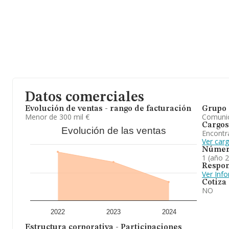
promedio de facturación de 857 mil euros entre todas las compañ
información relativa a la provincia de Madrid, en la base de da
empresas, cuyas ventas en 2024 han alcanzado los 15.116 millone
ampliar la información relativa a las compañías, la antigüedad de
años. Los empleados de media son 8.
Para concluir,
Opal Technology 3000 S.L
se emplea en actividad
informática. En el ranking de provincia, ha experimentado un retr
Datos comerciales
Evolución de ventas - rango de facturación
Grupo 
Menor de 300 mil €
Comuni
Cargos
Evolución de las ventas
Encontr
Ver car
Númer
1 (año 
Respon
Ver Inf
Cotiza
NO
2022
2023
2024
Estructura corporativa - Participaciones