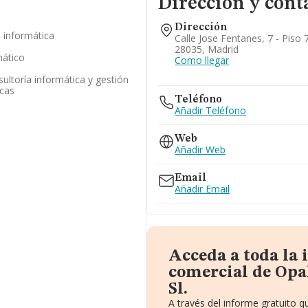
Dirección y cont
Dirección
a informática
Calle Jose Fentanes, 7 - Piso 
28035, Madrid
mático
Como llegar
ultoría informática y gestión
icas
Teléfono
Añadir Teléfono
Web
Añadir Web
Email
Añadir Email
Acceda a toda la
comercial de Opa
Sl.
A través del informe gratuito