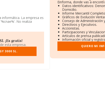
Einforma, donde vas a encontra
Datos identificativos: Deno
Domicilio.
Informe Mercantil Complet
Gráficos de Evolución Vent
ía informática. La empresa es
Consejo de Administración 
'%cnae%'. No realiza
Directivos y Ejecutivos.
Accionistas.
Participaciones y Vinculaci
s a disposición de
Artículos de prensa publica
edia de sector.
Información oficial y regist
. ¡Es gratis!
ción, en los distintos
 de esta empresa.
QUIERO MI IN
ha caído 314 puestos en el
de las empresas que la
Y 3000 SL.
os S.L
y
Xtms Soft S.L
; sin
jo:
Imaguru Tech Hub S.L
y
posición bajando 56.899
nal. Las siguientes empresas
y
Dalve, Bricolaje y
locan por detrás podemos
s S.L
. Ha retrocedido 11.645
0, se encuentra en Calle
d, Madrid.
ertenecientes al sector, la
euros y se calcula un