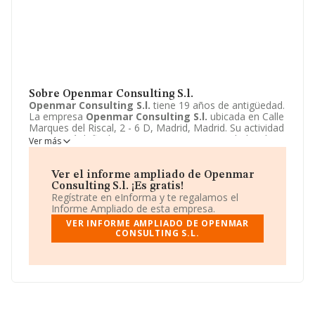
Sobre Openmar Consulting S.l.
Openmar Consulting S.l.
tiene 19 años de antigüedad.
La empresa
Openmar Consulting S.l.
ubicada en Calle
Marques del Riscal, 2 - 6 D, Madrid, Madrid. Su actividad
CNAE está definida como 7020 - Otras actividades de
Ver más
consultoría de gestión empresarial. La forma jurídica de
Openmar Consulting S.l.
es Sociedad limitada.
Ver el informe ampliado de Openmar
Consulting S.l. ¡Es gratis!
Regístrate en eInforma y te regalamos el
Informe Ampliado de esta empresa.
VER INFORME AMPLIADO DE OPENMAR
CONSULTING S.L.