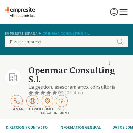
EMPRESITE ESPAÑA
OPENMAR CONSULTING S.L.
Buscar
Openmar Consulting
S.l.
La gestion, asesoramiento, consultoria,
asistencia, ayuda, representacion, y en
0
/5
( 0 votos)
general cualquier actuacion que requiera
una intermediacion y asistencia prestada a
sociedades inversoras que quieran invertir
LLAMAR
SITIO WEB
CÓMO
VER
LLEGAR
INFORME
en el extranj
DIRECCIÓN Y CONTACTO
INFORMACIÓN GENERAL
DATOS COM