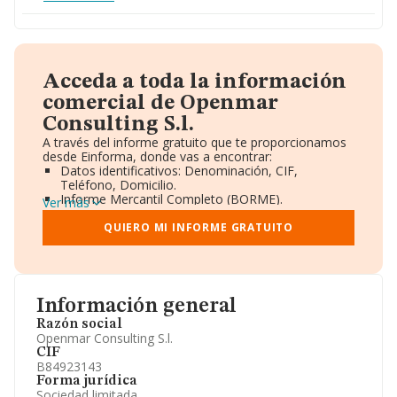
Acceda a toda la información
comercial de Openmar
Consulting S.l.
A través del informe gratuito que te proporcionamos
desde Einforma, donde vas a encontrar:
Datos identificativos: Denominación, CIF,
Teléfono, Domicilio.
Informe Mercantil Completo (BORME).
Ver más
Gráficos de Evolución Ventas y Empleados.
Consejo de Administración y Administradores.
QUIERO MI INFORME GRATUITO
Directivos y Ejecutivos.
Accionistas.
Participaciones y Vinculaciones en otras empresas.
Artículos de prensa publicados sobre la empresa.
Información oficial y registral complementaria.
Información general
Razón social
Openmar Consulting S.l.
CIF
B84923143
Forma jurídica
Sociedad limitada