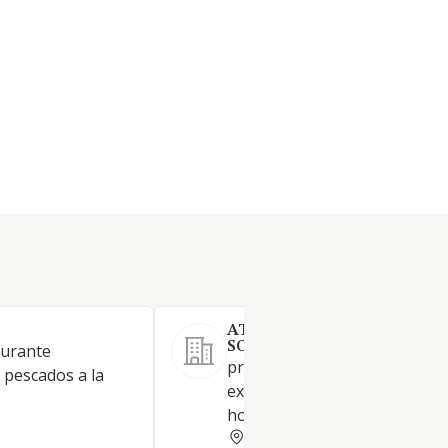
ATSEDEN HOSTELERIA
SOCIEDAD LIMITADA.
aurante
promoción, instalación y
 pescados a la
explotación del negocio de
hostelería y restauración
VIZCAYA