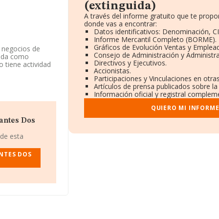
(extinguida)
A través del informe gratuito que te pro
donde vas a encontrar:
Datos identificativos: Denominación, CI
Informe Mercantil Completo (BORME).
Gráficos de Evolución Ventas y Emplea
e negocios de
Consejo de Administración y Administr
trada como
Directivos y Ejecutivos.
 tiene actividad
Accionistas.
Participaciones y Vinculaciones en otr
Artículos de prensa publicados sobre l
4356640.
Información oficial y registral compleme
a)
, con CIF
QUIERO MI INFORM
 núm. 40 Bis-3,
antes Dos
s pertenecientes
 de esta
es de euros y la
en 2012.
NTES DOS
 en la base de
btenido los 467
 las compañías, la
 es de 12 años.