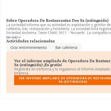
Sobre Operadora De Restaurantes Dos Sa (extinguida)
La sociedad informa que su actividad es explotación y gestión d
cafeteria, bar, restauración y hostelería. La sociedad está regis
Sociedad Anónima. Tiene CNAE: 5611 - '%cnae%'. La compañía no
en mercados exteriores.
Ver más
Actividades relacionadas
Para comunicarse con sus oficinas, el número de teléfono es 94
Ocio entretenimiento
Bar cafeteria
La sociedad
Operadora de Restaurantes Dos S.A (extinguid
A95176459, se encuentra en Calle Gran Via Diego López De Haro
(48009), Bilbao, en Vizcaya, País Vasco.
Ver el informe ampliado de Operadora De Restaur
Sa (extinguida) ¡Es gratis!
Con los datos a disposición de INFORMA sobre 142.938 empresa
Regístrate en eInforma y te regalamos el Informe Ampliado
al sector, a nivel nacional la facturación asciende a 31.947 millon
empresa.
media entre todas las compañías es de 223 mil euros de ventas 
VER INFORME AMPLIADO DE OPERADORA DE RESTAURA
Respecto a la información de la provincia (hablamos de Vizcaya),
SA (EXTINGUIDA)
datos de INFORMA aparecen 2269 empresas, cuyas ventas han o
millones de euros. Con el fin de ampliar la información relativa a
media de empleados es de 3; la antigüedad desde la constitución