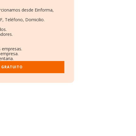
porcionamos desde Einforma,
F, Teléfono, Domicilio.
dos.
adores.
as empresas.
a empresa.
ntaria.
E GRATUITO