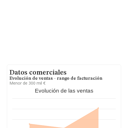
facturación alcanza la cifra de 4.215 millones de euros y
se calcula un promedio de facturación de 151 mil euros
entre todas las compañías. Teniendo en cuenta la
información sobre Jaén, en la base de datos INFORMA
constan 228 empresas, con ventas en 2024 de hasta 23
millones de euros. Por último, con el fin de ampliar la
información relativa al ámbito de la empresa, la media
de antigüedad desde la constitución es de 14 años. La
media de empleados de las empresas es de 3.
Datos comerciales
Evolución de ventas - rango de facturación
Menor de 300 mil €
Evolución de las ventas