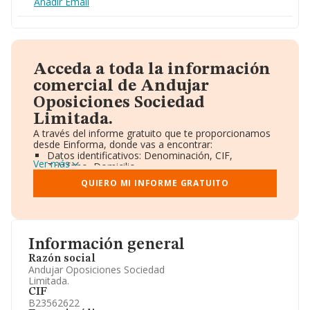
Añadir Email
Acceda a toda la información
comercial de Andujar
Oposiciones Sociedad
Limitada.
A través del informe gratuito que te proporcionamos
desde Einforma, donde vas a encontrar:
Datos identificativos: Denominación, CIF,
Ver más
Teléfono, Domicilio.
Informe Mercantil Completo (BORME).
QUIERO MI INFORME GRATUITO
Gráficos de Evolución Ventas y Empleados.
Consejo de Administración y Administradores.
Directivos y Ejecutivos.
Accionistas.
Participaciones y Vinculaciones en otras empresas.
Información general
Artículos de prensa publicados sobre la empresa.
Información oficial y registral complementaria.
Razón social
Andujar Oposiciones Sociedad
Limitada.
CIF
B23562622