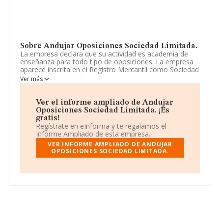
Sobre Andujar Oposiciones Sociedad Limitada.
La empresa declara que su actividad es academia de
enseñanza para todo tipo de oposiciones. La empresa
aparece inscrita en el Registro Mercantil como Sociedad
Limitada. Su actividad CNAE es 'Otra educación n.c.o.p.'
Ver más
con código 8559. No realiza actividad de importación
y/o exportación.
Ver el informe ampliado de Andujar
Ha tenido un 50% más de empleados y según los datos
Oposiciones Sociedad Limitada. ¡Es
a disposición de INFORMA, ha tenido un número de
gratis!
empleados por debajo de la media de sector.
Regístrate en eInforma y te regalamos el
Informe Ampliado de esta empresa.
Para ponerse en contacto con sus oficinas, la empresa
VER INFORME AMPLIADO DE ANDUJAR
facilita el número de teléfono 953525557 y puedes
OPOSICIONES SOCIEDAD LIMITADA.
visitar su sitio web:
www.opositasandujar.com
.
La sociedad española
Andujar Oposiciones Sociedad
Limitada
, NIF B23562622, se encuentra en Calle
Puerta De Madrid núm. 15, (23740), Andujar, en Jaén,
Andalucía.
En relación con el sector y disponiendo de los datos de
hasta 27.784 empresas, en el ámbito nacional la