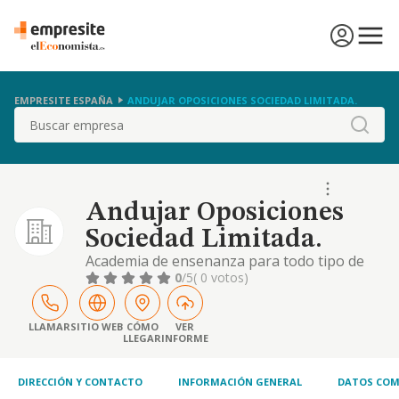
EMPRESITE ESPAÑA
ANDUJAR OPOSICIONES SOCIEDAD LIMITADA.
Buscar
Andujar Oposiciones
Sociedad Limitada.
Academia de ensenanza para todo tipo de
oposiciones
0
/5
( 0 votos)
LLAMAR
SITIO WEB
CÓMO
VER
LLEGAR
INFORME
DIRECCIÓN Y CONTACTO
INFORMACIÓN GENERAL
DATOS COM