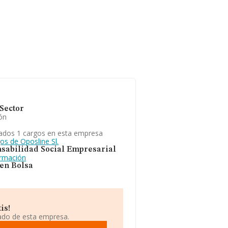
Sector
ón
ados 1 cargos en esta empresa
os de Oposline Sl.
sabilidad Social Empresarial
ormación
 en Bolsa
is!
iado de esta empresa.