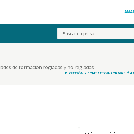
AÑA
Buscar
ividades de formación regladas y no regladas
positores para el acceso a la administración
DIRECCIÓN Y CONTACTO
INFORMACIÓN 
po.la formación de enseñanzas regladas de