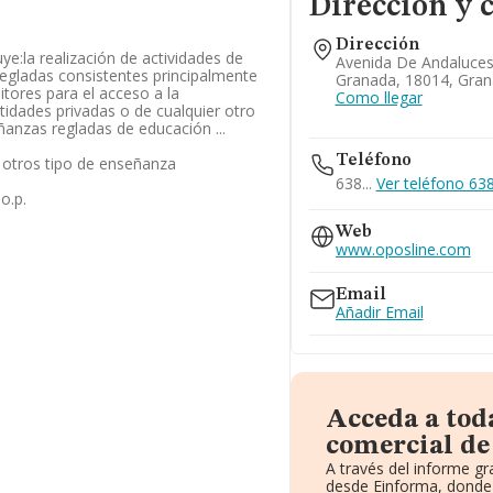
Dirección y 
Dirección
uye:la realización de actividades de
Avenida De Andaluces,
egladas consistentes principalmente
Granada, 18014, Gra
itores para el acceso a la
Como llegar
tidades privadas o de cualquier otro
ñanzas regladas de educación ...
Teléfono
 otros tipo de enseñanza
638...
Ver teléfono 638.
o.p.
Web
www.oposline.com
Email
Añadir Email
Acceda a tod
comercial de 
A través del informe g
desde Einforma, donde 