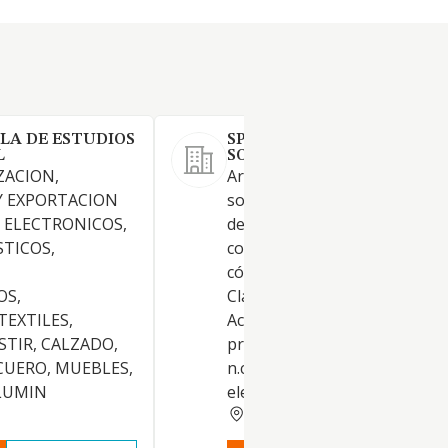
LA DE ESTUDIOS
SPLASH FUN ENGLISH
L
SOCIEDAD LIMITADA.
ZACION,
Artículo 2.º Objeto social. La
Y EXPORTACION
sociedad tiene por objeto el
 ELECTRONICOS,
desarrollo de las actividades
TICOS,
correspondientes a los sigui
códigos y descripciones de la
OS,
Clasificación Nacional de
TEXTILES,
Actividades Económicas: Activ
STIR, CALZADO,
principal: 85.59 / Otra educac
CUERO, MUEBLES,
n.c.o.p. Si alguna de las activi
LUMIN
elegidas..
GRANADA