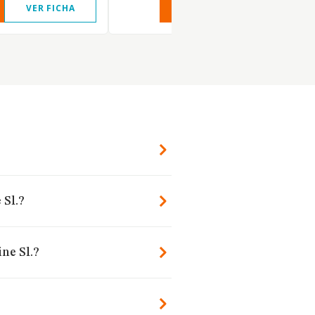
VER FICHA
VER INFORME
VER FIC
 Sl.?
ne Sl.?