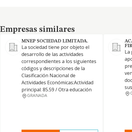
Empresas similares
Empresas similares
MNEP SOCIEDAD LIMITADA.
AC
FI
La sociedad tiene por objeto el
La 
desarrollo de las actividades
apo
correspondientes a los siguientes
pre
códigos y descripciones de la
ven
Clasificación Nacional de
doc
Actividades Económicas:Actividad
sus
principal: 85.59 / Otra educación
GRANADA