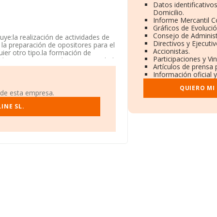
Datos identificativo
Domicilio.
Informe Mercantil 
Gráficos de Evoluci
Consejo de Administ
uye:la realización de actividades de
Directivos y Ejecutiv
la preparación de opositores para el
Accionistas.
uier otro tipo.la formación de
Participaciones y Vi
 el Registro Mercantil como Sociedad
Artículos de prensa 
ad no tiene actividad en mercados
Información oficial 
QUIERO MI
 de esta empresa.
nida De Andaluces núm. 14 1 Cent,
INE SL.
.784 empresas, en el ámbito nacional
tima que el promedio de la
to a la información de la provincia
cen 613 empresas, cuyas ventas han
 de interés, los empleados de media
s.