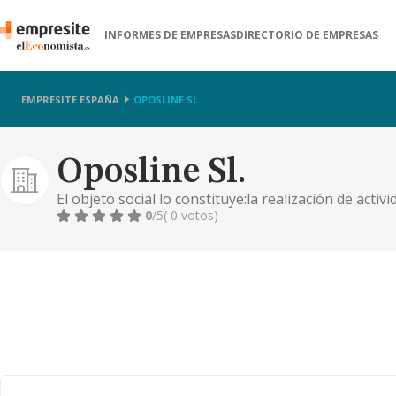
INFORMES DE EMPRESAS
DIRECTORIO DE EMPRESAS
EMPRESITE ESPAÑA
OPOSLINE SL.
Oposline Sl.
El objeto social lo constituye:la realización de act
consistentes principalmente en la preparación de o
0
/5
( 0 votos)
publica, entidades privadas o de cualquier otro ti
educación ...