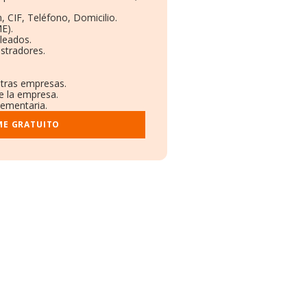
, CIF, Teléfono, Domicilio.
E).
leados.
stradores.
otras empresas.
e la empresa.
lementaria.
ME GRATUITO