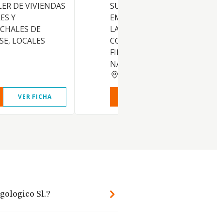
LER DE VIVIENDAS
SU FORMA U ORGANIZACION
ES Y
EMPRESARIAL O NO, EN TOD
 CHALES DE
LAS MATERIAS RELACIONAD
SE, LOCALES
CON EL AMBITO ECONOMIC
FINANCIERO O DE ANALOGA
NATU
MADRID
VER FICHA
VER INFORME
VER FIC
gologico Sl.?