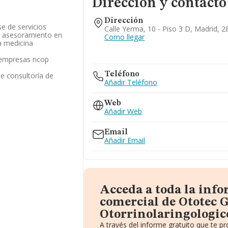
Dirección y contacto
Dirección
se de servicios
Calle Yerma, 10 - Piso 3 D, Madrid, 
 y asesoramiento en
Como llegar
a medicina
s empresas ncop
Teléfono
de consultoría de
Añadir Teléfono
Web
Añadir Web
Email
Añadir Email
Acceda a toda la inf
comercial de Ototec 
Otorrinolaringologico
A través del informe gratuito que te 