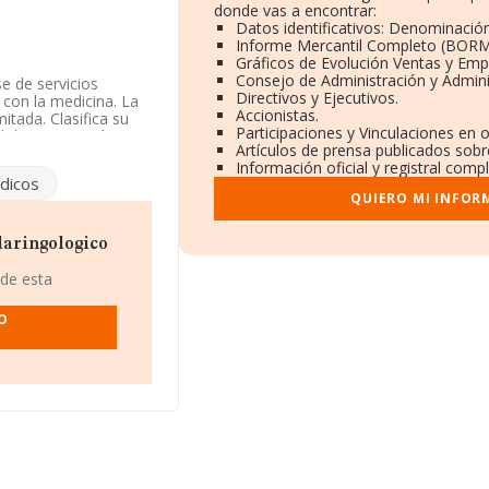
donde vas a encontrar:
Datos identificativos: Denominación
Informe Mercantil Completo (BORM
Gráficos de Evolución Ventas y Emp
Consejo de Administración y Admini
e de servicios
Directivos y Ejecutivos.
con la medicina. La
Accionistas.
itada. Clasifica su
Participaciones y Vinculaciones en 
d de importación y/o
Artículos de prensa publicados sobr
Información oficial y registral comp
dicos
IF B84674993, está
QUIERO MI INFOR
o de Madrid, Madrid.
.271 empresas, la
laringologico
euros y se calcula un
ñías. Teniendo en
 de esta
FORMA aparecen
nformación adicional
O
os empleados de