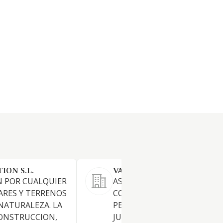
ION S.L.
VALCRISMA SL
N POR CUALQUIER
ASESORAMIENTO Y
ARES Y TERRENOS
CONSULTORIA TANTO DE
NATURALEZA. LA
PERSONAS FISICAS COMO
ONSTRUCCION,
JURIDICAS, CUALQUIERA QUE