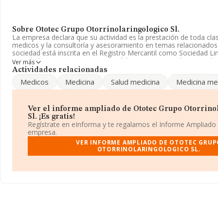
Sobre Ototec Grupo Otorrinolaringologico Sl.
La empresa declara que su actividad es la prestación de toda clas
medicos y la consultoría y asesoramiento en temas relacionados 
sociedad está inscrita en el Registro Mercantil como Sociedad Lim
actividad CNAE como '%cnae%', código 7020. No realiza activida
Ver más
exportación.
Actividades relacionadas
Medicos
Medicina
Salud medicina
Medicina me
La compañía
Ototec Grupo Otorrinolaringologico S.L
, con C
situada en Calle Yerma núm. 10 Piso 3 D, (28033), en el municipi
En relación con el sector y disponiendo de los datos de hasta 72
Ver el informe ampliado de Ototec Grupo Otorrino
facturación en el ámbito nacional alcanza los 15.184 millones de 
Sl. ¡Es gratis!
promedio de facturación de 210 mil euros entre todas las compa
Regístrate en eInforma y te regalamos el Informe Ampliado
cuenta la información sobre Madrid, en la base de datos de IN
empresa.
24646 empresas, con ventas de 8.058 millones de euros. Como i
VER INFORME AMPLIADO DE OTOTEC GRUP
de interés, la antigüedad desde la constitución es de 13 años. L
OTORRINOLARINGOLOGICO SL.
media son 2.