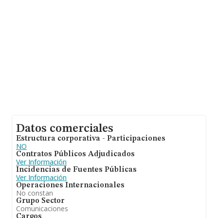
datos INFORMA constan 213 empresas, cuyas ventas
han obtenido los 78 millones de euros. Como
información adicional de interés, la antigüedad desde la
constitución es de 14 años. Los empleados de media
son 7.
Datos comerciales
Estructura corporativa - Participaciones
NO
Contratos Públicos Adjudicados
Ver Información
Incidencias de Fuentes Públicas
Ver Información
Operaciones Internacionales
No constan
Grupo Sector
Comunicaciones
Cargos