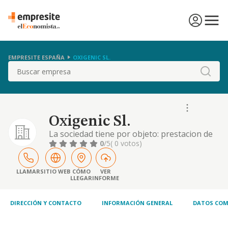
EMPRESITE ESPAÑA
OXIGENIC SL.
Buscar
Oxigenic Sl.
La sociedad tiene por objeto: prestacion de
servicios informaticos, programacion de
0
/5
( 0 votos)
equipos electronicos, desarrollo de
aplicaciones para internet, formacion en
materias relacionadas con las nuevas
LLAMAR
SITIO WEB
CÓMO
VER
LLEGAR
INFORME
tecnologias, realizaci
DIRECCIÓN Y CONTACTO
INFORMACIÓN GENERAL
DATOS COM