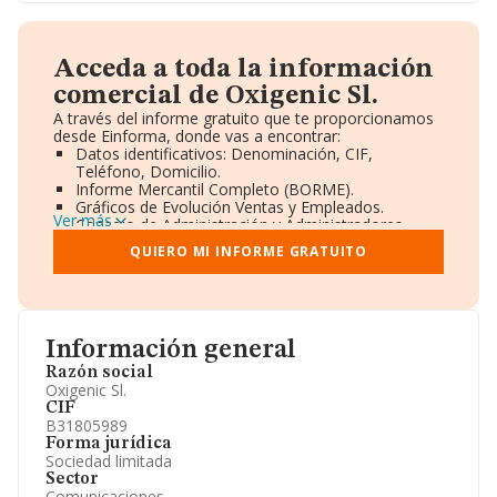
Acceda a toda la información
comercial de Oxigenic Sl.
A través del informe gratuito que te proporcionamos
desde Einforma, donde vas a encontrar:
Datos identificativos: Denominación, CIF,
Teléfono, Domicilio.
Informe Mercantil Completo (BORME).
Gráficos de Evolución Ventas y Empleados.
Ver más
Consejo de Administración y Administradores.
Directivos y Ejecutivos.
QUIERO MI INFORME GRATUITO
Accionistas.
Participaciones y Vinculaciones en otras empresas.
Artículos de prensa publicados sobre la empresa.
Información oficial y registral complementaria.
Información general
Razón social
Oxigenic Sl.
CIF
B31805989
Forma jurídica
Sociedad limitada
Sector
Comunicaciones