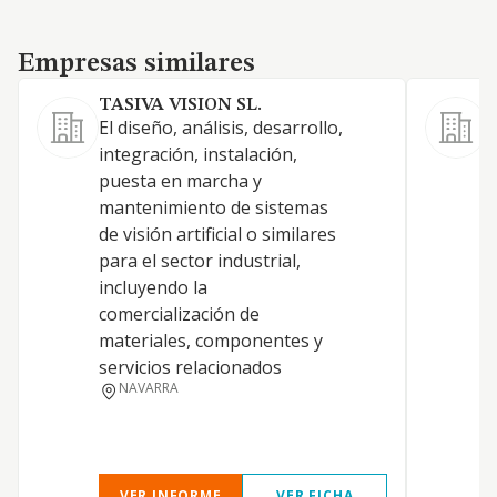
Empresas similares
Empresas similares
TASIVA VISION SL.
El diseño, análisis, desarrollo,
A
integración, instalación,
i
puesta en marcha y
i
mantenimiento de sistemas
c
de visión artificial o similares
a
para el sector industrial,
d
incluyendo la
g
comercialización de
t
materiales, componentes y
a
servicios relacionados
p
NAVARRA
VER INFORME
VER FICHA