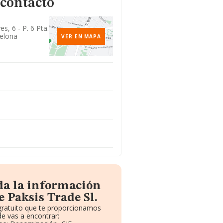
 contacto
, 6 - P. 6 Pta.
celona
VER EN MAPA
da la información
 Paksis Trade Sl.
 gratuito que te proporcionamos
e vas a encontrar: