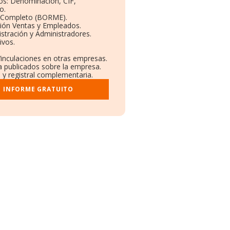
vos: Denominación, CIF,
o.
l Completo (BORME).
ción Ventas y Empleados.
stración y Administradores.
ivos.
Vinculaciones en otras empresas.
a publicados sobre la empresa.
l y registral complementaria.
I INFORME GRATUITO