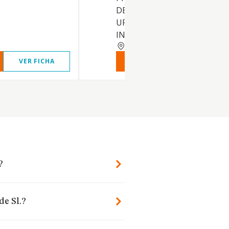
DE TODA CLASE DE FINCAS
URBANAS Y RUSTICAS EN
INTERES PR
BARCELONA
VER FICHA
VER INFORME
VER FIC
?
de Sl.?