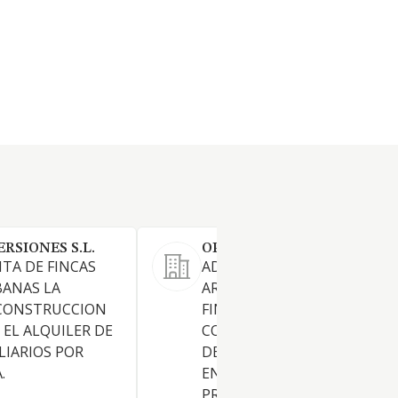
RSIONES S.L.
OPEN FINQUES SL
TA DE FINCAS
ADMINISTRACION,
BANAS LA
ARRENDAMIENTO NO
CONSTRUCCION
FINANCIERO, GESTION Y
 EL ALQUILER DE
COMPRAVENTA DE TODA CL
LIARIOS POR
DE FINCAS URBANAS Y RUSTI
.
EN INTERES Y MANDATO DE
PROPIETARIOS COMPRAVEN