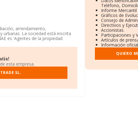
Datos identificati
Teléfono, Domicili
Informe Mercanti
Gráficos de Evolu
Consejo de Admini
Directivos y Ejecut
diación, arrendamiento,
Accionistas.
 y urbanas. La sociedad está inscrita
Participaciones y 
NAE es 'Agentes de la propiedad
Artículos de prens
mercados exteriores.
Información oficia
cación fiscal B01629468, está situada
QUIERO M
lona, Cataluña.
tis!
 de esta empresa.
2 compañías, a nivel nacional la
la facturación de ventas entre todas
TRADE SL.
letar los datos de sector la media de
 la constitución es de 7 años.