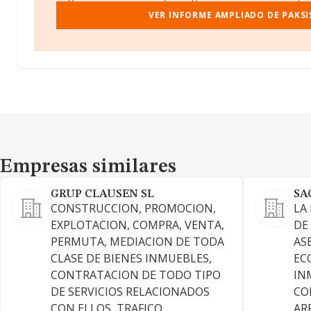
VER INFORME AMPLIADO DE PAKSIS
Empresas similares
Empresas similares
GRUP CLAUSEN SL
SA
CONSTRUCCION, PROMOCION,
LA
EXPLOTACION, COMPRA, VENTA,
DE
PERMUTA, MEDIACION DE TODA
AS
CLASE DE BIENES INMUEBLES,
EC
CONTRATACION DE TODO TIPO
IN
DE SERVICIOS RELACIONADOS
CO
CON ELLOS, TRAFICO
AR