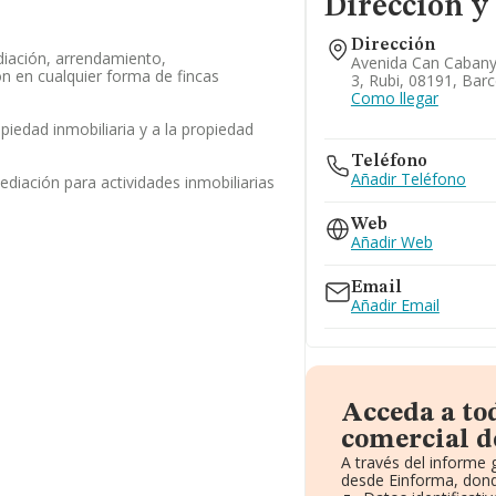
Dirección y
Dirección
iación, arrendamiento,
Avenida Can Cabanyes
ón en cualquier forma de fincas
3, Rubi, 08191, Bar
Como llegar
opiedad inmobiliaria y a la propiedad
Teléfono
Añadir Teléfono
ediación para actividades inmobiliarias
Web
Añadir Web
Email
Añadir Email
Acceda a to
comercial de
A través del informe
desde Einforma, dond