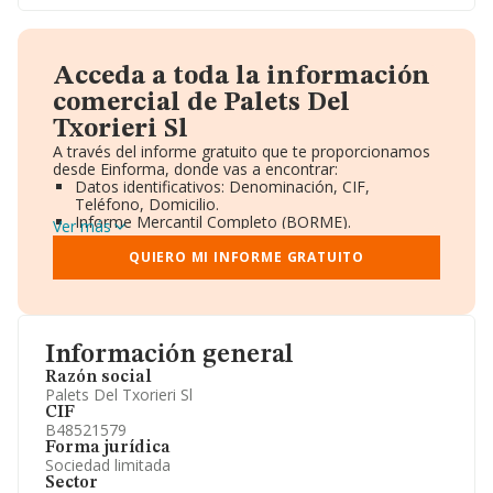
Acceda a toda la información
comercial de Palets Del
Txorieri Sl
A través del informe gratuito que te proporcionamos
desde Einforma, donde vas a encontrar:
Datos identificativos: Denominación, CIF,
Teléfono, Domicilio.
Informe Mercantil Completo (BORME).
Ver más
Gráficos de Evolución Ventas y Empleados.
Consejo de Administración y Administradores.
QUIERO MI INFORME GRATUITO
Directivos y Ejecutivos.
Accionistas.
Participaciones y Vinculaciones en otras empresas.
Artículos de prensa publicados sobre la empresa.
Información oficial y registral complementaria.
Información general
Razón social
Palets Del Txorieri Sl
CIF
B48521579
Forma jurídica
Sociedad limitada
Sector