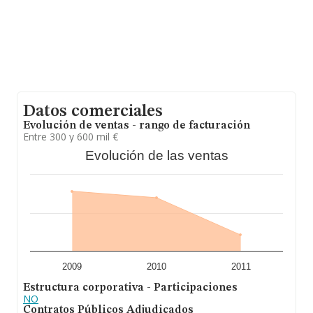
millones de euros. Con el fin de ampliar la información
relativa a las compañías, la media de antigüedad desde
la constitución es de 19 años. Los empleados de media
son 6.
Datos comerciales
Evolución de ventas - rango de facturación
Entre 300 y 600 mil €
Evolución de las ventas
2009
2010
2011
Estructura corporativa - Participaciones
NO
Contratos Públicos Adjudicados