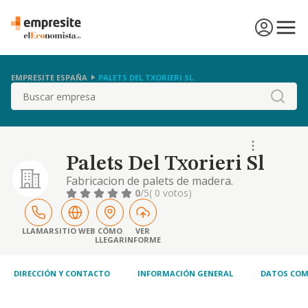
EMPRESITE ESPAÑA
PALETS DEL TXORIERI SL
Buscar
Palets Del Txorieri Sl
Fabricacion de palets de madera.
0
/5
( 0 votos)
LLAMAR
SITIO WEB
CÓMO
VER
LLEGAR
INFORME
DIRECCIÓN Y CONTACTO
INFORMACIÓN GENERAL
DATOS COM