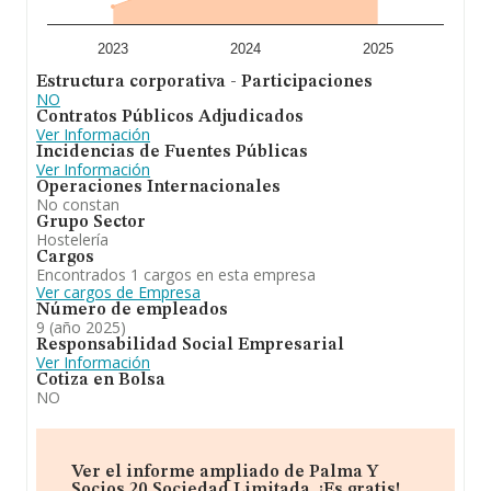
Con el fin de ampliar la información relativa a las
compañías, los empleados de media son 2; la
antigüedad desde la constitución es de 16 años.
2023
2024
2025
Estructura corporativa - Participaciones
En definitiva, la actividad de
Palma y Socios 20
NO
Sociedad Limitada
es la prestación de servicios de
Contratos Públicos Adjudicados
hostelería y restauración, así como de los servicios
Ver Información
auxiliares de dichas actividades, y la comercialización de
Incidencias de Fuentes Públicas
productos para estas actividades. Ha experimentado un
Ver Información
retroceso en el ranking de su sector (Establecimientos
Operaciones Internacionales
de bebidas). En el ranking de todas las empresas en el
No constan
territorio nacional, ha experimentado un retroceso.
Grupo Sector
Hostelería
Cargos
Encontrados 1 cargos en esta empresa
Ver cargos de Empresa
Número de empleados
9 (año 2025)
Responsabilidad Social Empresarial
Ver Información
Cotiza en Bolsa
NO
Ver el informe ampliado de Palma Y
Socios 20 Sociedad Limitada. ¡Es gratis!