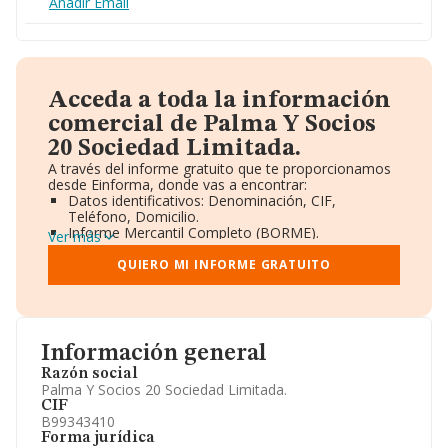
Añadir Email
Acceda a toda la información
comercial de Palma Y Socios
20 Sociedad Limitada.
A través del informe gratuito que te proporcionamos
desde Einforma, donde vas a encontrar:
Datos identificativos: Denominación, CIF,
Teléfono, Domicilio.
Informe Mercantil Completo (BORME).
Ver más
Gráficos de Evolución Ventas y Empleados.
Consejo de Administración y Administradores.
QUIERO MI INFORME GRATUITO
Directivos y Ejecutivos.
Accionistas.
Participaciones y Vinculaciones en otras empresas.
Artículos de prensa publicados sobre la empresa.
Información oficial y registral complementaria.
Información general
Razón social
Palma Y Socios 20 Sociedad Limitada.
CIF
B99343410
Forma jurídica