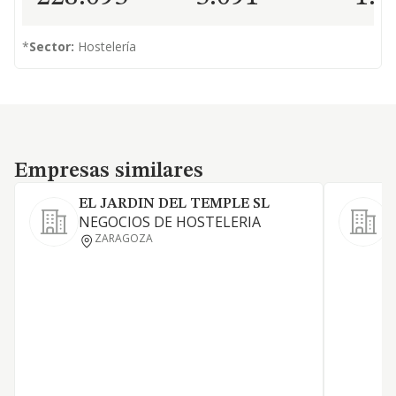
*
Sector:
Hostelería
Empresas similares
Empresas similares
EL JARDIN DEL TEMPLE SL
NEGOCIOS DE HOSTELERIA
L
ZARAGOZA
a
a
y
d
c
j
d