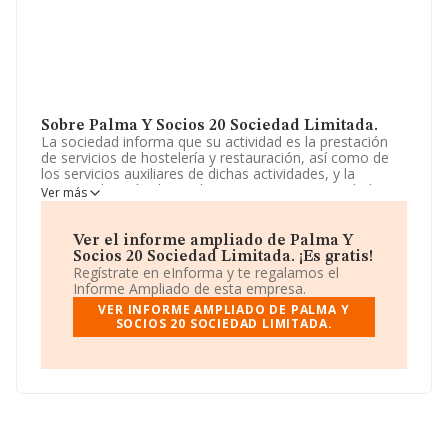
Sobre Palma Y Socios 20 Sociedad Limitada.
La sociedad informa que su actividad es la prestación
de servicios de hostelería y restauración, así como de
los servicios auxiliares de dichas actividades, y la
comercialización de productos para estas actividades.
Ver más
La sociedad está inscrita en el Registro Mercantil como
Sociedad Limitada. Tiene CNAE: 5630 -
'Establecimientos de bebidas'. No realiza actividad de
Ver el informe ampliado de Palma Y
importación y/o exportación.
Socios 20 Sociedad Limitada. ¡Es gratis!
Regístrate en eInforma y te regalamos el
La plantilla permanece igual y atendiendo a los datos
Informe Ampliado de esta empresa.
disponibles en INFORMA, ese número ha estado por
VER INFORME AMPLIADO DE PALMA Y
encima de la media de sector.
SOCIOS 20 SOCIEDAD LIMITADA.
Acerca de la información en los distintos rankings: en
2025, la compañía ha perdido 123 puestos en el ranking
sectorial, pasando del 1.705 al 1.828. Se encuentran
mejor posicionadas las siguientes empresas del sector:
All Stars Humanes S.L
y
Gabino Perez Vaquero S.L
;
sin embargo, algunas de las empresas que la siguen en
la clasificación del sector son
Galindo y Palermo S.L
y