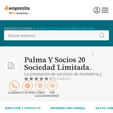
EMPRESITE ESPAÑA
PALMA Y SOCIOS 20 SOCIEDAD LIMITADA.
Buscar
Palma Y Socios 20
Sociedad Limitada.
La prestación de servicios de hostelería y
restauración, así como de los servicios
0
/5
( 0 votos)
auxiliares de dichas actividades, y la
comercialización de productos para estas
actividades
LLAMAR
SITIO WEB
CÓMO
VER
LLEGAR
INFORME
DIRECCIÓN Y CONTACTO
INFORMACIÓN GENERAL
DATOS COM