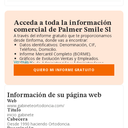
Acceda a toda la información
comercial de Palmer Smile Sl
A través del informe gratuito que te proporcionamos
desde Einforma, donde vas a encontrar:
Datos identificativos: Denominación, CIF,
Teléfono, Domicilio.
Informe Mercantil Completo (BORME).
Gráficos de Evolución Ventas y Empleados.
Ver más
Consejo de Administración y Administradores.
Directivos y Ejecutivos.
QUIERO MI INFORME GRATUITO
Accionistas.
Participaciones y Vinculaciones en otras empresas.
Artículos de prensa publicados sobre la empresa.
Información oficial y registral complementaria.
Informacion de su página web
Información de su página web
Web
www.gabineteortodoncia.com/
Titulo
inicio gabinete
Cabecera
Desde 1990 haciendo Ortodoncia.