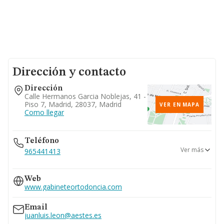
Dirección y contacto
Dirección
Calle Hermanos Garcia Noblejas, 41 -
Piso 7, Madrid, 28037, Madrid
VER EN MAPA
Como llegar
Teléfono
Ver más
965441413
912360030
Web
www.gabineteortodoncia.com
Email
juanluis.leon@aestes.es