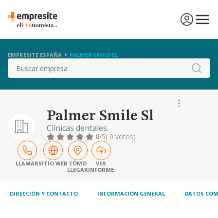
EMPRESITE ESPAÑA
PALMER SMILE SL
Buscar
Palmer Smile Sl
Clínicas dentales.
0
/5
( 0 votos)
LLAMAR
SITIO WEB
CÓMO
VER
LLEGAR
INFORME
DIRECCIÓN Y CONTACTO
INFORMACIÓN GENERAL
DATOS COM