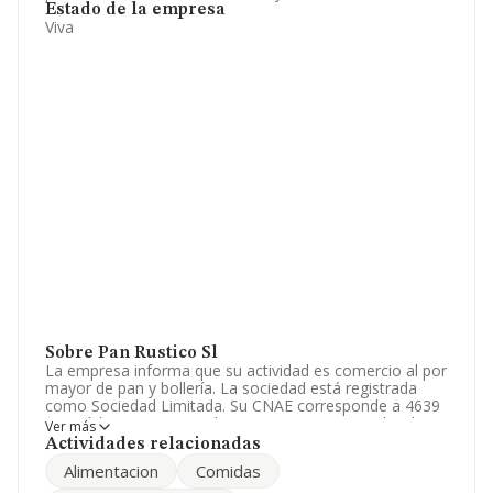
Estado de la empresa
Viva
Sobre Pan Rustico Sl
La empresa informa que su actividad es comercio al por
mayor de pan y bollería. La sociedad está registrada
como Sociedad Limitada. Su CNAE corresponde a 4639
con código 'Comercio al por mayor, no especializado,
Ver más
de productos alimenticios, bebidas y tabaco'. La
Actividades relacionadas
empresa no tiene actividad en mercados exteriores.
Alimentacion
Comidas