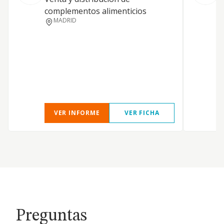
a
complementos alimenticios
s
MADRID
VER INFORME
VER FICHA
Preguntas