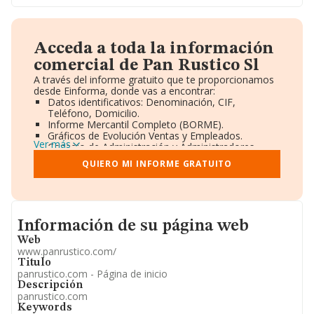
Acceda a toda la información
comercial de Pan Rustico Sl
A través del informe gratuito que te proporcionamos
desde Einforma, donde vas a encontrar:
Datos identificativos: Denominación, CIF,
Teléfono, Domicilio.
Informe Mercantil Completo (BORME).
Gráficos de Evolución Ventas y Empleados.
Ver más
Consejo de Administración y Administradores.
Directivos y Ejecutivos.
QUIERO MI INFORME GRATUITO
Accionistas.
Participaciones y Vinculaciones en otras empresas.
Artículos de prensa publicados sobre la empresa.
Información oficial y registral complementaria.
Informacion de su página web
Información de su página web
Web
www.panrustico.com/
Titulo
panrustico.com - Página de inicio
Descripción
panrustico.com
Keywords