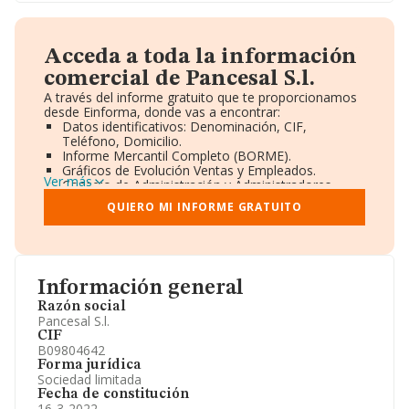
Acceda a toda la información
comercial de Pancesal S.l.
A través del informe gratuito que te proporcionamos
desde Einforma, donde vas a encontrar:
Datos identificativos: Denominación, CIF,
Teléfono, Domicilio.
Informe Mercantil Completo (BORME).
Gráficos de Evolución Ventas y Empleados.
Ver más
Consejo de Administración y Administradores.
Directivos y Ejecutivos.
QUIERO MI INFORME GRATUITO
Accionistas.
Participaciones y Vinculaciones en otras empresas.
Artículos de prensa publicados sobre la empresa.
Información oficial y registral complementaria.
Información general
Razón social
Pancesal S.l.
CIF
B09804642
Forma jurídica
Sociedad limitada
Fecha de constitución
16-3-2022