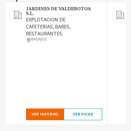
JARDINES DE VALDEBOTOA
S.L.
E
EXPLOTACION DE
e
CAFETERIAS, BARES,
h
RESTAURANTES.
r
BADAJOZ
b
p
c
VER INFORME
VER FICHA