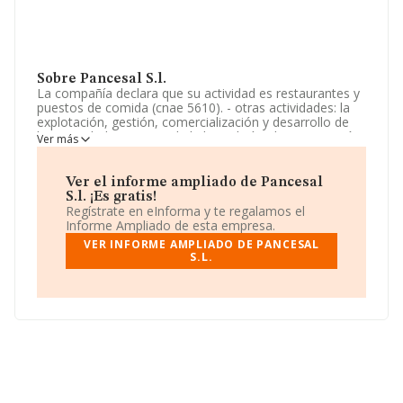
Sobre Pancesal S.l.
La compañía declara que su actividad es restaurantes y
puestos de comida (cnae 5610). - otras actividades: la
explotación, gestión, comercialización y desarrollo de
las actividades propias de la hostelería y la restauración
Ver más
en general, incluida la elaboración de comidas, platos
preparados, comida rápida, pizzería y tapas, servicio de
bebi. La empresa es una Sociedad Limitada. Tiene
Ver el informe ampliado de Pancesal
CNAE: 5611 - '%cnae%'. La sociedad no tiene actividad
S.l. ¡Es gratis!
en mercados exteriores.
Regístrate en eInforma y te regalamos el
Informe Ampliado de esta empresa.
La sociedad española
Pancesal S.L
, CIF B09804642,
VER INFORME AMPLIADO DE PANCESAL
está situada en Calle Lady Smith núm. 25, (06009), en el
S.L.
municipio de Badajoz, Extremadura.
Con los datos a disposición de INFORMA sobre 142.938
empresas pertenecientes al sector, la facturación en el
ámbito nacional alcanza los 31.947 millones de euros y
se calcula un promedio de facturación de 223 mil euros
entre todas las compañías. Como información adicional
de interés, la media de empleados de las empresas es
de 3. La antigüedad desde la constitución es de 12 años.