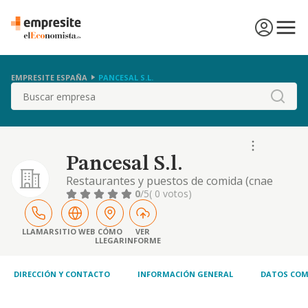
EMPRESITE ESPAÑA
PANCESAL S.L.
Buscar
Pancesal S.l.
Restaurantes y puestos de comida (cnae
5610). - otras actividades: la explotación,
0
/5
( 0 votos)
gestión, comercialización y desarrollo de las
actividades propias de la hostelería y la
restauración en general, incluida la
LLAMAR
SITIO WEB
CÓMO
VER
LLEGAR
INFORME
elaboración de comidas, platos preparados,
comida rápida, pizzería y tapas, servicio de
bebi
DIRECCIÓN Y CONTACTO
INFORMACIÓN GENERAL
DATOS COM