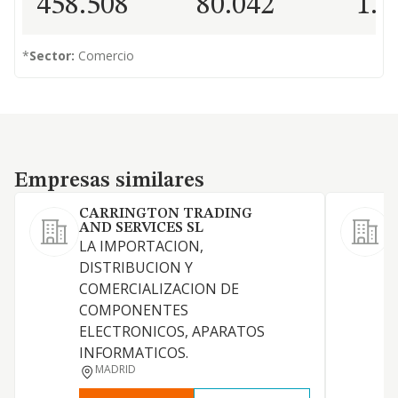
458.508
80.042
1.0
*
Sector:
Comercio
Empresas similares
Empresas similares
CARRINGTON TRADING
AND SERVICES SL
LA IMPORTACION,
DISTRIBUCION Y
COMERCIALIZACION DE
COMPONENTES
ELECTRONICOS, APARATOS
INFORMATICOS.
MADRID