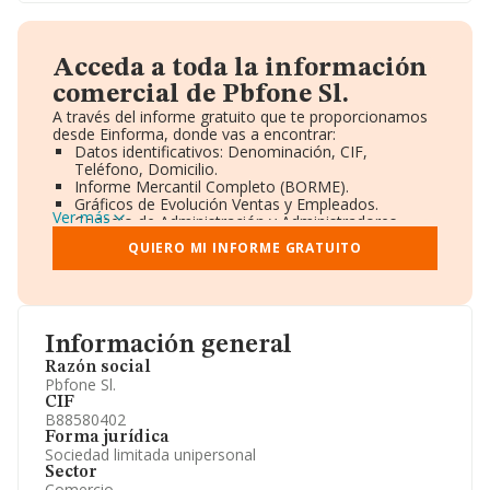
Acceda a toda la información
comercial de Pbfone Sl.
A través del informe gratuito que te proporcionamos
desde Einforma, donde vas a encontrar:
Datos identificativos: Denominación, CIF,
Teléfono, Domicilio.
Informe Mercantil Completo (BORME).
Gráficos de Evolución Ventas y Empleados.
Ver más
Consejo de Administración y Administradores.
Directivos y Ejecutivos.
QUIERO MI INFORME GRATUITO
Accionistas.
Participaciones y Vinculaciones en otras empresas.
Artículos de prensa publicados sobre la empresa.
Información oficial y registral complementaria.
Información general
Razón social
Pbfone Sl.
CIF
B88580402
Forma jurídica
Sociedad limitada unipersonal
Sector
Comercio