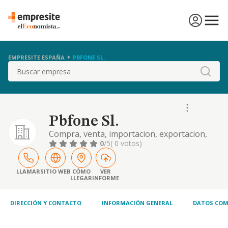
EMPRESITE ESPAÑA
PBFONE SL.
Buscar
Pbfone Sl.
Compra, venta, importacion, exportacion,
fabricacion, alquiler, estudio, asesoramiento,
0
/5
( 0 votos)
servicio tecnico, difusion y distribucion de
toda clase de material de comunicaciones
electrico y electronico para la informatica y
LLAMAR
SITIO WEB
CÓMO
VER
LLEGAR
INFORME
la telefonia..
DIRECCIÓN Y CONTACTO
INFORMACIÓN GENERAL
DATOS COM