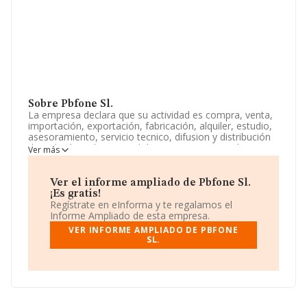
Sobre Pbfone Sl.
La empresa declara que su actividad es compra, venta,
importación, exportación, fabricación, alquiler, estudio,
asesoramiento, servicio tecnico, difusion y distribución
de toda clase de material de comunicaciones electrico y
Ver más
electronico para la informática y la telefonia. La
empresa aparece inscrita en el Registro Mercantil como
Sociedad Limitada. La actividad de referencia CNAE
Ver el informe ampliado de Pbfone Sl.
corresponde a 'Comercio al por mayor de aparatos
¡Es gratis!
electrodomésticos', cuyo Código es 4643. La sociedad
Regístrate en eInforma y te regalamos el
no tiene actividad en mercados exteriores.
Informe Ampliado de esta empresa.
VER INFORME AMPLIADO DE PBFONE
Teniendo en cuenta la información a disposición de
SL.
INFORMA, ha contado con un número de empleados
inferior a la media de sector.
Dentro del ranking de empresas elaborado por
INFORMA, atendiendo a los niveles de facturación de la
compañía, se destaca que: en 2025, en la clasificación