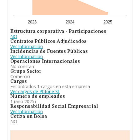
cuenta la información sobre Madrid, en la base de datos
de INFORMA aparecen 3137 empresas, con ventas en
2025 de hasta 4.963 millones de euros. Como
información adicional de interés, la antigüedad desde la
constitución es de 19 años. Los empleados de media
2023
2024
2025
son 2.
Estructura corporativa - Participaciones
NO
En conclusión, la actividad de
Pbfone S.L
es compra,
Contratos Públicos Adjudicados
venta, importación, exportación, fabricación, alquiler,
Ver Información
estudio, asesoramiento, servicio tecnico, difusion y
Incidencias de Fuentes Públicas
distribución de toda clase de material de
Ver Información
comunicaciones electrico y electronico para la
Operaciones Internacionales
informática y la telefonia. En el ranking de todas las
No constan
empresas en el territorio nacional, ha experimentado un
Grupo Sector
retroceso. En cuanto a la posición en el ranking de
Comercio
sectores, la empresa ha perdido posiciones frente al
Cargos
2024.
Encontrados 1 cargos en esta empresa
Ver cargos de Pbfone Sl.
Número de empleados
1 (año 2025)
Responsabilidad Social Empresarial
Ver Información
Cotiza en Bolsa
NO