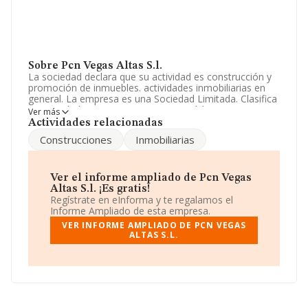
Sobre Pcn Vegas Altas S.l.
La sociedad declara que su actividad es construcción y
promoción de inmuebles. actividades inmobiliarias en
general. La empresa es una Sociedad Limitada. Clasifica
su actividad CNAE como '%cnae%', código 4101. La
Ver más
compañía no tiene actividad en mercados exteriores.
Actividades relacionadas
Construcciones
Inmobiliarias
Ha tenido el mismo número de profesionales y según
las cifras existentes en la base de datos de INFORMA, el
número de empleados ha estado por encima de la
media de sector.
Ver el informe ampliado de Pcn Vegas
Altas S.l. ¡Es gratis!
Para más información es posible contactar a través del
Regístrate en eInforma y te regalamos el
teléfono 924802194 y su email es
Informe Ampliado de esta empresa.
chm_db@hotmail.com
.
VER INFORME AMPLIADO DE PCN VEGAS
ALTAS S.L.
La sociedad española
Pcn Vegas Altas S.L
, NIF
B06423347, está situada en Plaza Cijara núm. 19,
(06400), Don Benito, en Badajoz, Extremadura.
Con los datos a disposición de INFORMA sobre 188.948
empresas pertenecientes al sector, en el ámbito
nacional la facturación alcanza la cifra de 36.783