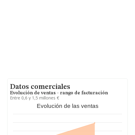
millones de euros y se estima que el promedio de la
facturación entre todas las empresas es de 194 mil
euros. Finalmente, para completar los datos de sector,
en 2006, los empleados de media son 2; la antigüedad
desde la constitución es de 17 años.
Datos comerciales
Evolución de ventas - rango de facturación
Entre 0,6 y 1,5 millones €
Evolución de las ventas