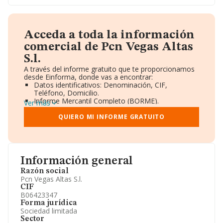
Acceda a toda la información
comercial de Pcn Vegas Altas
S.l.
A través del informe gratuito que te proporcionamos
desde Einforma, donde vas a encontrar:
Datos identificativos: Denominación, CIF,
Teléfono, Domicilio.
Informe Mercantil Completo (BORME).
Ver más
Gráficos de Evolución Ventas y Empleados.
Consejo de Administración y Administradores.
QUIERO MI INFORME GRATUITO
Directivos y Ejecutivos.
Accionistas.
Participaciones y Vinculaciones en otras empresas.
Artículos de prensa publicados sobre la empresa.
Información oficial y registral complementaria.
Información general
Razón social
Pcn Vegas Altas S.l.
CIF
B06423347
Forma jurídica
Sociedad limitada
Sector