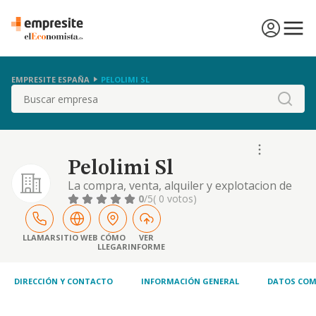
EMPRESITE ESPAÑA
PELOLIMI SL
Buscar
Pelolimi Sl
La compra, venta, alquiler y explotacion de
comercios. bares y restaurantes
0
/5
( 0 votos)
LLAMAR
SITIO WEB
CÓMO
VER
LLEGAR
INFORME
DIRECCIÓN Y CONTACTO
INFORMACIÓN GENERAL
DATOS COM