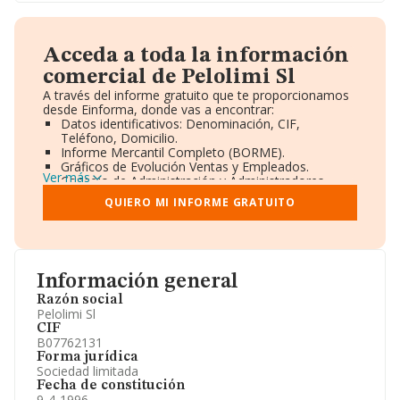
Acceda a toda la información
comercial de Pelolimi Sl
A través del informe gratuito que te proporcionamos
desde Einforma, donde vas a encontrar:
Datos identificativos: Denominación, CIF,
Teléfono, Domicilio.
Informe Mercantil Completo (BORME).
Gráficos de Evolución Ventas y Empleados.
Ver más
Consejo de Administración y Administradores.
Directivos y Ejecutivos.
QUIERO MI INFORME GRATUITO
Accionistas.
Participaciones y Vinculaciones en otras empresas.
Artículos de prensa publicados sobre la empresa.
Información oficial y registral complementaria.
Información general
Razón social
Pelolimi Sl
CIF
B07762131
Forma jurídica
Sociedad limitada
Fecha de constitución
9-4-1996