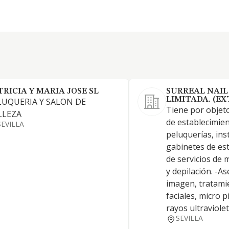
TRICIA Y MARIA JOSE SL
SURREAL NAIL
LIMITADA. (E
LUQUERIA Y SALON DE
Tiene por objeto
LLEZA
de establecimie
SEVILLA
peluquerías, inst
gabinetes de est
de servicios de 
y depilación. -A
imagen, tratami
faciales, micro 
rayos ultraviole
SEVILLA