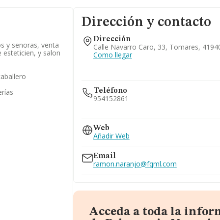
Dirección y contacto
Dirección
os y senoras, venta
Calle Navarro Caro, 33, Tomares, 41940,
 esteticien, y salon
Como llegar
caballero
Teléfono
erías
954152861
954117001
Web
Añadir Web
Email
ramon.naranjo@fqml.com
Acceda a toda la info