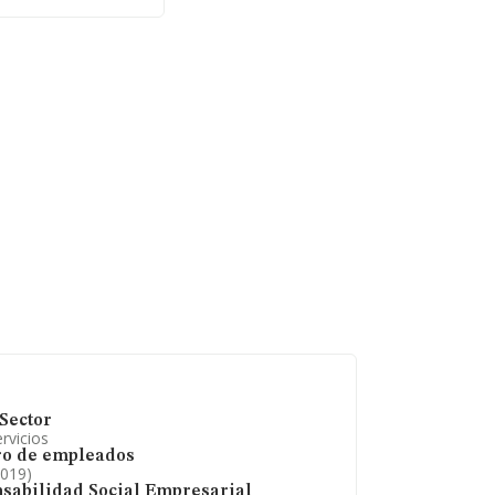
as, la media de
 es de 14 años.
Sector
rvicios
o de empleados
2019)
sabilidad Social Empresarial