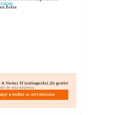
ormación
 en Bolsa
& Nuñez Sl (extinguida) ¡Es gratis!
iado de esta empresa.
NJO & NUÑEZ SL (EXTINGUIDA)