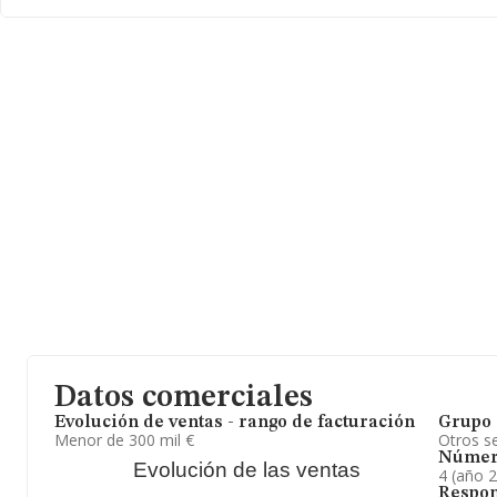
euros. Con el fin de ampliar la información relativa a las compañí
empleados es de 1; la media de antigüedad desde la constitución
Datos comerciales
Evolución de ventas - rango de facturación
Grupo 
Menor de 300 mil €
Otros se
Númer
Evolución de las ventas
4 (año 
Respon