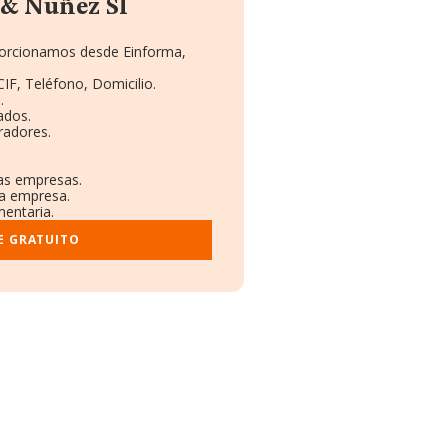
 & Nuñez Sl
oporcionamos desde Einforma,
IF, Teléfono, Domicilio.
.
ados.
radores.
ras empresas.
la empresa.
mentaria.
E GRATUITO