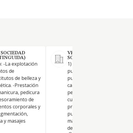
 SOCIEDAD
VRS ACTIVA GESTION
XTINGUIDA)
SOCIEDAD LIMITADA.
: -La explotación
1) Realización de promocione
ntos de
publicitarias, Servicios de
itutos de belleza y
publicidad mediante anuncios
ética. -Prestación
carteles, folletos, boletines,
manicura, pedicura
películas cinematográficas o
sesoramiento de
cualquier otro soporte a trav
entos corporales y
prensa, radio, televisión,
pigmentación,
publicidad aérea u otro medio
ta y masajes
marketing directo por cualqu
de los métodos ETC