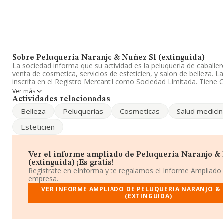
Sobre Peluqueria Naranjo & Nuñez Sl (extinguida)
La sociedad informa que su actividad es la peluqueria de caballer
venta de cosmetica, servicios de esteticien, y salon de belleza. L
inscrita en el Registro Mercantil como Sociedad Limitada. Tiene 
'%cnae%'. La compañía no tiene actividad en mercados exteriore
Ver más
Actividades relacionadas
Ha tenido el mismo número de profesionales y atendiendo a los 
Belleza
Peluquerias
Cosmeticas
Salud medicin
en INFORMA, ese número ha estado por encima de la media de s
Esteticien
Para ponerse en contacto con sus oficinas, la empresa facilita e
teléfono 954152861 y la dirección de correo es
ramon.naranjo@
La sociedad
Peluquería Naranjo & Nuñez S.L (extinguida)
, 
Ver el informe ampliado de Peluqueria Naranjo &
identificación fiscal B41782525, se encuentra en Calle Navarro C
(extinguida) ¡Es gratis!
(41940), Tomares, Sevilla, Andalucía.
Regístrate en eInforma y te regalamos el Informe Ampliado
empresa.
En relación con el sector y disponiendo de los datos de hasta 2
VER INFORME AMPLIADO DE PELUQUERIA NARANJO &
el ámbito nacional la facturación alcanza la cifra de 868 millones
(EXTINGUIDA)
estima que el promedio de la facturación entre todas las empres
euros. En relación con la información de la provincia de Sevilla, e
de INFORMA aparecen 916 empresas, con ventas en el año 2019 