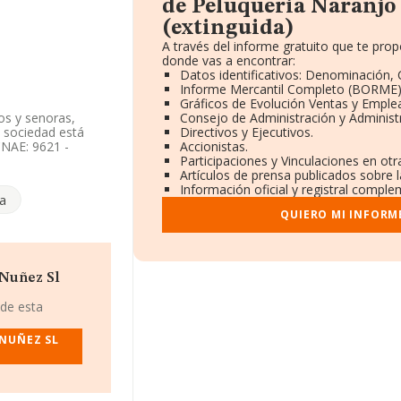
de Peluqueria Naranjo
(extinguida)
A través del informe gratuito que te pr
donde vas a encontrar:
Datos identificativos: Denominación, C
Informe Mercantil Completo (BORME)
Gráficos de Evolución Ventas y Emple
os y senoras,
Consejo de Administración y Administ
a sociedad está
Directivos y Ejecutivos.
CNAE: 9621 -
Accionistas.
s.
Participaciones y Vinculaciones en ot
Artículos de prensa publicados sobre 
datos disponibles
Información oficial y registral comple
a
ector.
QUIERO MI INFORM
l número de
fqml.com
.
con número de
 Nuñez Sl
aro núm. 33,
 de esta
7.497 empresas, en
 NUÑEZ SL
 de euros y se
as es de 31 mil
n la base de datos
de 18 millones de