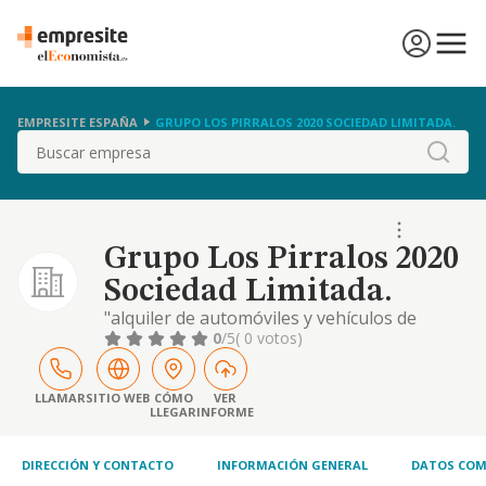
EMPRESITE ESPAÑA
GRUPO LOS PIRRALOS 2020 SOCIEDAD LIMITADA.
Buscar
Grupo Los Pirralos 2020
Sociedad Limitada.
"alquiler de automóviles y vehículos de
motor ligeros, con código cnae 7711: alquiler
0
/5
( 0 votos)
de otros efectos personales y artículos de
uso doméstico, con código cnae 7729;
alquiler de maquinaria y equipo .de oficina,
LLAMAR
SITIO WEB
CÓMO
VER
LLEGAR
INFORME
incluidos ordenadores, con código cnae
7733; comercio al por menor de ferretería,
pintura.
DIRECCIÓN Y CONTACTO
INFORMACIÓN GENERAL
DATOS COM