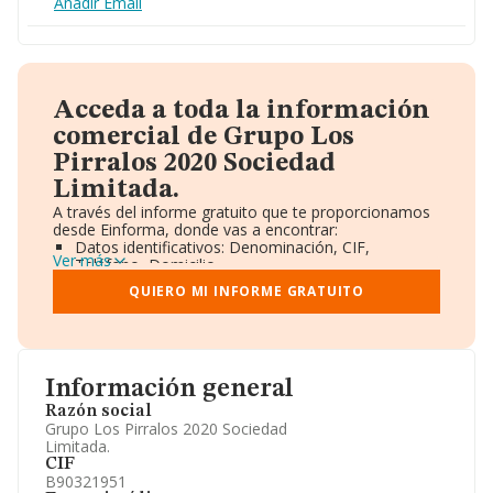
Añadir Email
Acceda a toda la información
comercial de Grupo Los
Pirralos 2020 Sociedad
Limitada.
A través del informe gratuito que te proporcionamos
desde Einforma, donde vas a encontrar:
Datos identificativos: Denominación, CIF,
Ver más
Teléfono, Domicilio.
Informe Mercantil Completo (BORME).
QUIERO MI INFORME GRATUITO
Gráficos de Evolución Ventas y Empleados.
Consejo de Administración y Administradores.
Directivos y Ejecutivos.
Accionistas.
Participaciones y Vinculaciones en otras empresas.
Información general
Artículos de prensa publicados sobre la empresa.
Información oficial y registral complementaria.
Razón social
Grupo Los Pirralos 2020 Sociedad
Limitada.
CIF
B90321951