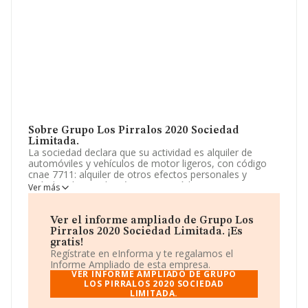
Sobre Grupo Los Pirralos 2020 Sociedad
Limitada.
La sociedad declara que su actividad es alquiler de
automóviles y vehículos de motor ligeros, con código
cnae 7711: alquiler de otros efectos personales y
artículos de uso doméstico, con código cnae 7729;
Ver más
alquiler de maquinaria y equipo.de oficina, incluidos
ordenadores, con código cnae 7733; comercio al por
menor de ferretería, pintura. La empresa es una
Ver el informe ampliado de Grupo Los
Sociedad Limitada. La actividad de referencia CNAE
Pirralos 2020 Sociedad Limitada. ¡Es
corresponde a 'Alquiler de automóviles y vehículos de
gratis!
motor ligeros', cuyo Código es 7711. La compañía no
Regístrate en eInforma y te regalamos el
tiene actividad en mercados exteriores.
Informe Ampliado de esta empresa.
VER INFORME AMPLIADO DE GRUPO
Para llamar las oficinas se puede hacer a través del
LOS PIRRALOS 2020 SOCIEDAD
LIMITADA.
número 955327353.