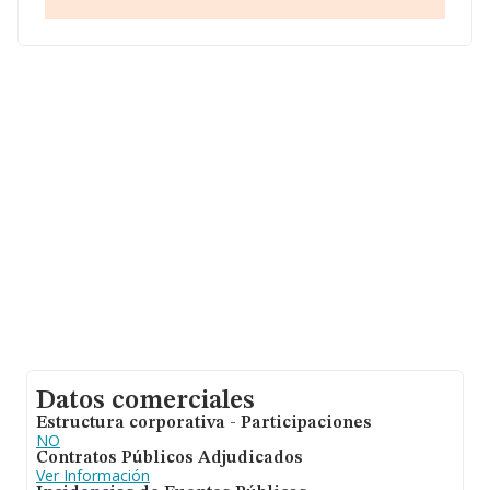
La compañía
Grupo Los Pirralos 2020 Sociedad
Limitada
, con NIF B90321951, tiene domicilio fiscal en
Avenida Los Pirralos núm. 11, (41701), en el municipio
de Dos Hermanas, en Sevilla, Andalucía.
En base a la información de la que dispone INFORMA
sobre 8.465 compañías, la facturación en el ámbito
nacional alcanza los 10.426 millones de euros y se
estima que el promedio de la facturación entre todas
las empresas es de 1 millón de euros. Respecto a la
información de la provincia (hablamos de Sevilla), en la
base de datos INFORMA constan 184 empresas, con
ventas de hasta 91 millones de euros. Por último, con el
fin de ampliar la información relativa al ámbito de la
empresa, la media de empleados es de 3; la antigüedad
desde la constitución es de 14 años.
Datos comerciales
Estructura corporativa - Participaciones
NO
Contratos Públicos Adjudicados
Ver Información