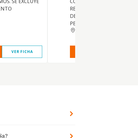
MOS. SE EXCLUYE
CONSTRUCCION COMPLETA,
ENTO
REPARACION Y CONSERVACI
DE OBRAS CIVILES. ALBANILE
PEQUENOS TRABAJOS DE C
CADIZ
VER FICHA
VER INFORME
VER FIC
Sa?