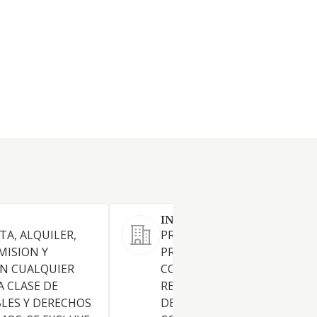
IN PRO UBRIQUE SL
A, ALQUILER,
PROMOCION Y EDIFICACIONE
MISION Y
PROMOCION DE TERRENOS.
EN CUALQUIER
CONSTRUCCION COMPLETA,
 CLASE DE
REPARACION Y CONSERVACI
LES Y DERECHOS
DE EDIFICACIONES.