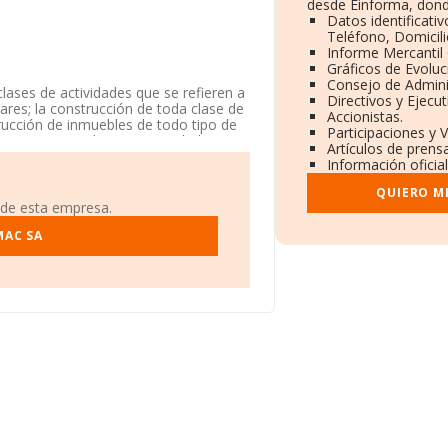
desde Einforma, dond
Datos identificati
Teléfono, Domicili
Informe Mercanti
Gráficos de Evolu
Consejo de Admini
lases de actividades que se refieren a
Directivos y Ejecut
lares; la construcción de toda clase de
Accionistas.
trucción de inmuebles de todo tipo de
Participaciones y 
egistro Mercantil como Sociedad
Artículos de prens
presa no tiene actividad en mercados
Información oficia
QUIERO M
 956571425.
 de esta empresa.
za Alta núm. 7 Piso 2 Oficina 15,
MAC SA
218 compañías, en el ámbito nacional
romedio de la facturación de ventas
o en cuenta la información sobre
 ventas de hasta 160 millones de
sectorial, la media de empleados es de