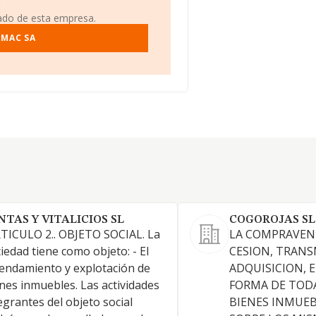
!
iado de esta empresa.
EMAC SA
NTAS Y VITALICIOS SL
COGOROJAS SL
TICULO 2.. OBJETO SOCIAL. La
LA COMPRAVENT
iedad tiene como objeto: - El
CESION, TRANS
endamiento y explotación de
ADQUISICION, 
nes inmuebles. Las actividades
FORMA DE TODA
egrantes del objeto social
BIENES INMUEB