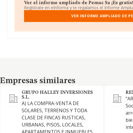
Ver el informe ampliado de Pemac Sa ¡Es gratis
Regístrate en eInforma y te regalamos el Informe Ampl
VER INFORME AMPLIADO DE P
Empresas similares
Empresas similares
GRUPO HALLEY INVERSIONES
RE
S.L.
"AR
A) LA COMPRA-VENTA DE
Soc
SOLARES, TERRENOS Y TODA
arr
CLASE DE FINCAS RUSTICAS,
bie
URBANAS, PISOS, LOCALES,
int
APARTAMENTOS E INMUEBLES