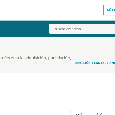
AÑA
Buscar
refieren a la adquisición, parcelación,
rucción de toda clase de obras, públicas o
DIRECCIÓN Y CONTACTO
IN
ción de inmuebles de todo tipo de régimen de