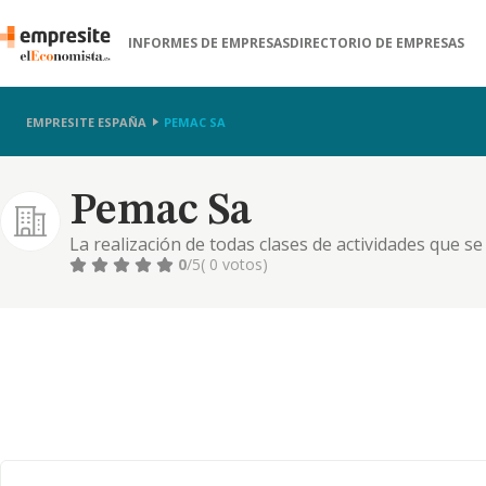
INFORMES DE EMPRESAS
DIRECTORIO DE EMPRESAS
EMPRESITE ESPAÑA
PEMAC SA
Pemac Sa
La realización de todas clases de actividades que se 
urbanización y venta de terrenos y solares; la const
0
/5
( 0 votos)
privadas del tipo que sea; la promoción y construc
comunidad, bien s.