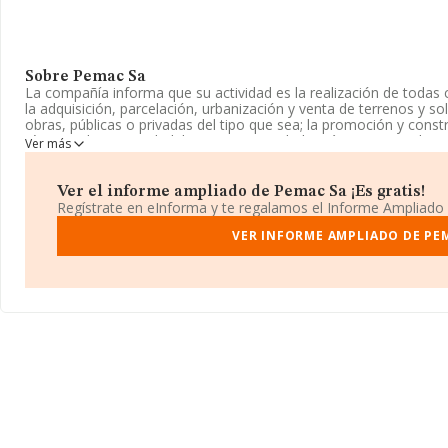
Sobre Pemac Sa
La compañía informa que su actividad es la realización de todas c
la adquisición, parcelación, urbanización y venta de terrenos y so
obras, públicas o privadas del tipo que sea; la promoción y cons
régimen de comunidad, bien s. La sociedad está inscrita en el R
Ver más
Anónima. Su actividad CNAE es '%cnae%' con código 6812. La em
exteriores.
Ver el informe ampliado de Pemac Sa ¡Es gratis!
Para más información es posible contactar a través del teléfono
Regístrate en eInforma y te regalamos el Informe Ampliado
La empresa
Pemac S.A
, con CIF A11015971, se encuentra en Pla
VER INFORME AMPLIADO DE PE
(11201), Algeciras, provincia de Cádiz, Andalucía.
En base a la información de la que dispone INFORMA sobre 231.
la facturación alcanza la cifra de 29.817 millones de euros y el p
entre todas las compañías asciende a los 128 mil euros. Teniend
Cádiz, en la base de datos INFORMA constan 4183 empresas, con
euros. Para aportar ulterior información de interés en el ámbito 
1; la antigüedad alcanza los 20 años desde la constitución.