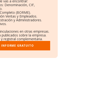
e vas a encontrar:
vos: Denominación, CIF,
o.
l Completo (BORME).
ción Ventas y Empleados.
stración y Administradores.
ivos.
Vinculaciones en otras empresas.
a publicados sobre la empresa.
l y registral complementaria.
I INFORME GRATUITO