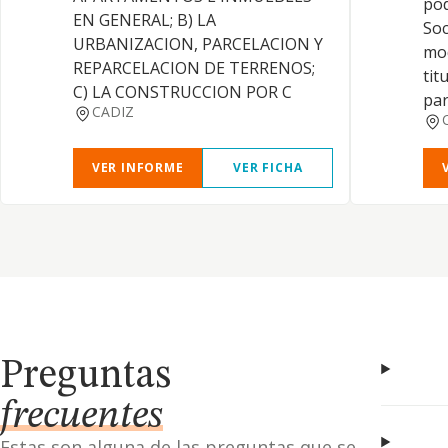
pod
EN GENERAL; B) LA
Soc
URBANIZACION, PARCELACION Y
mod
REPARCELACION DE TERRENOS;
tit
C) LA CONSTRUCCION POR C
par
CADIZ
VER INFORME
VER FICHA
Preguntas
frecuentes
Estas son alguna de las preguntas que se