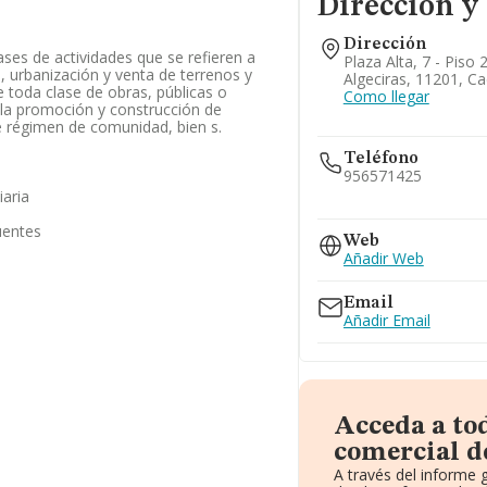
Dirección y
Dirección
ases de actividades que se refieren a
Plaza Alta, 7 - Piso 
n, urbanización y venta de terrenos y
Algeciras, 11201, Ca
e toda clase de obras, públicas o
Como llegar
; la promoción y construcción de
e régimen de comunidad, bien s.
Teléfono
956571425
iaria
956667255
uentes
956667265
Web
Añadir Web
Email
Añadir Email
Acceda a to
comercial d
A través del informe