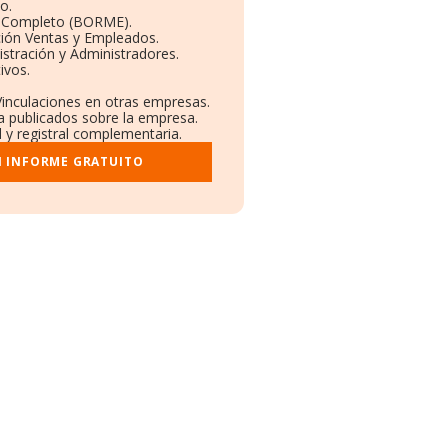
o.
l Completo (BORME).
ción Ventas y Empleados.
stración y Administradores.
ivos.
Vinculaciones en otras empresas.
a publicados sobre la empresa.
l y registral complementaria.
I INFORME GRATUITO