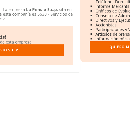
Teléfono, Domicili
Informe Mercanti
o. La empresa
La Pensio S.c.p.
sita en
Gráficos de Evolu
e esta compañía es 5630 - Servicios de
Consejo de Admini
vil.
Directivos y Ejecut
Accionistas.
Participaciones y 
Artículos de prens
is!
Información oficia
 de esta empresa.
QUIERO M
IO S.C.P.