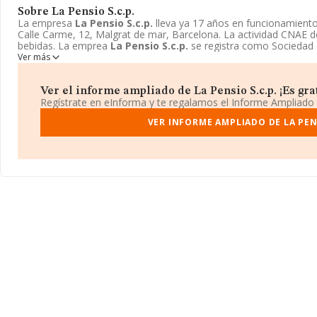
Sobre La Pensio S.c.p.
La empresa
La Pensio S.c.p.
lleva ya 17 años en funcionamient
Calle Carme, 12, Malgrat de mar, Barcelona. La actividad CNAE d
bebidas. La emprea
La Pensio S.c.p.
se registra como Sociedad ci
Ver más
Ver el informe ampliado de La Pensio S.c.p. ¡Es grat
Regístrate en eInforma y te regalamos el Informe Ampliado
VER INFORME AMPLIADO DE LA PENS