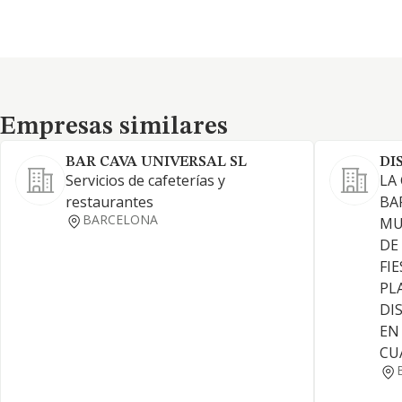
Empresas similares
Empresas similares
BAR CAVA UNIVERSAL SL
DI
Servicios de cafeterías y
LA
restaurantes
BA
BARCELONA
MU
DE
FI
PL
DI
EN
CUA