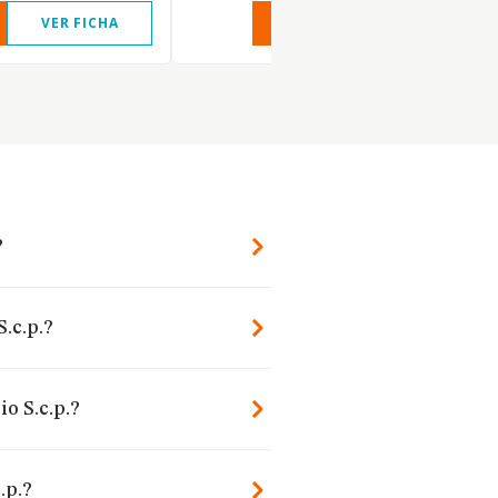
VER FICHA
VER INFORME
VER FIC
?
S.c.p.?
o S.c.p.?
.p.?