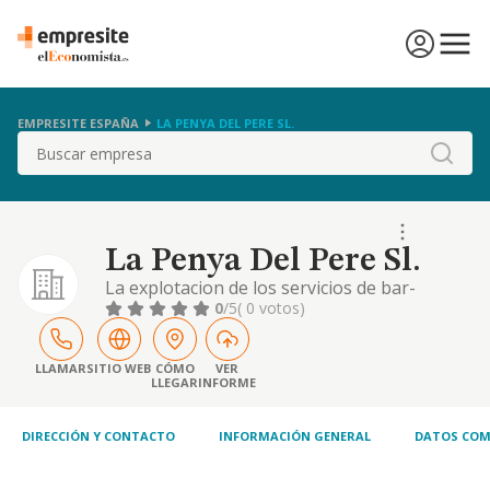
EMPRESITE ESPAÑA
LA PENYA DEL PERE SL.
Buscar
La Penya Del Pere Sl.
La explotacion de los servicios de bar-
restaurante, venta de comidas preparadas, y
0
/5
( 0 votos)
explotacion de supermercado
LLAMAR
SITIO WEB
CÓMO
VER
LLEGAR
INFORME
DIRECCIÓN Y CONTACTO
INFORMACIÓN GENERAL
DATOS COM