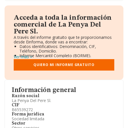
Acceda a toda la información
comercial de La Penya Del
Pere Sl.
A través del informe gratuito que te proporcionamos
desde Einforma, donde vas a encontrar:
Datos identificativos: Denominación, CIF,
Teléfono, Domicilio.
Informe Mercantil Completo (BORME).
Ver más
Gráficos de Evolución Ventas y Empleados.
Consejo de Administración y Administradores.
QUIERO MI INFORME GRATUITO
Directivos y Ejecutivos.
Accionistas.
Participaciones y Vinculaciones en otras empresas.
Artículos de prensa publicados sobre la empresa.
Información oficial y registral complementaria.
Información general
Razón social
La Penya Del Pere Sl.
CIF
B65539272
Forma jurídica
Sociedad limitada
Sector
Otros servicios