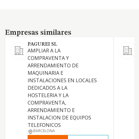
Empresas similares
Empresas similares
PAGUREI SL
AMPLIAR A LA
L
COMPRAVENTA Y
ARRENDAMIENTO DE
L
MAQUINARIA E
INSTALACIONES EN LOCALES
S
DEDICADOS A LA
HOSTELERIA Y LA
COMPRAVENTA,
ARRENDAMIENTO E
E
INSTALACION DE EQUIPOS
TELEFONICOS
BARCELONA