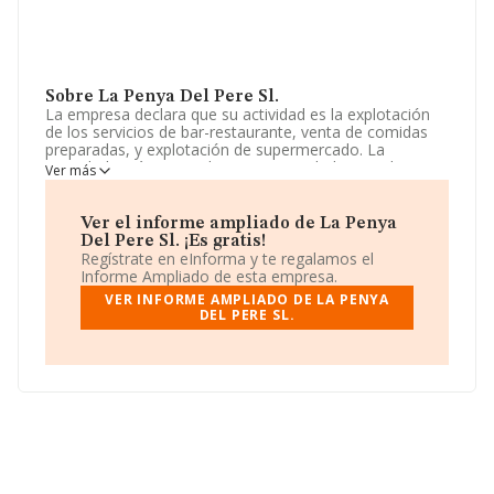
Sobre La Penya Del Pere Sl.
La empresa declara que su actividad es la explotación
de los servicios de bar-restaurante, venta de comidas
preparadas, y explotación de supermercado. La
sociedad está registrada como Sociedad Limitada. La
Ver más
actividad de referencia CNAE corresponde a 'Otras
actividades recreativas y de entretenimiento', cuyo
Código es 9329. No realiza actividad de importación y/o
Ver el informe ampliado de La Penya
exportación.
Del Pere Sl. ¡Es gratis!
Regístrate en eInforma y te regalamos el
Ha tenido un 75% más de empleados y según las cifras
Informe Ampliado de esta empresa.
existentes en la base de datos de INFORMA, el número
VER INFORME AMPLIADO DE LA PENYA
de empleados ha estado por encima de la media de
DEL PERE SL.
sector.
La sociedad
La Penya del Pere S.L
, con CIF
B65539272, se encuentra en Calle Sant Marian núm.
111, (08221), en el municipio de Terrassa, en Barcelona,
Cataluña.
En relación con el sector y disponiendo de los datos de
hasta 16.000 empresas, la facturación en el ámbito
nacional alcanza los 2.874 millones de euros y se estima