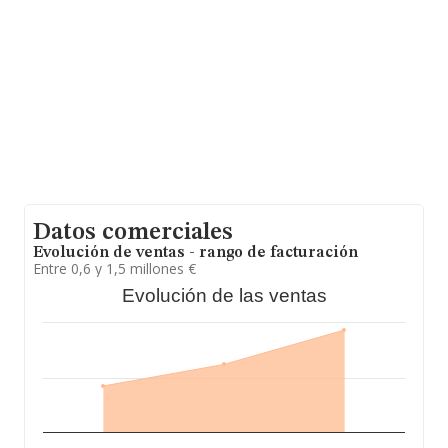
que el promedio de la facturación entre todas las
empresas es de 179 mil euros. Con el fin de ampliar la
información relativa a las compañías, la media de
empleados es de 2; la antigüedad desde la constitución
es de 14 años.
Datos comerciales
Evolución de ventas - rango de facturación
Entre 0,6 y 1,5 millones €
Evolución de las ventas