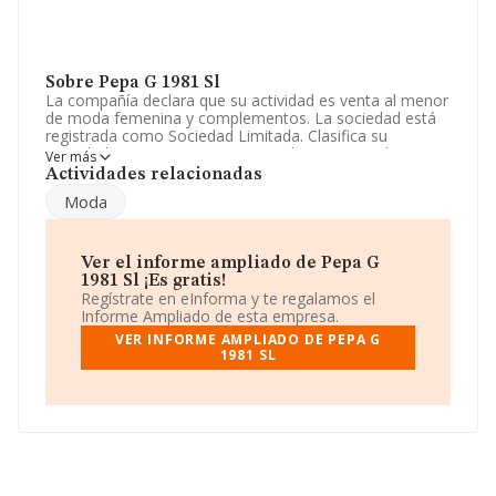
Sobre Pepa G 1981 Sl
La compañía declara que su actividad es venta al menor
de moda femenina y complementos. La sociedad está
registrada como Sociedad Limitada. Clasifica su
actividad CNAE como 'Comercio al por menor de
Ver más
textiles en establecimientos especializados', código
Actividades relacionadas
4751. No realiza actividad de importación y/o
Moda
exportación.
No ha habido variación en cuanto al número de
empleados con respecto al 2023 y atendiendo a los
Ver el informe ampliado de Pepa G
datos disponibles en INFORMA, ese número ha estado
1981 Sl ¡Es gratis!
por encima de la media de sector.
Regístrate en eInforma y te regalamos el
Informe Ampliado de esta empresa.
Dentro del ranking de empresas elaborado por
VER INFORME AMPLIADO DE PEPA G
INFORMA, atendiendo a los niveles de facturación de la
1981 SL
empresa, se destaca que: en 2024 la empresa ha caído
8 puestos a nivel sectorial pasando a ocupar la posición
483, frente a la 475 del año anterior. Tienen mejor
posición las siguientes empresas del sector:
Grupo
Ancla Paraguas Sociedad Limitada
y
Swim Items
05 S.L
; en cambio, éstas son algunas de las empresas
que están más abajo:
Comvest Costablanca S.L
y
Queros Shops Sociedad Limitada
. En el ranking