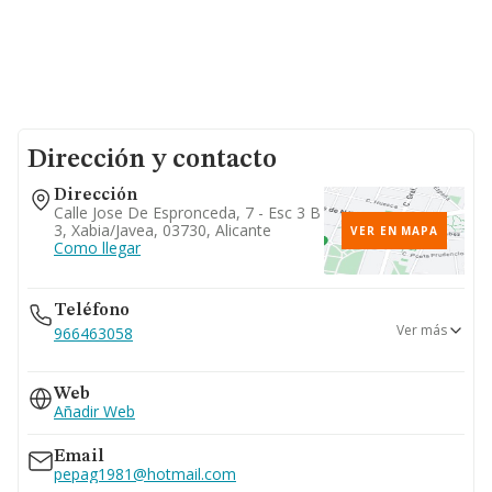
Dirección y contacto
Dirección
Calle Jose De Espronceda, 7 - Esc 3 B
3, Xabia/javea, 03730, Alicante
VER EN MAPA
Como llegar
Teléfono
Ver más
966463058
629...
Web
Ver teléfono 629...
Añadir Web
966493061
966460809
Email
pepag1981@hotmail.com