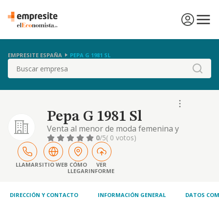
EMPRESITE ESPAÑA
PEPA G 1981 SL
Buscar
Pepa G 1981 Sl
Venta al menor de moda femenina y
complementos.
0
/5
( 0 votos)
LLAMAR
SITIO WEB
CÓMO
VER
LLEGAR
INFORME
DIRECCIÓN Y CONTACTO
INFORMACIÓN GENERAL
DATOS COM