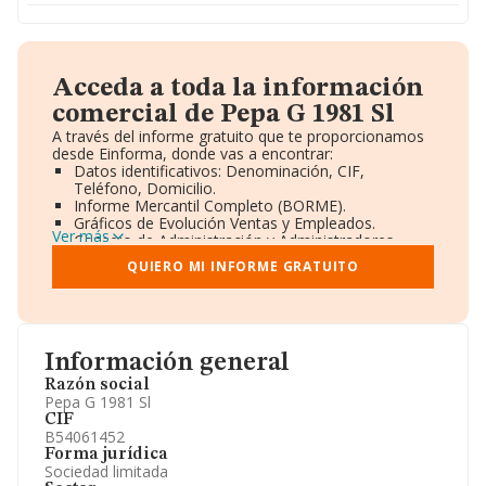
Acceda a toda la información
comercial de Pepa G 1981 Sl
A través del informe gratuito que te proporcionamos
desde Einforma, donde vas a encontrar:
Datos identificativos: Denominación, CIF,
Teléfono, Domicilio.
Informe Mercantil Completo (BORME).
Gráficos de Evolución Ventas y Empleados.
Ver más
Consejo de Administración y Administradores.
Directivos y Ejecutivos.
QUIERO MI INFORME GRATUITO
Accionistas.
Participaciones y Vinculaciones en otras empresas.
Artículos de prensa publicados sobre la empresa.
Información oficial y registral complementaria.
Información general
Razón social
Pepa G 1981 Sl
CIF
B54061452
Forma jurídica
Sociedad limitada