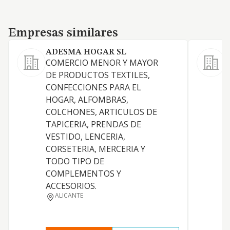
Empresas similares
Empresas similares
ADESMA HOGAR SL
COMERCIO MENOR Y MAYOR
C
DE PRODUCTOS TEXTILES,
o
CONFECCIONES PARA EL
d
HOGAR, ALFOMBRAS,
e
COLCHONES, ARTICULOS DE
e
TAPICERIA, PRENDAS DE
p
VESTIDO, LENCERIA,
p
CORSETERIA, MERCERIA Y
t
TODO TIPO DE
m
COMPLEMENTOS Y
t
ACCESORIOS.
m
ALICANTE
a
m