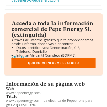
pepeenergy@pepeenergy.com
Acceda a toda la información
comercial de Pepe Energy Sl.
(extinguida)
A través del informe gratuito que te proporcionamos
desde Einforma, donde vas a encontrar:
Datos identificativos: Denominación, CIF,
Teléfono, Domicilio.
Informe Mercantil Completo (BORME).
Ver más
Gráficos de Evolución Ventas y Empleados.
Consejo de Administración y Administradores.
QUIERO MI INFORME GRATUITO
Directivos y Ejecutivos.
Accionistas.
Participaciones y Vinculaciones en otras empresas.
Artículos de prensa publicados sobre la empresa.
Informacion de su página web
Información oficial y registral complementaria.
Información de su página web
Web
www.pepeenergy.com/
Titulo
www.pepeenergy.com - La eléctrica de Pepephone para
personas normales.