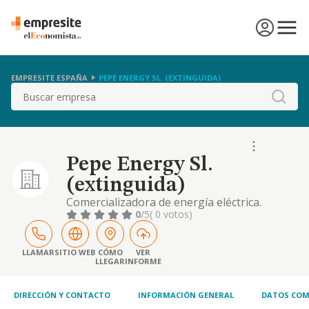
EMPRESITE ESPAÑA
PEPE ENERGY SL. (EXTINGUIDA)
Buscar
Pepe Energy Sl.
(extinguida)
Comercializadora de energía eléctrica.
0
/5
( 0 votos)
LLAMAR
SITIO WEB
CÓMO
VER
LLEGAR
INFORME
DIRECCIÓN Y CONTACTO
INFORMACIÓN GENERAL
DATOS COM