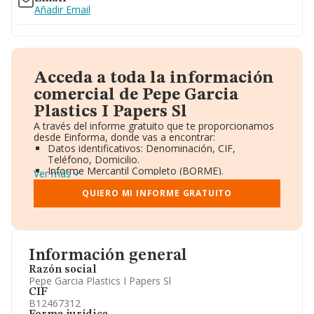
Añadir Email
Acceda a toda la información
comercial de Pepe Garcia
Plastics I Papers Sl
A través del informe gratuito que te proporcionamos
desde Einforma, donde vas a encontrar:
Datos identificativos: Denominación, CIF,
Teléfono, Domicilio.
Informe Mercantil Completo (BORME).
Ver más
Gráficos de Evolución Ventas y Empleados.
Consejo de Administración y Administradores.
QUIERO MI INFORME GRATUITO
Directivos y Ejecutivos.
Accionistas.
Participaciones y Vinculaciones en otras empresas.
Artículos de prensa publicados sobre la empresa.
Información oficial y registral complementaria.
Información general
Razón social
Pepe Garcia Plastics I Papers Sl
CIF
B12467312