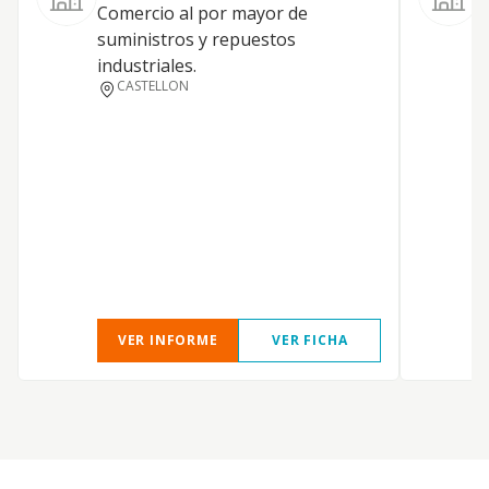
Comercio al por mayor de
suministros y repuestos
industriales.
CASTELLON
I
VER INFORME
VER FICHA