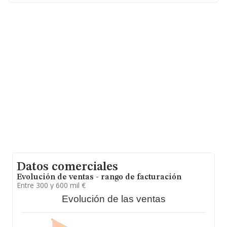
B12467312, se encuentra en Carretera De Nules núm.
125, (12530), Borriana, Castellón, Comunidad
Valenciana.
En relación con el sector y disponiendo de los datos de
hasta 13.968 empresas, la facturación en el ámbito
nacional alcanza los 23.489 millones de euros y se
calcula un promedio de facturación de 1 millón de euros
entre todas las compañías. Teniendo en cuenta la
información sobre Castellón, en la base de datos de
INFORMA aparecen 227 empresas, cuyas ventas en
2010 han alcanzado los 265 millones de euros.
Finalmente, para completar los datos de sector, en
2010, la media de empleados de las empresas es de 4;
la antigüedad alcanza los 20 años desde la constitución.
Datos comerciales
Evolución de ventas - rango de facturación
Entre 300 y 600 mil €
Evolución de las ventas