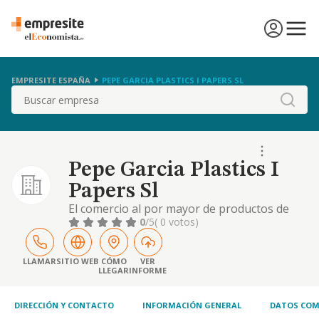
EMPRESITE ESPAÑA
PEPE GARCIA PLASTICS I PAPERS SL
Buscar
Pepe Garcia Plastics I
Papers Sl
El comercio al por mayor de productos de
papel y carton. la compraventa de anexos de
0
/5
( 0 votos)
hosteleria, tales como cuberterias, vajillas,
cristalerias y menaje.
LLAMAR
SITIO WEB
CÓMO
VER
LLEGAR
INFORME
DIRECCIÓN Y CONTACTO
INFORMACIÓN GENERAL
DATOS COM