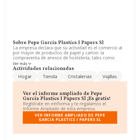
Sobre Pepe Garcia Plastics I Papers Sl
La empresa declara que su actividad es el comercio al
por mayor de productos de papel y carton. la
compraventa de anexos de hostelería, tales como
cuberterias, vajillas, cristalerias y menaje. La sociedad
Ver más
está inscrita en el Registro Mercantil como Sociedad
Actividades relacionadas
Limitada. Su CNAE corresponde a 4664 con código
Hogar
Tienda
Cristalerias
Vajillas
'Comercio al por mayor de maquinaria para la industria
textil y de máquinas de coser y tricotar'. La compañía es
importadora.
Ver el informe ampliado de Pepe
Ha tenido el mismo número de empleados y teniendo
Garcia Plastics I Papers Sl ¡Es gratis!
en cuenta la información a disposición de INFORMA, ha
Regístrate en eInforma y te regalamos el
contado con un número de empleados inferior a la
Informe Ampliado de esta empresa.
media de sector.
VER INFORME AMPLIADO DE PEPE
GARCIA PLASTICS I PAPERS SL
Es posible ponerse en contacto con la empresa a través
del teléfono 964513373.
La empresa
Pepe Garcia Plastics I Papers S.L
, NIF