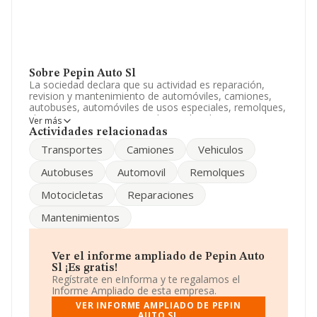
Sobre Pepin Auto Sl
La sociedad declara que su actividad es reparación,
revision y mantenimiento de automóviles, camiones,
autobuses, automóviles de usos especiales, remolques,
chasis, carrocerias, motocicletas y bicicletas. La
Ver más
sociedad está inscrita en el Registro Mercantil como
Actividades relacionadas
Sociedad Limitada. Tiene CNAE: 9531 - '%cnae%'. La
Transportes
Camiones
Vehiculos
empresa no tiene actividad en mercados exteriores.
Autobuses
Automovil
Remolques
El número de empleados ha sido el mismo con respecto
al 2016 y atendiendo a los datos disponibles en
Motocicletas
Reparaciones
INFORMA, el número de empleados de la compañía ha
estado por debajo de la media de sector.
Mantenimientos
La empresa española
Pepin Auto S.L
, NIF B83866145,
tiene su domicilio social establecido en Carretera
Nacional I (madrid-burgos) Km 67,800, (28752),
Ver el informe ampliado de Pepin Auto
Lozoyuela, Madrid.
Sl ¡Es gratis!
Regístrate en eInforma y te regalamos el
En base a la información de la que dispone INFORMA
Informe Ampliado de esta empresa.
sobre 39.493 compañías, a nivel nacional la facturación
VER INFORME AMPLIADO DE PEPIN
asciende a 11.044 millones de euros y en 2017 la media
AUTO SL