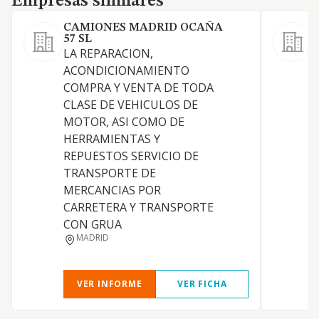
Empresas similares
CAMIONES MADRID OCAÑA
K
57 SL
G
LA REPARACION,
r
ACONDICIONAMIENTO
c
COMPRA Y VENTA DE TODA
m
CLASE DE VEHICULOS DE
MOTOR, ASI COMO DE
HERRAMIENTAS Y
REPUESTOS SERVICIO DE
TRANSPORTE DE
MERCANCIAS POR
CARRETERA Y TRANSPORTE
CON GRUA
MADRID
VER INFORME
VER FICHA