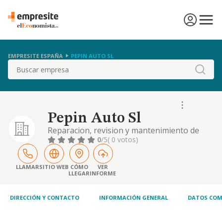
EMPRESITE ESPAÑA
PEPIN AUTO SL
Buscar
Pepin Auto Sl
Reparacion, revision y mantenimiento de
automoviles, camiones, autobuses,
0
/5
( 0 votos)
automoviles de usos especiales, remolques,
chasis, carrocerias, motocicletas y bicicletas
LLAMAR
SITIO WEB
CÓMO
VER
LLEGAR
INFORME
DIRECCIÓN Y CONTACTO
INFORMACIÓN GENERAL
DATOS COM