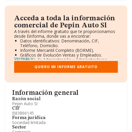
Acceda a toda la información
comercial de Pepin Auto Sl
A través del informe gratuito que te proporcionamos
desde Einforma, donde vas a encontrar:
Datos identificativos: Denominación, CIF,
Teléfono, Domicilio.
Informe Mercantil Completo (BORME).
Gráficos de Evolución Ventas y Empleados.
Ver más
Consejo de Administración y Administradores.
Directivos y Ejecutivos.
QUIERO MI INFORME GRATUITO
Accionistas.
Participaciones y Vinculaciones en otras empresas.
Artículos de prensa publicados sobre la empresa.
Información oficial y registral complementaria.
Información general
Razón social
Pepin Auto Sl
CIF
B83866145
Forma jurídica
Sociedad limitada
Sector
Comercio