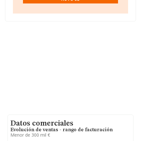
de facturación de ventas entre todas las compañías
alcanza los 279 mil euros. Teniendo en cuenta la
información sobre Madrid, en la base de datos de
INFORMA aparecen 6461 empresas, con ventas en el
año 2017 de 2.108 millones de euros. Con el fin de
ampliar la información relativa a las compañías, la
media de empleados de las empresas es de 3; la
antigüedad alcanza los 19 años desde la constitución.
Datos comerciales
Evolución de ventas - rango de facturación
Menor de 300 mil €