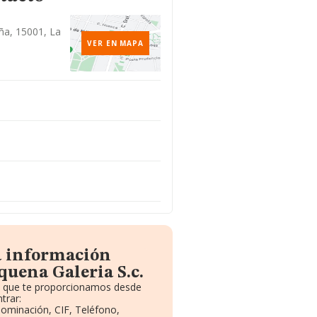
uña, 15001, La
VER EN MAPA
a información
quena Galeria S.c.
to que te proporcionamos desde
trar:
nominación, CIF, Teléfono,