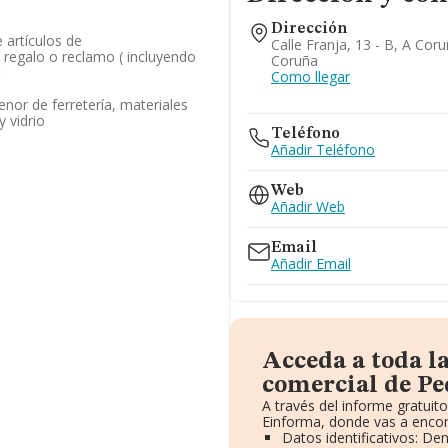
Dirección
 artículos de
Calle Franja, 13 - B, A Cor
 regalo o reclamo ( incluyendo
Coruña
t
Como llegar
nor de ferretería, materiales
y vidrio
Teléfono
Añadir Teléfono
Web
Añadir Web
Email
Añadir Email
Acceda a toda l
comercial de Pe
A través del informe gratui
Einforma, donde vas a encon
Datos identificativos: De