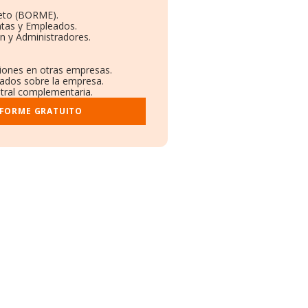
eto (BORME).
ntas y Empleados.
n y Administradores.
ciones en otras empresas.
cados sobre la empresa.
istral complementaria.
NFORME GRATUITO