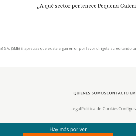
¿A qué sector pertenece Pequena Galeria
.A. (SME) Si aprecias que existe algún error por favor dirígete acreditando t
QUIENES SOMOS
CONTACTO EM
Legal
Politica de Cookies
Configur
Hay más por ver