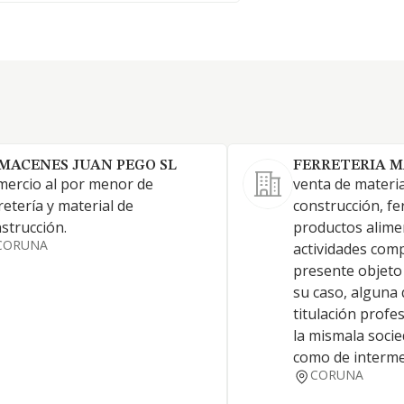
MACENES JUAN PEGO SL
FERRETERIA M
ercio al por menor de
venta de materia
retería y material de
construcción, fe
strucción.
productos aliment
CORUNA
actividades com
presente objeto 
su caso, alguna
titulación profe
la mismala socie
como de interme
CORUNA