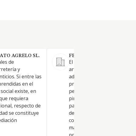
ATO AGRELO SL.
FERRETERIA SINDO SL.
les de
El comercio al por menor de
rretería y
artículos de menaje, ferreterí
icios. Si entre las
adorno, regalo o reclamo;
prendidas en el
productos de drogueria,
social existe, en
perfumería, cosmética, limpie
 que requiera
pintura, barnices, disolventes
sional, respecto de
papeles y productos para
dad se constituye
decoración. La intermediació
diación
comercial. Instalaciones y
mantenimientos de dichos
productos