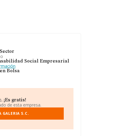
Sector
io
sabilidad Social Empresarial
ormación
 en Bolsa
 ¡Es gratis!
iado de esta empresa.
 GALERIA S.C.