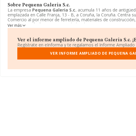
Sobre Pequena Galeria S.c.
La empresa
Pequena Galeria S.c.
acumula 11 años de antigüe
emplazada en Calle Franja, 13 - B, a Coruña, la Coruña. Centra 
Comercio al por menor de ferretería, materiales de construcción,
Pequena Galeria S.c.
es Sociedad civil.
Ver más
Ver el informe ampliado de Pequena Galeria S.c. ¡E
Regístrate en eInforma y te regalamos el Informe Ampliado
VER INFORME AMPLIADO DE PEQUENA GAL