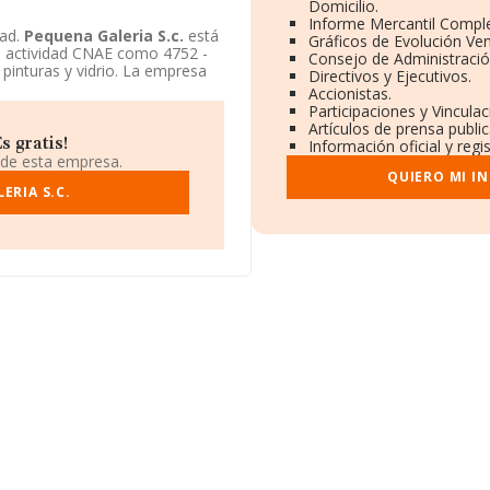
Domicilio.
Informe Mercantil Compl
dad.
Pequena Galeria S.c.
está
Gráficos de Evolución Ve
su actividad CNAE como 4752 -
Consejo de Administració
 pinturas y vidrio. La empresa
Directivos y Ejecutivos.
Accionistas.
Participaciones y Vincula
Artículos de prensa publi
s gratis!
Información oficial y reg
 de esta empresa.
QUIERO MI I
ERIA S.C.