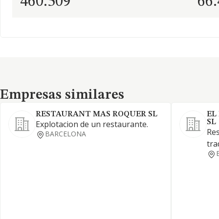
460.509
66
Empresas similares
Empresas similares
RESTAURANT MAS ROQUER SL
EL
SL
Explotacion de un restaurante.
Res
BARCELONA
tra