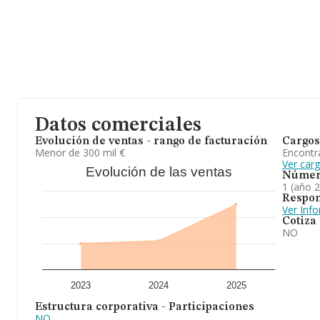
nacional la facturación alcanza la cifra de 32.591 millones de eu
facturación de ventas entre todas las compañías alcanza los 225 
completar los datos de sector, en 2025, la media de antigüedad d
años. La media de empleados es de 3.
En resumen,
Perea y Pineda 2007 S.L
está especializada en la i
establecimientos de restauración y hostelería en general y la exp
inherentes o derivados de las anteriores actividades. En el rankin
compañía ha perdido posición respecto al 2024. En el ranking de
territorio nacional, ha experimentado un retroceso.
Datos comerciales
Evolución de ventas - rango de facturación
Cargos
Menor de 300 mil €
Encontr
Ver car
Evolución de las ventas
Númer
1 (año 
Respon
Ver Inf
Cotiza
NO
2023
2024
2025
Estructura corporativa - Participaciones
NO