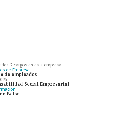
ros y en 2025 la media de
mil euros. Finalmente, para
esde la constitución es de 12
nstalación y gestión de
lotación de los derechos
g de su sector (%cnae%), la
 todas las empresas en el
ados 2 cargos en esta empresa
gos de Empresa
o de empleados
2025)
sabilidad Social Empresarial
ormación
 en Bolsa