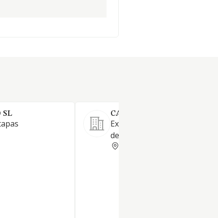
 SL
CAN RIBAS SL
tapas
Explotación de restaurante y
de colonia
BARCELONA