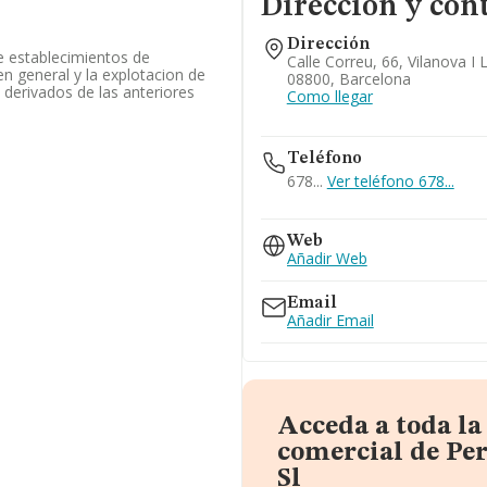
Dirección y con
Dirección
de establecimientos de
Calle Correu, 66, Vilanova I 
en general y la explotacion de
08800, Barcelona
 derivados de las anteriores
Como llegar
Teléfono
678...
Ver teléfono 678...
938115512
Web
Añadir Web
Email
Añadir Email
Acceda a toda l
comercial de Per
Sl