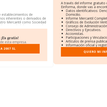
A través del informe gratuit
Einforma, donde vas a encont
Datos identificativos: Den
de establecimientos de
Domicilio.
chos inherentes o derivados de
Informe Mercantil Comple
gistro Mercantil como Sociedad
Gráficos de Evolución Ven
liza actividad de importación
Consejo de Administración
Directivos y Ejecutivos.
Accionistas.
nformación disponible en
Participaciones y Vinculac
¡Es gratis!
e la media de sector.
Artículos de prensa public
 de esta empresa.
Información oficial y regis
tos rankings: ha perdido hasta
A 2007 SL
QUIERO MI I
nen mejor posición las
s y Financieros S.L
y
Es
 se encuentran compañías
n 2025 ha ocupado peor
019, en el ranking nacional. Se
ola Germans Sancho
e S.L
; por debajo (a nivel
y
Micras Tratamientos
453 al 66.283 en el ranking
r.
tiene su domicilio social
u, en Barcelona, Cataluña.
362 compañías, en el ámbito