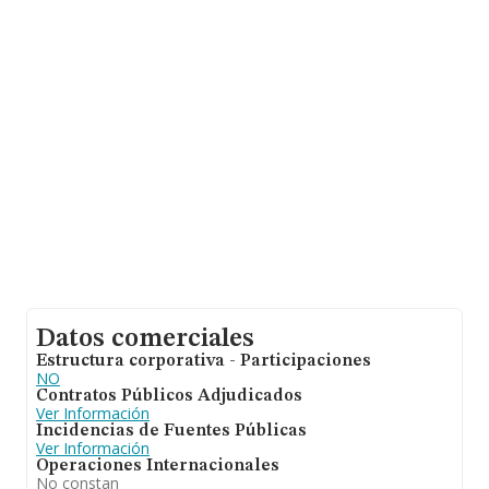
ámbito nacional alcanza los 29.817 millones de euros y
la media entre todas las compañías es de 128 mil euros
de ventas. En relación con la información de la provincia
de Cádiz, en la base de datos de INFORMA aparecen
4183 empresas, con ventas de hasta 160 millones de
euros. Por último, con el fin de ampliar la información
relativa al ámbito de la empresa, los empleados de
media son 1. La antigüedad alcanza los 20 años desde
la constitución.
Datos comerciales
Estructura corporativa - Participaciones
NO
Contratos Públicos Adjudicados
Ver Información
Incidencias de Fuentes Públicas
Ver Información
Operaciones Internacionales
No constan