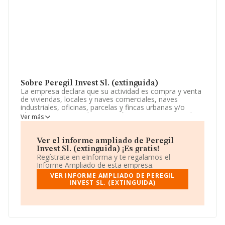
Sobre Peregil Invest Sl. (extinguida)
La empresa declara que su actividad es compra y venta
de viviendas, locales y naves comerciales, naves
industriales, oficinas, parcelas y fincas urbanas y/o
rústicas. tenencia, administración y mantenimiento de
Ver más
bienes inmuebles, tanto propios como de terceros con
quienes se contrate. c.n.a.e. principal: 68.32 - gestión y
administración d. La empresa es una Sociedad Limitada.
Ver el informe ampliado de Peregil
Su actividad CNAE es '%cnae%' con código 6812. No
Invest Sl. (extinguida) ¡Es gratis!
realiza actividad de importación y/o exportación.
Regístrate en eInforma y te regalamos el
Informe Ampliado de esta empresa.
La empresa española
Peregil Invest S.L.
VER INFORME AMPLIADO DE PEREGIL
(extinguida)
, con NIF B72318355, tiene su domicilio
INVEST SL. (EXTINGUIDA)
social establecido en Calle Prim núm. 8 Oficina, (11201),
Algeciras, en Cádiz, Andalucía.
Con los datos a disposición de INFORMA sobre 231.218
empresas pertenecientes al sector, la facturación en el