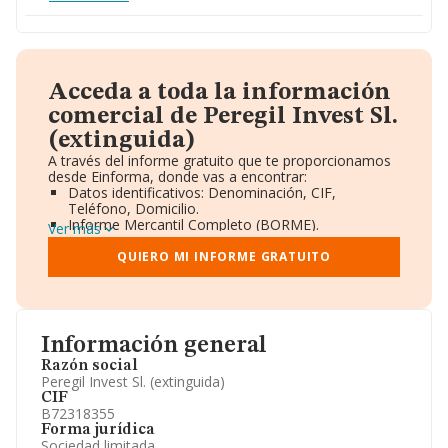
Acceda a toda la información
comercial de Peregil Invest Sl.
(extinguida)
A través del informe gratuito que te proporcionamos
desde Einforma, donde vas a encontrar:
Datos identificativos: Denominación, CIF,
Teléfono, Domicilio.
Informe Mercantil Completo (BORME).
Ver más
Gráficos de Evolución Ventas y Empleados.
Consejo de Administración y Administradores.
QUIERO MI INFORME GRATUITO
Directivos y Ejecutivos.
Accionistas.
Participaciones y Vinculaciones en otras empresas.
Artículos de prensa publicados sobre la empresa.
Información oficial y registral complementaria.
Información general
Razón social
Peregil Invest Sl. (extinguida)
CIF
B72318355
Forma jurídica
Sociedad limitada