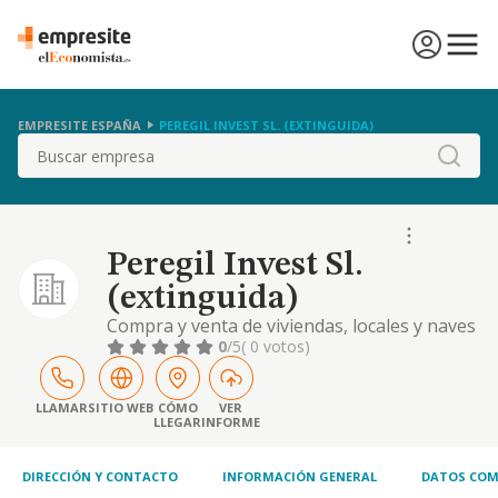
EMPRESITE ESPAÑA
PEREGIL INVEST SL. (EXTINGUIDA)
Buscar
Peregil Invest Sl.
(extinguida)
Compra y venta de viviendas, locales y naves
comerciales, naves industriales, oficinas,
0
/5
( 0 votos)
parcelas y fincas urbanas y/o rústicas.
tenencia, administración y mantenimiento de
bienes inmuebles, tanto propios como de
LLAMAR
SITIO WEB
CÓMO
VER
LLEGAR
INFORME
terceros con quienes se contrate. c.n.a.e.
principal: 68.32 - gestión y administración d
DIRECCIÓN Y CONTACTO
INFORMACIÓN GENERAL
DATOS COM