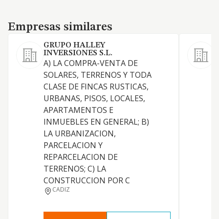
Empresas similares
Empresas similares
GRUPO HALLEY
INVERSIONES S.L.
"
A) LA COMPRA-VENTA DE
S
SOLARES, TERRENOS Y TODA
c
CLASE DE FINCAS RUSTICAS,
a
URBANAS, PISOS, LOCALES,
d
APARTAMENTOS E
a
INMUEBLES EN GENERAL; B)
o
LA URBANIZACION,
d
PARCELACION Y
t
REPARCELACION DE
i
TERRENOS; C) LA
t
CONSTRUCCION POR C
p
CADIZ