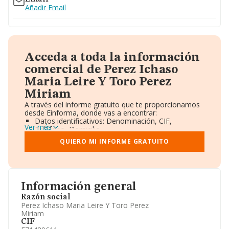
Añadir Email
Acceda a toda la información
comercial de Perez Ichaso
Maria Leire Y Toro Perez
Miriam
A través del informe gratuito que te proporcionamos
desde Einforma, donde vas a encontrar:
Datos identificativos: Denominación, CIF,
Ver más
Teléfono, Domicilio.
Informe Mercantil Completo (BORME).
QUIERO MI INFORME GRATUITO
Gráficos de Evolución Ventas y Empleados.
Consejo de Administración y Administradores.
Directivos y Ejecutivos.
Accionistas.
Participaciones y Vinculaciones en otras empresas.
Información general
Artículos de prensa publicados sobre la empresa.
Información oficial y registral complementaria.
Razón social
Perez Ichaso Maria Leire Y Toro Perez
Miriam
CIF