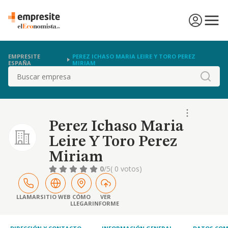
EMPRESITE
PEREZ ICHASO MARIA LEIRE Y TORO PEREZ
ESPAÑA
MIRIAM
Buscar
Perez Ichaso Maria
Leire Y Toro Perez
Miriam
0
/5
( 0 votos)
LLAMAR
SITIO WEB
CÓMO
VER
LLEGAR
INFORME