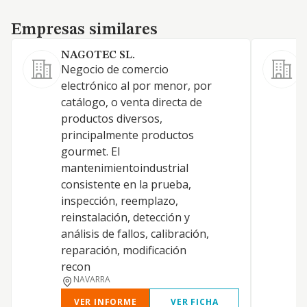
Empresas similares
Empresas similares
NAGOTEC SL.
Negocio de comercio
E
electrónico al por menor, por
m
catálogo, o venta directa de
d
productos diversos,
h
principalmente productos
b
gourmet. El
m
mantenimientoindustrial
e
consistente en la prueba,
inspección, reemplazo,
reinstalación, detección y
análisis de fallos, calibración,
reparación, modificación
recon
NAVARRA
VER INFORME
VER FICHA