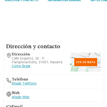
DIRECCIÓN Y CONTACTO
INFORMACIÓN GENERAL
DATOS COM
Dirección y contacto
Dirección
Calle Esquiroz, 26 - P,
Pamplona/iruña, 31007, Navarra
VER EN MAPA
Como llegar
Teléfono
Añadir Teléfono
Web
Añadir Web
Email