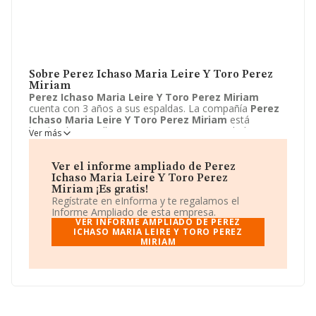
Sobre Perez Ichaso Maria Leire Y Toro Perez
Miriam
Perez Ichaso Maria Leire Y Toro Perez Miriam
cuenta con 3 años a sus espaldas. La compañía
Perez
Ichaso Maria Leire Y Toro Perez Miriam
está
localizada en Calle Esquiroz, 26 - P. Su actividad CNAE
Ver más
se ubica dentro de 4727 - Comercio al por menor de
otros productos alimenticios.
Perez Ichaso Maria
Leire Y Toro Perez Miriam
tiene un modelo de
Ver el informe ampliado de Perez
sociedad Comunidad de bienes.
Ichaso Maria Leire Y Toro Perez
Miriam ¡Es gratis!
Regístrate en eInforma y te regalamos el
Informe Ampliado de esta empresa.
VER INFORME AMPLIADO DE PEREZ
ICHASO MARIA LEIRE Y TORO PEREZ
MIRIAM