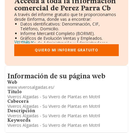
Acceda a toda la información
comercial de Perez Parra Cb
A través del informe gratuito que te proporcionamos
desde Einforma, donde vas a encontrar:
Datos identificativos: Denominación, CIF,
Teléfono, Domicilio.
Informe Mercantil Completo (BORME).
Gráficos de Evolución Ventas y Empleados.
Ver más
Consejo de Administración y Administradores.
Directivos y Ejecutivos.
QUIERO MI INFORME GRATUITO
Accionistas.
Participaciones y Vinculaciones en otras empresas.
Artículos de prensa publicados sobre la empresa.
Información oficial y registral complementaria.
Informacion de su página web
Información de su página web
Web
www.viverosalgaidas.es/
Titulo
Viveros Algaidas - Su Vivero de Plantas en Motril
Cabecera
Viveros Algaidas - Su Vivero de Plantas en Motril
Descripción
Viveros Algaidas - Su Vivero de Plantas en Motril
Keywords
Viveros Algaidas - Su Vivero de Plantas en Motril