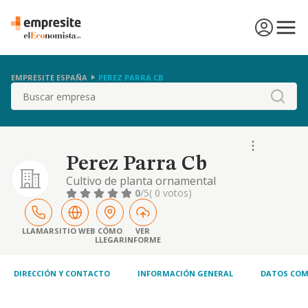
EMPRESITE ESPAÑA
PEREZ PARRA CB
Buscar
Perez Parra Cb
Cultivo de planta ornamental
0
/5
( 0 votos)
LLAMAR
SITIO WEB
CÓMO
VER
LLEGAR
INFORME
DIRECCIÓN Y CONTACTO
INFORMACIÓN GENERAL
DATOS COM