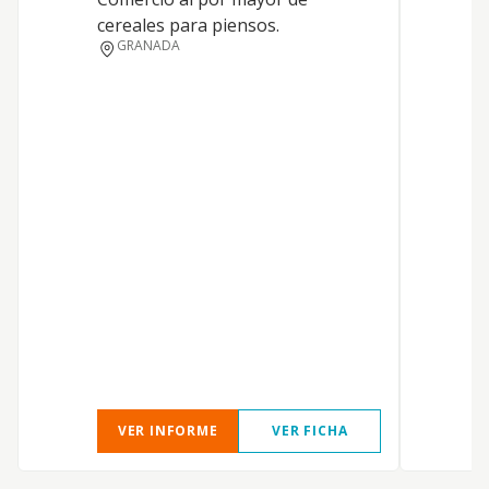
cereales para piensos.
c
GRANADA
a
f
p
t
a
a
z
m
d
VER INFORME
VER FICHA