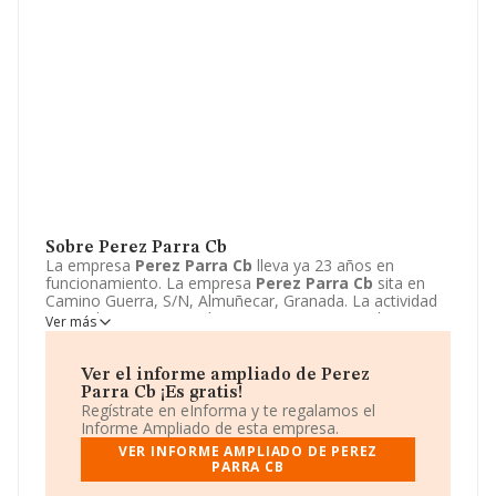
Sobre Perez Parra Cb
La empresa
Perez Parra Cb
lleva ya 23 años en
funcionamiento. La empresa
Perez Parra Cb
sita en
Camino Guerra, S/N, Almuñecar, Granada. La actividad
CNAE de esta compañía es 4621 - Comercio al por
Ver más
mayor de cereales, tabaco en rama, simientes y
alimentos para animales. La emprea
Perez Parra Cb
se
registra como Comunidad de bienes. La web de la
Ver el informe ampliado de Perez
empresa
Perez Parra Cb
es
Parra Cb ¡Es gratis!
http://www.viverosalgaidas.es
.
Regístrate en eInforma y te regalamos el
Informe Ampliado de esta empresa.
VER INFORME AMPLIADO DE PEREZ
PARRA CB