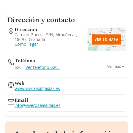
Dirección y contacto
Dirección
Camino Guerra, S/n, Almuñecar,
18697, Granada
VER EN MAPA
Como llegar
Teléfono
Ver más
626...
Ver teléfono 626...
958349065
Web
www.viverosalgaidas.es
Email
info@viverosalgaidas.es