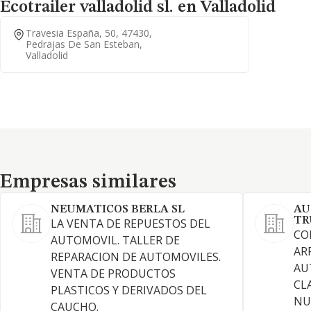
Ecotrailer valladolid sl. en Valladolid
Travesia España, 50, 47430,
Pedrajas De San Esteban,
Valladolid
Empresas similares
Empresas similares
NEUMATICOS BERLA SL
AU
TR
LA VENTA DE REPUESTOS DEL
CO
AUTOMOVIL. TALLER DE
AR
REPARACION DE AUTOMOVILES.
AU
VENTA DE PRODUCTOS
CL
PLASTICOS Y DERIVADOS DEL
NU
CAUCHO.