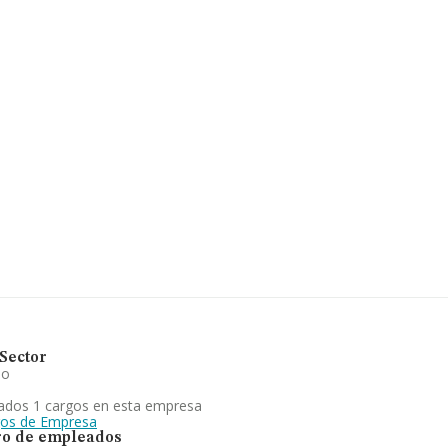
 situada en Calle Calera núm.
.
.751 empresas, a nivel
promedio de la facturación de
Teniendo en cuenta la
stan 412 empresas, cuyas
adicional de interés, la
mpleados de media son 3.
e mercancías por carretera,
naje y distribución de todo
or del transporte. comp. Se
. Frente al 2023, en el
a retrocedido.
Sector
io
ados 1 cargos en esta empresa
gos de Empresa
o de empleados