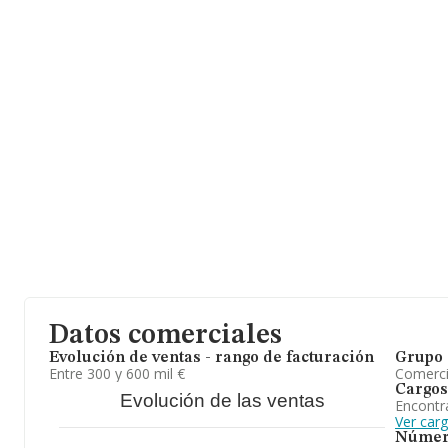
La sociedad
Ecotrailer Valladolid S.L
, con NIF B47628607, está
40, (47430), Pedrajas De San Esteban, en Valladolid, Castilla-león
En relación con el sector y disponiendo de los datos de hasta 39
nacional la facturación asciende a 11.108 millones de euros y el 
ventas entre todas las compañías asciende a los 279 mil euros. 
información sobre Valladolid, en la base de datos INFORMA con
ventas han obtenido los 132 millones de euros. Como información 
media de antigüedad desde la constitución es de 19 años. Los e
Para concluir,
Ecotrailer Valladolid S.L
se dedica a transporte d
servicios de paqueteria y mensajeria urgente, servicios de almace
tipo de bienes muebles, así como lodo lo relacionado con el sect
ha posicionado más abajo en el ranking de sectores frente al 2023
ranking nacional, de todas las empresas en España, la empresa h
Datos comerciales
Evolución de ventas - rango de facturación
Grupo 
Entre 300 y 600 mil €
Comerc
Cargos
Evolución de las ventas
Encontr
Ver car
Númer