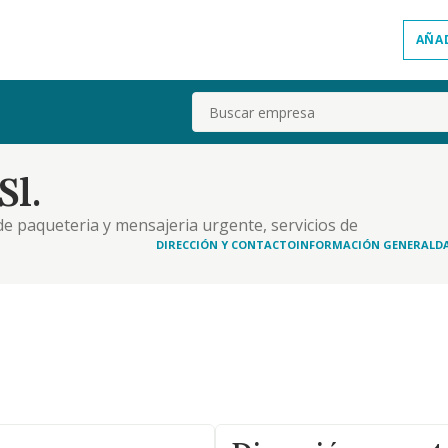
AÑA
Buscar
Sl.
de paqueteria y mensajeria urgente, servicios de
ebles, asi como lodo lo relacionado con el sector
DIRECCIÓN Y CONTACTO
INFORMACIÓN GENERAL
D