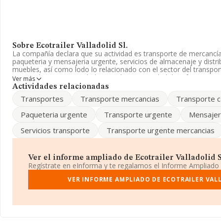
Sobre Ecotrailer Valladolid Sl.
La compañía declara que su actividad es transporte de mercancías
paqueteria y mensajeria urgente, servicios de almacenaje y distr
muebles, así como lodo lo relacionado con el sector del transpo
registrada como Sociedad Limitada. La actividad de referencia 
Ver más
cuyo Código es 9531. La sociedad no tiene actividad en mercados
Actividades relacionadas
Transportes
Transporte mercancias
Transporte c
El número de empleados ha crecido y atendiendo a los datos di
número ha estado por encima de la media de sector.
Paqueteria urgente
Transporte urgente
Mensajer
Dentro del ranking de empresas elaborado por INFORMA, atendie
Servicios transporte
Transporte urgente mercancias
facturación de la compañía, se destaca que: la empresa ha retro
ranking sectorial, pasando del 4.596 al 4.776. En el ranking del s
están compañías como, por ejemplo:
Saladauto S.L
y
Auto91 S
coloca la empresa antes de
Taller Agricol Noguerola S.L
y
Car
Ver el informe ampliado de Ecotrailer Valladolid Sl.
Limitada
. En 2024, en el ranking nacional, se ha colocado 12.4
Regístrate en eInforma y te regalamos el Informe Ampliado
posición 283.080 (el año anterior estaba en la número 270.641).
Etiquetado y Codificacion, Sociedad Limitada
VER INFORME AMPLIADO DE ECOTRAILER VALL
y
Cars Gas Re
empresas antes de la compañía; está por encima de compañía
Astillero Bajo Guia S.L
. Ha retrocedido 91 puestos, pasando del 
provincial.
La web es
www.lavaeroecotrailer.com
.