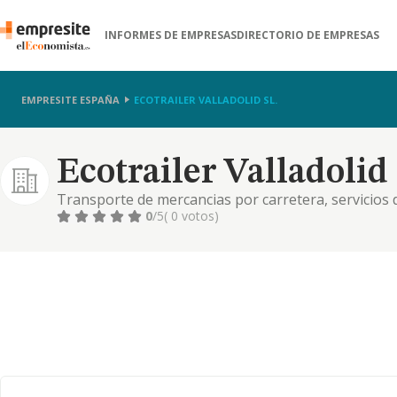
INFORMES DE EMPRESAS
DIRECTORIO DE EMPRESAS
EMPRESITE ESPAÑA
ECOTRAILER VALLADOLID SL.
Ecotrailer Valladolid 
Transporte de mercancias por carretera, servicios 
almacenaje y distribucion de todo tipo de bienes mu
0
/5
( 0 votos)
del transporte. comp