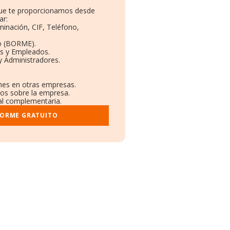
 que te proporcionamos desde
ar:
minación, CIF, Teléfono,
o (BORME).
as y Empleados.
y Administradores.
ones en otras empresas.
dos sobre la empresa.
ral complementaria.
FORME GRATUITO