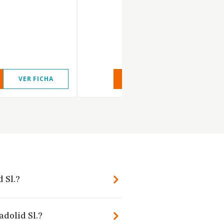
VER FICHA
VER INFORME
VER FIC
 Sl.?
adolid Sl.?