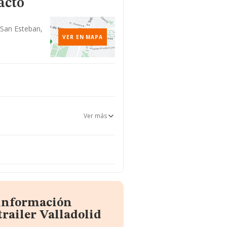
acto
 San Esteban,
VER EN MAPA
Ver más
 información
railer Valladolid