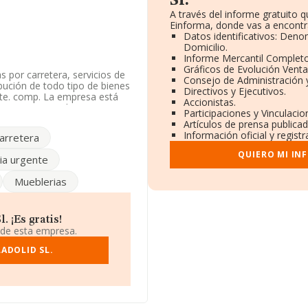
Sl.
A través del informe gratuito
Einforma, donde vas a encontr
Datos identificativos: Deno
Domicilio.
Informe Mercantil Complet
Gráficos de Evolución Vent
 por carretera, servicios de
Consejo de Administración 
ibución de todo tipo de bienes
Directivos y Ejecutivos.
rte. comp. La empresa está
Accionistas.
CNAE corresponde a '%cnae%',
Participaciones y Vinculaci
 exteriores.
Artículos de prensa publica
Información oficial y regist
arretera
sponibles en INFORMA, ese
QUIERO MI IN
ia urgente
ndo a los niveles de
Mueblerias
cedido 180 puestos en el
ector, delante de la empresa
.L
; en cambio, el ranking
rio Motor Sociedad
 ¡Es gratis!
39 puestos más abajo, en la
 de esta empresa.
 En 2024, destacan
ADOLID SL.
nting S.L
como mejores
s como
Jame Agrícola S.L
y
El
2.690 al 2.781 en el ranking