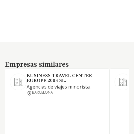
Empresas similares
Empresas similares
BUSINESS TRAVEL CENTER
EUROPE 2003 SL.
E
Agencias de viajes minorista.
A
BARCELONA
L