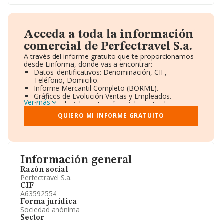
Acceda a toda la información
comercial de Perfectravel S.a.
A través del informe gratuito que te proporcionamos
desde Einforma, donde vas a encontrar:
Datos identificativos: Denominación, CIF,
Teléfono, Domicilio.
Informe Mercantil Completo (BORME).
Gráficos de Evolución Ventas y Empleados.
Ver más
Consejo de Administración y Administradores.
Directivos y Ejecutivos.
QUIERO MI INFORME GRATUITO
Accionistas.
Participaciones y Vinculaciones en otras empresas.
Artículos de prensa publicados sobre la empresa.
Información oficial y registral complementaria.
Información general
Razón social
Perfectravel S.a.
CIF
A63592554
Forma jurídica
Sociedad anónima
Sector