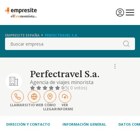
EMPRESITE ESPAÑA
PERFECTRAVEL S.A.
Buscar
Perfectravel S.a.
Agencia de viajes minorista
0
/5
( 0 votos)
LLAMAR
SITIO WEB
CÓMO
VER
LLEGAR
INFORME
DIRECCIÓN Y CONTACTO
INFORMACIÓN GENERAL
DATOS COM