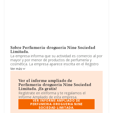
Sobre Perfumeria-drogueria Nine Sociedad
Limitada.
La empresa informa que su actividad es comercio al por
mayor y por menor de productos de perfumería y
cosmética. La empresa aparece inscrita en el Registro
Mercantil como Sociedad Limitada. La actividad de
Ver más
referencia CNAE corresponde a 'Comercio al por menor
de productos cosméticos e higiénicos en
establecimientos especializados', cuyo Código es 4775.
Ver el informe ampliado de
No realiza actividad de importación y/o exportación.
Perfumeria-drogueria Nine Sociedad
Limitada. ¡Es gratis!
Los empleados han aumentado un 50% y atendiendo a
Regístrate en eInforma y te regalamos el
los datos disponibles en INFORMA, el número de
Informe Ampliado de esta empresa.
empleados de la compañía ha estado por debajo de la
VER INFORME AMPLIADO DE
media de sector.
PERFUMERIA-DROGUERIA NINE
SOCIEDAD LIMITADA.
La empresa española
Perfumeria-drogueria Nine