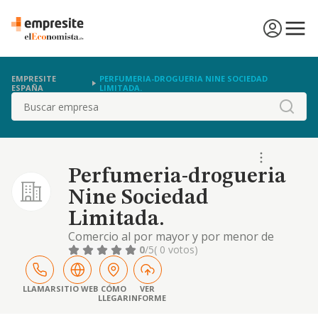
EMPRESITE
PERFUMERIA-DROGUERIA NINE SOCIEDAD
ESPAÑA
LIMITADA.
Buscar
Perfumeria-drogueria
Nine Sociedad
Limitada.
Comercio al por mayor y por menor de
productos de perfumería y cosmética
0
/5
( 0 votos)
LLAMAR
SITIO WEB
CÓMO
VER
LLEGAR
INFORME