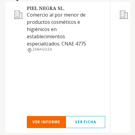
PIEL NEGRA SL.
Comercio al por menor de
productos cosméticos e
L
higiénicos en
p
establecimientos
p
especializados. CNAE 4775
d
ZARAGOZA
y
a
ó
e
v
s
h
e
VER INFORME
VER FICHA