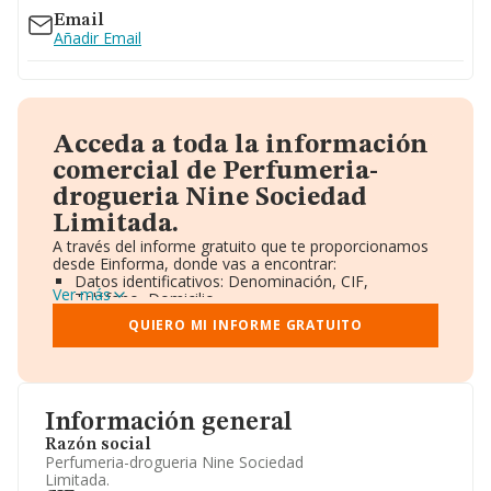
Email
Añadir Email
Acceda a toda la información
comercial de Perfumeria-
drogueria Nine Sociedad
Limitada.
A través del informe gratuito que te proporcionamos
desde Einforma, donde vas a encontrar:
Datos identificativos: Denominación, CIF,
Ver más
Teléfono, Domicilio.
Informe Mercantil Completo (BORME).
QUIERO MI INFORME GRATUITO
Gráficos de Evolución Ventas y Empleados.
Consejo de Administración y Administradores.
Directivos y Ejecutivos.
Accionistas.
Participaciones y Vinculaciones en otras empresas.
Información general
Artículos de prensa publicados sobre la empresa.
Información oficial y registral complementaria.
Razón social
Perfumeria-drogueria Nine Sociedad
Limitada.