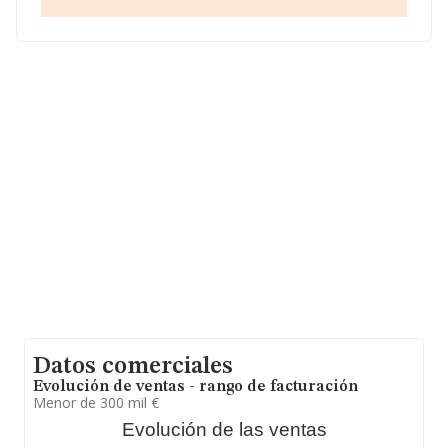
Sociedad Limitada
, NIF B99508855, tiene domicilio
fiscal en Calle Corona De Aragon núm. 16, (50009),
Zaragoza, Aragón.
En relación con el sector y disponiendo de los datos de
hasta 7.415 empresas, la facturación en el ámbito
nacional alcanza los 4.174 millones de euros y se estima
que el promedio de la facturación entre todas las
empresas es de 562 mil euros. En relación con la
información de la provincia de Zaragoza, en la base de
datos INFORMA constan 112 empresas, con ventas en
el año 2020 de 56 millones de euros. Por último, con el
fin de ampliar la información relativa al ámbito de la
empresa, los empleados de media son 3; la antigüedad
desde la constitución es de 16 años.
Datos comerciales
Evolución de ventas - rango de facturación
Menor de 300 mil €
Evolución de las ventas