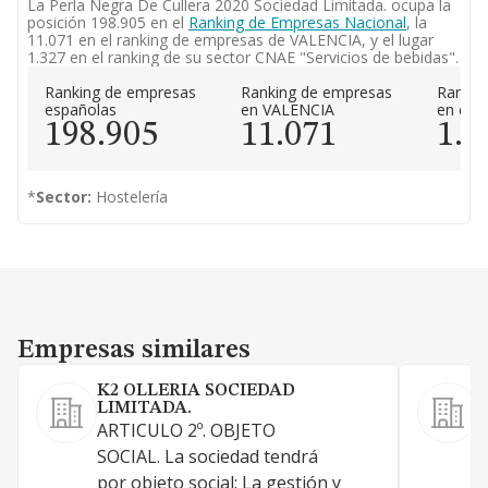
La Perla Negra De Cullera 2020 Sociedad Limitada. ocupa la
posición 198.905 en el
Ranking de Empresas Nacional
, la
11.071 en el ranking de empresas de VALENCIA, y el lugar
1.327 en el ranking de su sector CNAE "Servicios de bebidas".
Ranking de empresas
Ranking de empresas
Rankin
españolas
en VALENCIA
en el 
198.905
11.071
1.3
*
Sector:
Hostelería
Empresas similares
Empresas similares
K2 OLLERIA SOCIEDAD
LIMITADA.
ARTICULO 2º. OBJETO
L
SOCIAL. La sociedad tendrá
l
por objeto social: La gestión y
L