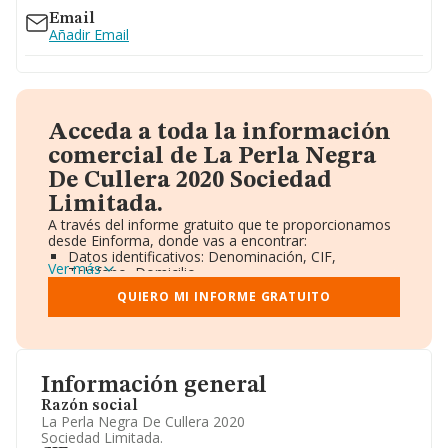
Email
Añadir Email
Acceda a toda la información
comercial de La Perla Negra
De Cullera 2020 Sociedad
Limitada.
A través del informe gratuito que te proporcionamos
desde Einforma, donde vas a encontrar:
Datos identificativos: Denominación, CIF,
Ver más
Teléfono, Domicilio.
Informe Mercantil Completo (BORME).
QUIERO MI INFORME GRATUITO
Gráficos de Evolución Ventas y Empleados.
Consejo de Administración y Administradores.
Directivos y Ejecutivos.
Accionistas.
Participaciones y Vinculaciones en otras empresas.
Información general
Artículos de prensa publicados sobre la empresa.
Información oficial y registral complementaria.
Razón social
La Perla Negra De Cullera 2020
Sociedad Limitada.