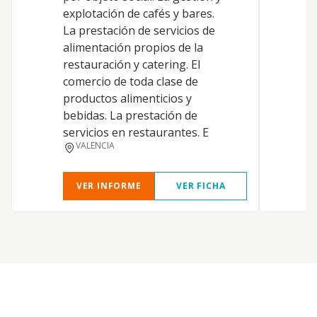
explotación de cafés y bares.
e
La prestación de servicios de
c
alimentación propios de la
c
restauración y catering. El
e
comercio de toda clase de
(
productos alimenticios y
5
bebidas. La prestación de
d
servicios en restaurantes. E
c
VALENCIA
a
VER INFORME
VER FICHA