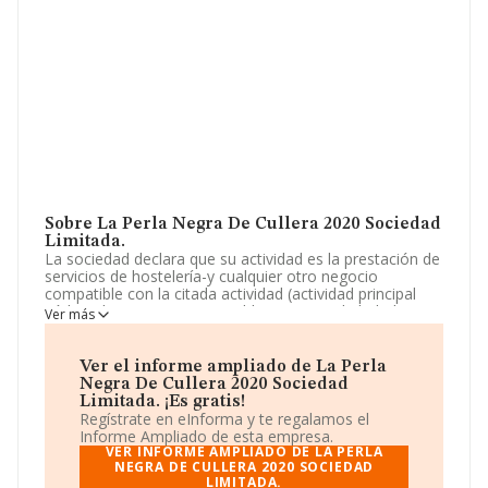
Sobre La Perla Negra De Cullera 2020 Sociedad
Limitada.
La sociedad declara que su actividad es la prestación de
servicios de hostelería-y cualquier otro negocio
compatible con la citada actividad (actividad principal
código de cnae n. 5630 establecimientos de bebidas). en
Ver más
todo caso queda excluido el ejercicio de cualquier
actividad sujeta a la ley 2/2007, de 15 de marzo, y
cualesquiera otras. La sociedad está inscrita en el
Ver el informe ampliado de La Perla
Registro Mercantil como Sociedad Limitada. La
Negra De Cullera 2020 Sociedad
actividad de referencia CNAE corresponde a
Limitada. ¡Es gratis!
'Establecimientos de bebidas', cuyo Código es 5630. La
Regístrate en eInforma y te regalamos el
compañía no tiene actividad en mercados exteriores.
Informe Ampliado de esta empresa.
VER INFORME AMPLIADO DE LA PERLA
El número de empleados ha sido el mismo con respecto
NEGRA DE CULLERA 2020 SOCIEDAD
LIMITADA.
al 2023 y atendiendo a los datos disponibles en