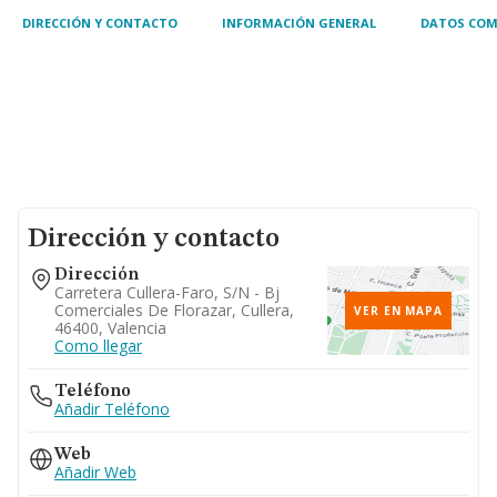
DIRECCIÓN Y CONTACTO
INFORMACIÓN GENERAL
DATOS COM
Dirección y contacto
Dirección
Carretera Cullera-Faro, S/n - Bj
Comerciales De Florazar, Cullera,
VER EN MAPA
46400, Valencia
Como llegar
Teléfono
Añadir Teléfono
Web
Añadir Web